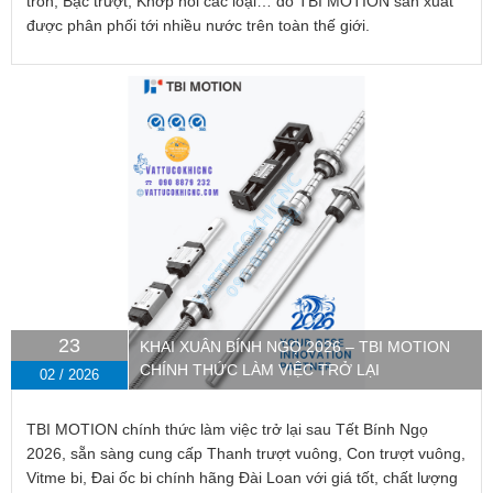
tròn, Bạc trượt, Khớp nối các loại… do TBI MOTION sản xuất
được phân phối tới nhiều nước trên toàn thế giới.
23
KHAI XUÂN BÍNH NGỌ 2026 – TBI MOTION
CHÍNH THỨC LÀM VIỆC TRỞ LẠI
02 / 2026
TBI MOTION chính thức làm việc trở lại sau Tết Bính Ngọ
2026, sẵn sàng cung cấp Thanh trượt vuông, Con trượt vuông,
Vitme bi, Đai ốc bi chính hãng Đài Loan với giá tốt, chất lượng