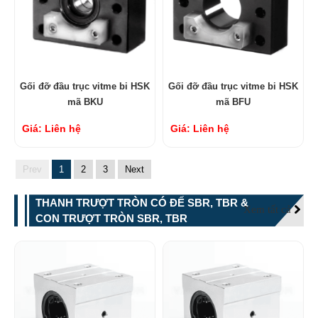
Gối đỡ đầu trục vitme bi HSK
Gối đỡ đầu trục vitme bi HSK
mã BKU
mã BFU
Giá: Liên hệ
Giá: Liên hệ
Prev
1
2
3
Next
THANH TRƯỢT TRÒN CÓ ĐẾ SBR, TBR &
Xem tất cả
CON TRƯỢT TRÒN SBR, TBR