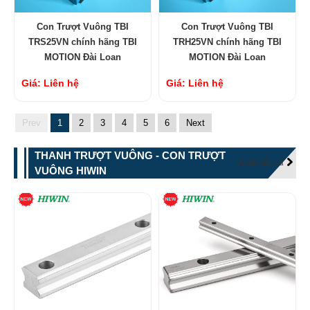
Con Trượt Vuông TBI
Con Trượt Vuông TBI
TRS25VN chính hãng TBI
TRH25VN chính hãng TBI
MOTION Đài Loan
MOTION Đài Loan
Giá: Liên hệ
Giá: Liên hệ
Prev
1
2
3
4
5
6
Next
THANH TRƯỢT VUÔNG - CON TRƯỢT
Xem tất cả
VUÔNG HIWIN