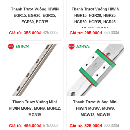
Thanh Trượt Vuông HIWIN
Thanh Trượt Vuông HIWIN
EGR15, EGR20, EGR25,
HGR15, HGR20, HGR25,
EGR30, EGR35
HGR30, HGR35, HGR45,
HGR55, HGR65
Giá từ: 355.000đ
425.000đ
Giá từ: 295.000đ
350.000đ
Thanh Trượt Vuông Mini
Thanh Trượt Vuông Mini
HIWIN MGN7, MGN9, MGN12,
HIWIN MGW7, MGW9,
MGN15
MGW12, MGW15
Giá từ: 495.000đ
575.000đ
Giá từ: 825.000đ
900.000đ