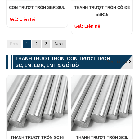
CON TRƯỢT TRÒN SBR50UU
THANH TRƯỢT TRÒN CÓ ĐẾ
SBR16
Giá: Liên hệ
Giá: Liên hệ
Prev
1
2
3
Next
THANH TRƯỢT TRÒN, CON TRƯỢT TRÒN
Xem tất cả
SC, LM, LMK, LMF & GỐI ĐỠ
THANH TRƯỢT TRÒN SC16
THANH TRƯỢT TRÒN SC6,