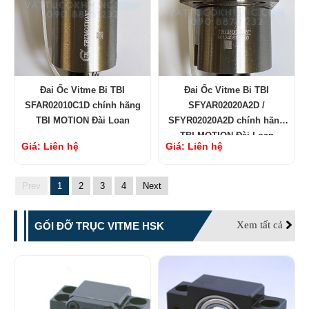
Đai Ốc Vitme Bi TBI
Đai Ốc Vitme Bi TBI
SFAR02010C1D chính hãng
SFYAR02020A2D /
TBI MOTION Đài Loan
SFYR02020A2D chính hãng
TBI MOTION Đài Loan
Giá: Liên hệ
Giá: Liên hệ
Prev
1
2
3
4
Next
Xem tất cả
GỐI ĐỠ TRỤC VITME HSK