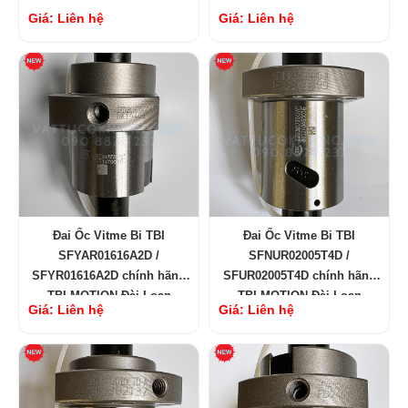
Giá: Liên hệ
Giá: Liên hệ
Đai Ốc Vitme Bi TBI
Đai Ốc Vitme Bi TBI
SFYAR01616A2D /
SFNUR02005T4D /
SFYR01616A2D chính hãng
SFUR02005T4D chính hãng
TBI MOTION Đài Loan
TBI MOTION Đài Loan
Giá: Liên hệ
Giá: Liên hệ