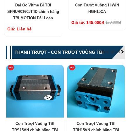
Đai Ốc Vitme Bi TBI
Con Trượt Vuông HIWIN
SFNUR01605T4D chính hãng
HGH15CA
TBI MOTION Đài Loan
Giá từ: 145.000đ
170.000đ
Giá: Liên hệ
Xem tất cả
THANH TRƯỢT - CON TRƯỢT VUÔNG TBI
Con Trượt Vuông TBI
Con Trượt Vuông TBI
TRS15VN chính hãng TBI
TRH15VN chính hãng TBI