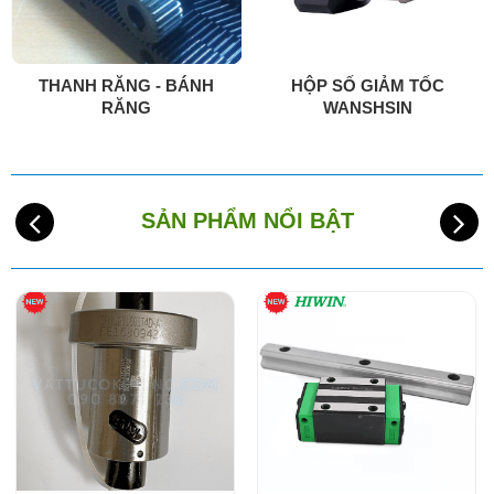
THANH RĂNG - BÁNH
HỘP SỐ GIẢM TỐC
RĂNG
WANSHSIN
SẢN PHẨM NỔI BẬT