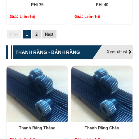
PHI 35
PHI 40
Giá: Liên hệ
Giá: Liên hệ
Prev
1
2
Next
Xem tất cả
THANH RĂNG - BÁNH RĂNG
Thanh Răng Thẳng
Thanh Răng Chéo