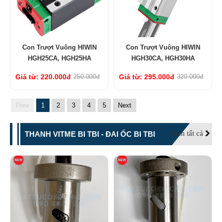
Con Trượt Vuông HIWIN
Con Trượt Vuông HIWIN
HGH25CA, HGH25HA
HGH30CA, HGH30HA
Giá từ: 220.000đ
250.000đ
Giá từ: 295.000đ
320.000đ
Prev
1
2
3
4
5
Next
Xem tất cả
THANH VITME BI TBI - ĐAI ỐC BI TBI