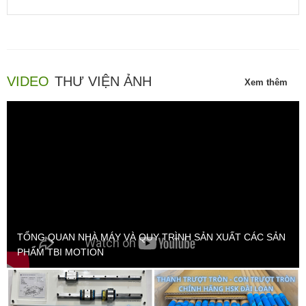
đảm bảo, độ chính xác cao và vận hành ổn định.
VIDEO
THƯ VIỆN ẢNH
Xem thêm
TỔNG QUAN NHÀ MÁY VÀ QUY TRÌNH SẢN XUẤT CÁC SẢN
PHẨM TBI MOTION