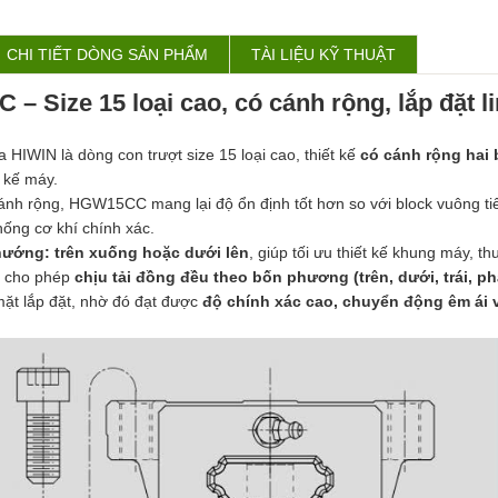
CHI TIẾT DÒNG SẢN PHẨM
TÀI LIỆU KỸ THUẬT
Size 15 loại cao, có cánh rộng, lắp đặt li
a
HIWIN
là dòng con trượt size 15 loại cao, thiết kế
có cánh rộng hai 
t kế máy.
cánh rộng, HGW15CC mang lại độ ổn định tốt hơn so với block vuông t
thống cơ khí chính xác.
i hướng: trên xuống hoặc dưới lên
, giúp tối ưu thiết kế khung máy, th
°, cho phép
chịu tải đồng đều theo bốn phương (trên, dưới, trái, ph
 mặt lắp đặt, nhờ đó đạt được
độ chính xác cao, chuyển động êm ái và