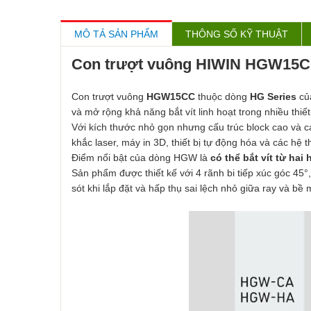
MÔ TẢ SẢN PHẨM
THÔNG SỐ KỸ THUẬT
Con trượt vuông HIWIN HGW15CC – 
Con trượt vuông
HGW15CC
thuộc dòng
HG Series
củ
và mở rộng khả năng bắt vít linh hoạt trong nhiều thiế
Với kích thước nhỏ gọn nhưng cấu trúc block cao và 
khắc laser, máy in 3D, thiết bị tự động hóa và các hệ 
Điểm nổi bật của dòng HGW là
có thể bắt vít từ ha
Sản phẩm được thiết kế với 4 rãnh bi tiếp xúc góc 45
sót khi lắp đặt và hấp thụ sai lệch nhỏ giữa ray và bề