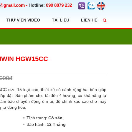
t@gmail.com
-
Hotline:
090 8879 232
THƯ VIỆN VIDEO
TÀI LIỆU
LIÊN HỆ
HIWIN HGW15CC
.000đ
 size 15 loại cao, thiết kế có cánh rộng hai bên giúp
 lắp đặt. Sản phẩm chịu tải đều 4 hướng, có khả năng tự
, đảm bảo chuyển động êm ái, độ chính xác cao cho máy
g tự động hóa.
Tình trạng:
Có sẵn
Bảo hành:
12 Tháng