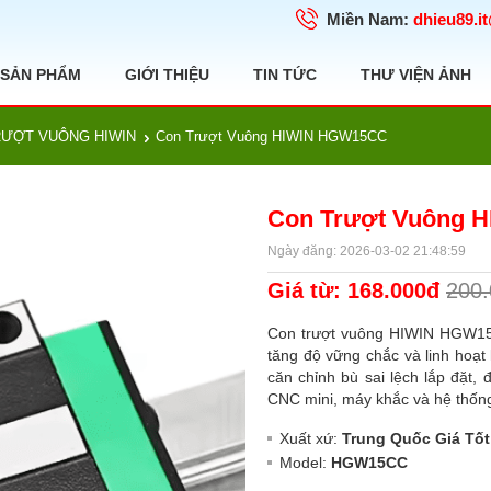
Miền Nam:
dhieu89.i
SẢN PHẨM
GIỚI THIỆU
TIN TỨC
THƯ VIỆN ẢNH
RƯỢT VUÔNG HIWIN
Con Trượt Vuông HIWIN HGW15CC
Con Trượt Vuông 
Ngày đăng: 2026-03-02 21:48:59
Giá từ: 168.000đ
200
Con trượt vuông HIWIN HGW15CC
tăng độ vững chắc và linh hoạt
căn chỉnh bù sai lệch lắp đặt
CNC mini, máy khắc và hệ thốn
Xuất xứ:
Trung Quốc Giá Tốt
Model:
HGW15CC