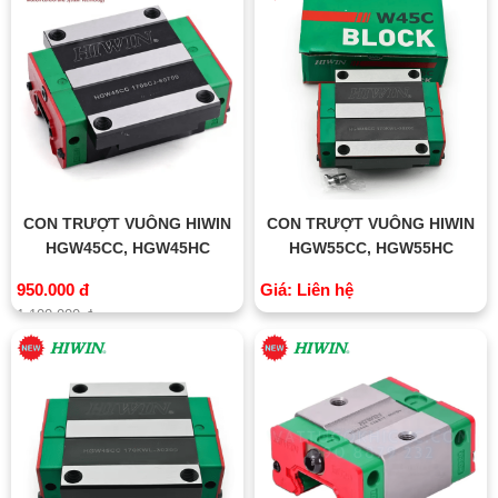
CON TRƯỢT VUÔNG HIWIN
CON TRƯỢT VUÔNG HIWIN
HGW45CC, HGW45HC
HGW55CC, HGW55HC
950.000 đ
Giá: Liên hệ
1.100.000 đ