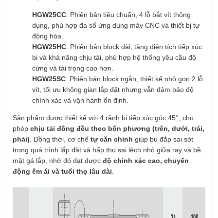
HGW25CC
: Phiên bản tiêu chuẩn, 4 lỗ bắt vít thông
dụng, phù hợp đa số ứng dụng máy CNC và thiết bị tự
động hóa.
HGW25HC
: Phiên bản block dài, tăng diện tích tiếp xúc
bi và khả năng chịu tải, phù hợp hệ thống yêu cầu độ
cứng và tải trọng cao hơn.
HGW25SC
: Phiên bản block ngắn, thiết kế nhỏ gọn 2 lỗ
vít, tối ưu không gian lắp đặt nhưng vẫn đảm bảo độ
chính xác và vận hành ổn định.
Sản phẩm được thiết kế với 4 rãnh bi tiếp xúc góc 45°, cho
phép
chịu tải đồng đều theo bốn phương (trên, dưới, trái,
phải)
. Đồng thời, cơ chế
tự căn chỉnh
giúp bù đắp sai sót
trong quá trình lắp đặt và hấp thụ sai lệch nhỏ giữa ray và bề
mặt gá lắp, nhờ đó đạt được
độ chính xác cao, chuyển
động êm ái và tuổi thọ lâu dài
.