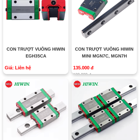
CON TRƯỢT VUÔNG HIWIN
CON TRƯỢT VUÔNG HIWIN
EGH35CA
MINI MGN7C, MGN7H
Giá: Liên hệ
135.000 đ
180.000 đ