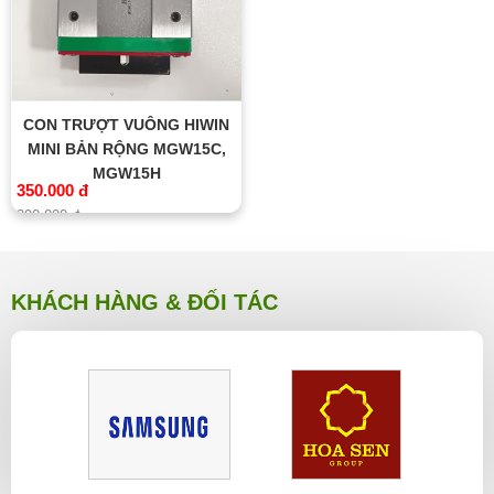
CON TRƯỢT VUÔNG HIWIN
MINI BẢN RỘNG MGW15C,
MGW15H
350.000 đ
390.000 đ
KHÁCH HÀNG & ĐỐI TÁC