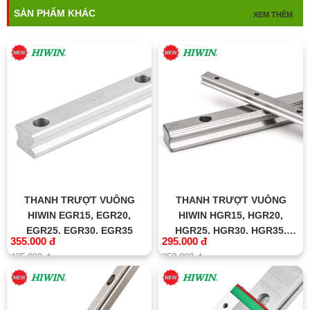
SẢN PHẨM KHÁC
XEM THÊM
THANH TRƯỢT VUÔNG
THANH TRƯỢT VUÔNG
HIWIN EGR15, EGR20,
HIWIN HGR15, HGR20,
EGR25, EGR30, EGR35
HGR25, HGR30, HGR35,
355.000 đ
295.000 đ
HGR45, HGR55, HGR65
425.000 đ
350.000 đ