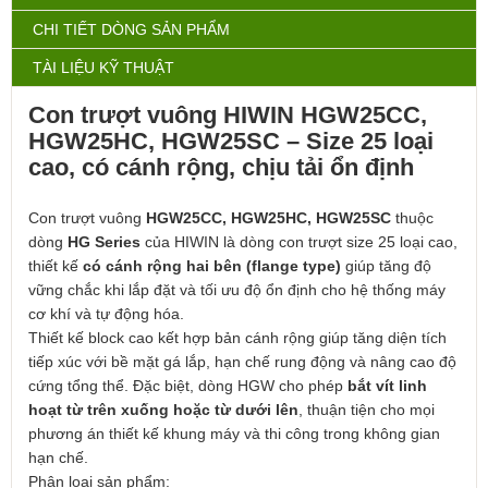
CHI TIẾT DÒNG SẢN PHẨM
TÀI LIỆU KỸ THUẬT
Con trượt vuông HIWIN HGW25CC,
HGW25HC, HGW25SC – Size 25 loại
cao, có cánh rộng, chịu tải ổn định
Con trượt vuông
HGW25CC, HGW25HC, HGW25SC
thuộc
dòng
HG Series
của
HIWIN
là dòng con trượt size 25 loại cao,
thiết kế
có cánh rộng hai bên (flange type)
giúp tăng độ
vững chắc khi lắp đặt và tối ưu độ ổn định cho hệ thống máy
cơ khí và tự động hóa.
Thiết kế block cao kết hợp bản cánh rộng giúp tăng diện tích
tiếp xúc với bề mặt gá lắp, hạn chế rung động và nâng cao độ
cứng tổng thể. Đặc biệt, dòng HGW cho phép
bắt vít linh
hoạt từ trên xuống hoặc từ dưới lên
, thuận tiện cho mọi
phương án thiết kế khung máy và thi công trong không gian
hạn chế.
Phân loại sản phẩm: