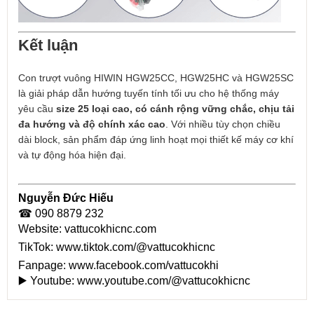
Kết luận
Con trượt vuông HIWIN HGW25CC, HGW25HC và HGW25SC
là giải pháp dẫn hướng tuyến tính tối ưu cho hệ thống máy
yêu cầu
size 25 loại cao, có cánh rộng vững chắc, chịu tải
đa hướng và độ chính xác cao
. Với nhiều tùy chọn chiều
dài block, sản phẩm đáp ứng linh hoạt mọi thiết kế máy cơ khí
và tự động hóa hiện đại.
Nguyễn Đức Hiếu
☎ 090 8879 232
Website:
vattucokhicnc.com
TikTok:
www.tiktok.com/@vattucokhicnc
Fanpage:
www.facebook.com/vattucokhi
▶️ Youtube:
www.youtube.com/@vattucokhicnc