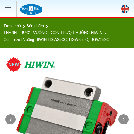
Trang chủ
Sản phẩm
THANH TRƯỢT VUÔNG - CON TRƯỢT VUÔNG HIWIN
Con Trượt Vuông HIWIN HGW25CC, HGW25HC, HGW25SC
‹
›