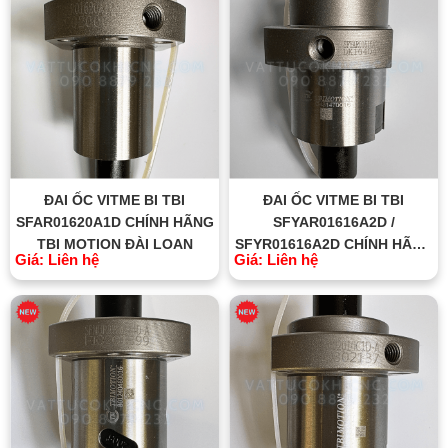
ĐAI ỐC VITME BI TBI
ĐAI ỐC VITME BI TBI
SFAR01620A1D CHÍNH HÃNG
SFYAR01616A2D /
TBI MOTION ĐÀI LOAN
SFYR01616A2D CHÍNH HÃNG
Giá: Liên hệ
Giá: Liên hệ
TBI MOTION ĐÀI LOAN