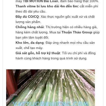
máy
TBI MOTION Đài Loan
, đảm bảo hàng thật 100%.
Thanh vitme bi lưu kho dài 4m đến 6m:
cắt miễn phí
theo độ dài yêu cầu.
Đầy đủ CO/CQ
: Xác thực nguồn gốc xuất xứ và chất
lượng sản phẩm.
Chống hàng nhái
: Thị trường hiện có nhiều hàng giả,
hàng kém chất lượng. Mua tại
Thuận Thảo Group
giúp
bạn yên tâm tuyệt đối.
Kho lớn, đa dạng
: Đáp ứng nhanh mọi nhu cầu sản
xuất, chế tạo máy.
Giá sát gốc, hỗ trợ kỹ thuật
: Tối ưu chi phí và đồng
hành cùng khách hàng trong quá trình sử dụng.