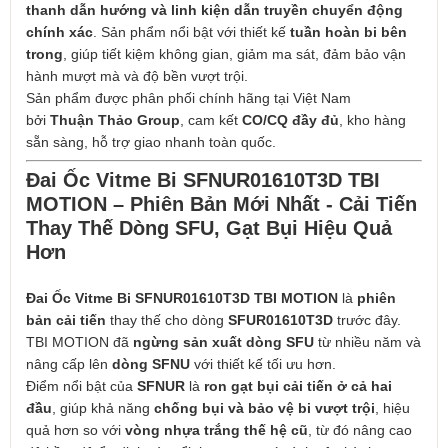
thanh dẫn hướng và linh kiện dẫn truyền chuyển động
chính xác
. Sản phẩm nổi bật với thiết kế
tuần hoàn bi bên
trong
, giúp tiết kiệm không gian, giảm ma sát, đảm bảo vận
hành mượt mà và độ bền vượt trội.
Sản phẩm được phân phối chính hãng tại Việt Nam
bởi
Thuận Thảo Group
, cam kết
CO/CQ đầy đủ
, kho hàng
sẵn sàng, hỗ trợ giao nhanh toàn quốc.
Đai Ốc Vitme Bi SFNUR01610T3D TBI
MOTION – Phiên Bản Mới Nhất - Cải Tiến
Thay Thế Dòng SFU, Gạt Bụi Hiệu Quả
Hơn
Đai Ốc Vitme Bi SFNUR01610T3D TBI MOTION
là
phiên
bản cải tiến
thay thế cho dòng
SFUR01610T3D
trước đây.
TBI MOTION đã
ngừng sản xuất dòng SFU
từ nhiều năm và
nâng cấp lên
dòng SFNU
với thiết kế tối ưu hơn.
Điểm nổi bật của
SFNUR
là
ron gạt bụi cải tiến ở cả hai
đầu
, giúp khả năng
chống bụi và bảo vệ bi vượt trội
, hiệu
quả hơn so với
vòng nhựa trắng thế hệ cũ
, từ đó nâng cao