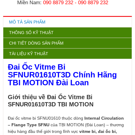
Miền Nam:
090 8879 232
-
090 8879 232
MÔ TẢ SẢN PHẨM
THÔNG SỐ KỸ THUẬT
CHI TIẾT DÒNG SẢN PHẨM
TÀI LIỆU KỸ THUẬT
Đai Ốc Vitme Bi
SFNUR01610T3D Chính Hãng
TBI MOTION Đài Loan
Giới thiệu về Đai Ốc Vitme Bi
SFNUR01610T3D TBI MOTION
Đai ốc vitme bi SFNU01610 thuộc dòng
Internal Circulation
– Flange Type SFNU
của TBI MOTION (Đài Loan) – thương
hiệu hàng đầu thế giới trong lĩnh vực
vitme bi, đai ốc bi,