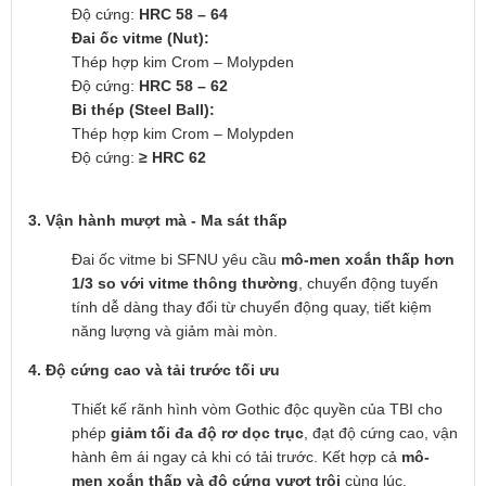
Độ cứng:
HRC 58 – 64
Đai ốc vitme (Nut):
Thép hợp kim Crom – Molypden
Độ cứng:
HRC 58 – 62
Bi thép (Steel Ball):
Thép hợp kim Crom – Molypden
Độ cứng:
≥ HRC 62
3. Vận hành mượt mà - Ma sát thấp
Đai ốc vitme bi SFNU yêu cầu
mô-men xoắn thấp hơn
1/3 so với vitme thông thường
, chuyển động tuyến
tính dễ dàng thay đổi từ chuyển động quay, tiết kiệm
năng lượng và giảm mài mòn.
4. Độ cứng cao và tải trước tối ưu
Thiết kế rãnh hình vòm Gothic độc quyền của TBI cho
phép
giảm tối đa độ rơ dọc trục
, đạt độ cứng cao, vận
hành êm ái ngay cả khi có tải trước. Kết hợp cả
mô-
men xoắn thấp và độ cứng vượt trội
cùng lúc.