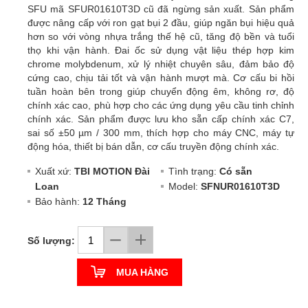
SFU mã SFUR01610T3D cũ đã ngừng sản xuất. Sản phẩm
được nâng cấp với ron gạt bụi 2 đầu, giúp ngăn bụi hiệu quả
hơn so với vòng nhựa trắng thế hệ cũ, tăng độ bền và tuổi
thọ khi vận hành. Đai ốc sử dụng vật liệu thép hợp kim
chrome molybdenum, xử lý nhiệt chuyên sâu, đảm bảo độ
cứng cao, chịu tải tốt và vận hành mượt mà. Cơ cấu bi hồi
tuần hoàn bên trong giúp chuyển động êm, không rơ, độ
chính xác cao, phù hợp cho các ứng dụng yêu cầu tinh chỉnh
chính xác. Sản phẩm được lưu kho sẵn cấp chính xác C7,
sai số ±50 µm / 300 mm, thích hợp cho máy CNC, máy tự
động hóa, thiết bị bán dẫn, cơ cấu truyền động chính xác.
Xuất xứ:
TBI MOTION Đài
Tình trạng:
Có sẵn
Loan
Model:
SFNUR01610T3D
Bảo hành:
12 Tháng
Số lượng:
MUA HÀNG