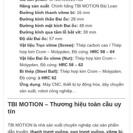
Hãng sản xuất
: Chính hãng TBI MOTION Đài Loan
Đường kính thanh vitme bi:
16 mm
Đường kính thân Đai ốc:
28 mm
Đường kính mặt bích Đai ốc:
48 mm
Đường kính qua tâm lỗ bắt vít:
38 mm
Độ dài Đai ốc:
57 mm
Vật liệu Trục vitme (Screw):
Thép carbon cao / Thép
hợp kim Crom – Molypden, Độ cứng:
HRC 58 – 64
Vật liệu Đai ốc vitme (Nut):
Thép hợp kim Crom –
Molypden, Độ cứng:
HRC 58 – 62
Bi thép (Steel Ball):
Thép hợp kim Crom – Molypden,
Độ cứng:
≥ HRC 62
Ứng dụng
: Máy CNC, thiết bị tự động hóa, dây chuyền
sản xuất, robot công nghiệp…
TBI MOTION – Thương hiệu toàn cầu uy
tín
TBI MOTION là nhà sản xuất chuyên nghiệp các sản phẩm
dẫn truyền:
thanh trượt vuông, con trượt vuông, vitme bi,