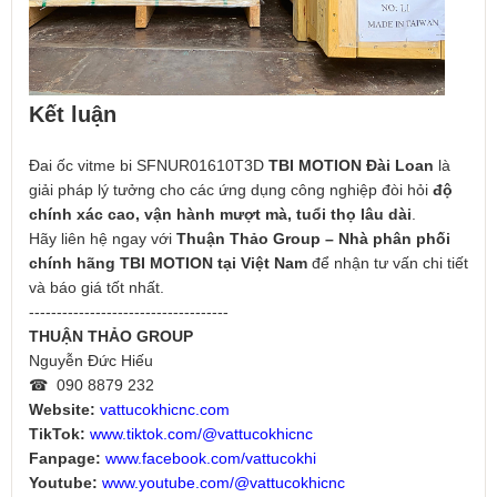
Kết luận
Đai ốc vitme bi SFNUR01610T3D
TBI MOTION Đài Loan
là
giải pháp lý tưởng cho các ứng dụng công nghiệp đòi hỏi
độ
chính xác cao, vận hành mượt mà, tuổi thọ lâu dài
.
Hãy liên hệ ngay với
Thuận Thảo Group – Nhà phân phối
chính hãng TBI MOTION tại Việt Nam
để nhận tư vấn chi tiết
và báo giá tốt nhất.
------------------------------------
THUẬN THẢO GROUP
Nguyễn Đức Hiếu
☎ 090 8879 232
Website:
vattucokhicnc.com
TikTok:
www.tiktok.com/@vattucokhicnc
Fanpage:
www.facebook.com/vattucokhi
Youtube:
www.youtube.com/@vattucokhicnc