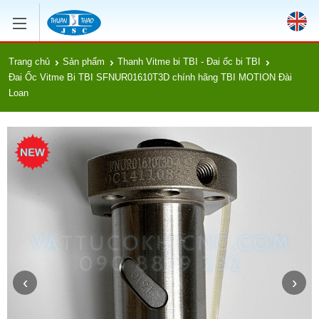
Trang chủ
Sản phẩm
Thanh Vitme bi TBI - Đai ốc bi TBI
Đai Ốc Vitme Bi TBI SFNUR01610T3D chính hãng TBI MOTION Đài
Loan
‹
›