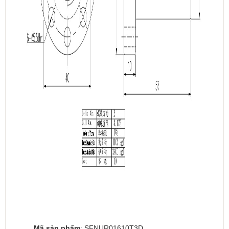
Mã sản phẩm
: SFNUR01610T3D