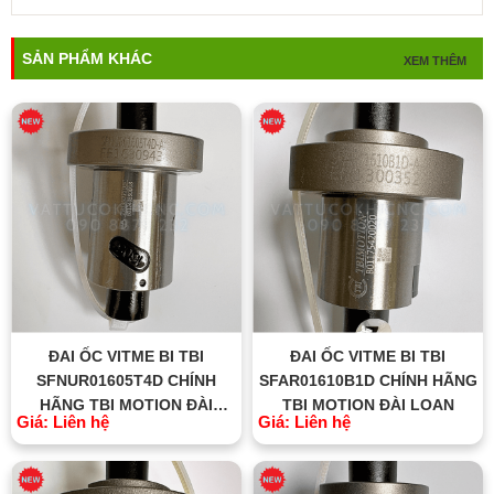
SẢN PHẨM KHÁC
XEM THÊM
ĐAI ỐC VITME BI TBI
ĐAI ỐC VITME BI TBI
SFNUR01605T4D CHÍNH
SFAR01610B1D CHÍNH HÃNG
HÃNG TBI MOTION ĐÀI
TBI MOTION ĐÀI LOAN
Giá: Liên hệ
Giá: Liên hệ
LOAN