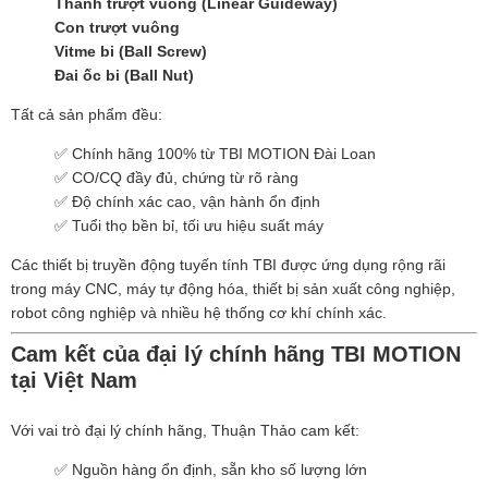
Thanh trượt vuông (Linear Guideway)
Con trượt vuông
Vitme bi (Ball Screw)
Đai ốc bi (Ball Nut)
Tất cả sản phẩm đều:
✅ Chính hãng 100% từ TBI MOTION Đài Loan
✅ CO/CQ đầy đủ, chứng từ rõ ràng
✅ Độ chính xác cao, vận hành ổn định
✅ Tuổi thọ bền bỉ, tối ưu hiệu suất máy
Các thiết bị truyền động tuyến tính TBI được ứng dụng rộng rãi
trong máy CNC, máy tự động hóa, thiết bị sản xuất công nghiệp,
robot công nghiệp và nhiều hệ thống cơ khí chính xác.
Cam kết của đại lý chính hãng TBI MOTION
tại Việt Nam
Với vai trò đại lý chính hãng, Thuận Thảo cam kết:
✅ Nguồn hàng ổn định, sẵn kho số lượng lớn