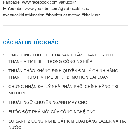
Fanpage: www.facebook.com/vattucokhi
▶️ Youtube: www.youtube.com/@vattucokhicnc
#vattucokhi #tbimotion #thanhtruot #vitme #khaixuan
CÁC BÀI TIN TỨC KHÁC
ỨNG DỤNG THỰC TẾ CỦA SẢN PHẨM THANH TRƯỢT,
THANH VITME BI ... TRONG CÔNG NGHIỆP
THUẬN THẢO KHẲNG ĐỊNH QUYỀN ĐẠI LÝ CHÍNH HÃNG
THANH TRƯỢT, VITME BI ... TBI MOTION ĐÀI LOAN
CHỨNG NHẬN ĐẠI LÝ NHÀ PHÂN PHỐI CHÍNH HÃNG TBI
MOTION
THUẬT NGỮ CHUYÊN NGÀNH MÁY CNC
BƯỚC ĐỘT PHÁ MỚI CỦA CÔNG NGHỆ CNC
SO SÁNH 2 CÔNG NGHỆ CẮT KIM LOẠI BẰNG LASER VÀ TIA
NƯỚC