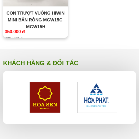
CON TRƯỢT VUÔNG HIWIN
MINI BẢN RỘNG MGW15C,
MGW15H
350.000 đ
390.000 đ
KHÁCH HÀNG & ĐỐI TÁC