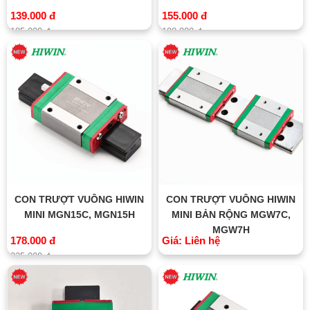
139.000 đ
155.000 đ
185.000 đ
198.000 đ
CON TRƯỢT VUÔNG HIWIN
CON TRƯỢT VUÔNG HIWIN
MINI MGN15C, MGN15H
MINI BẢN RỘNG MGW7C,
MGW7H
178.000 đ
Giá: Liên hệ
235.000 đ