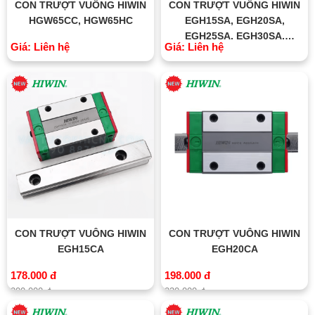
CON TRƯỢT VUÔNG HIWIN
CON TRƯỢT VUÔNG HIWIN
HGW65CC, HGW65HC
EGH15SA, EGH20SA,
EGH25SA, EGH30SA,
Giá: Liên hệ
Giá: Liên hệ
EGH35SA
CON TRƯỢT VUÔNG HIWIN
CON TRƯỢT VUÔNG HIWIN
EGH15CA
EGH20CA
178.000 đ
198.000 đ
200.000 đ
230.000 đ