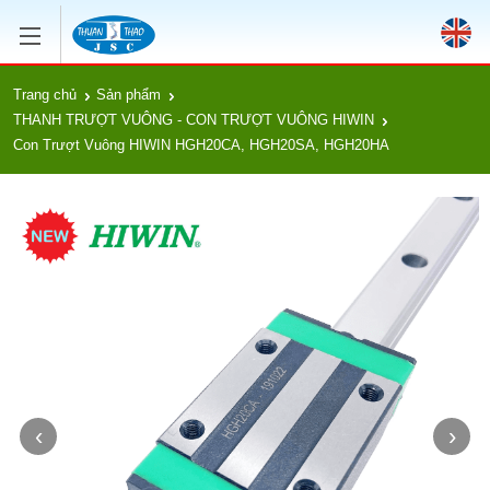
Trang chủ
Sản phẩm
THANH TRƯỢT VUÔNG - CON TRƯỢT VUÔNG HIWIN
Con Trượt Vuông HIWIN HGH20CA, HGH20SA, HGH20HA
‹
›