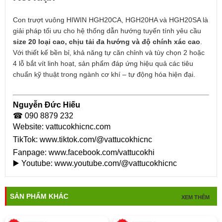
Con trượt vuông HIWIN HGH20CA, HGH20HA và HGH20SA là
giải pháp tối ưu cho hệ thống dẫn hướng tuyến tính yêu cầu
size 20 loại cao, chịu tải đa hướng và độ chính xác cao
.
Với thiết kế bền bỉ, khả năng tự căn chỉnh và tùy chọn 2 hoặc
4 lỗ bắt vít linh hoạt, sản phẩm đáp ứng hiệu quả các tiêu
chuẩn kỹ thuật trong ngành cơ khí – tự động hóa hiện đại.
Nguyễn Đức Hiếu
☎ 090 8879 232
Website:
vattucokhicnc.com
TikTok:
www.tiktok.com/@vattucokhicnc
Fanpage:
www.facebook.com/vattucokhi
▶️ Youtube:
www.youtube.com/@vattucokhicnc
SẢN PHẨM KHÁC
XEM THÊM