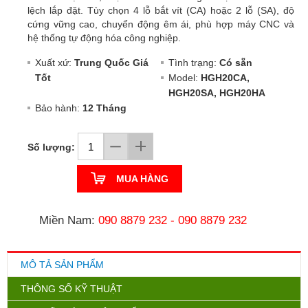
lệch lắp đặt. Tùy chọn 4 lỗ bắt vít (CA) hoặc 2 lỗ (SA), độ
cứng vững cao, chuyển động êm ái, phù hợp máy CNC và
hệ thống tự động hóa công nghiệp.
Xuất xứ:
Trung Quốc Giá
Tình trạng:
Có sẵn
Tốt
Model:
HGH20CA,
HGH20SA, HGH20HA
Bảo hành:
12 Tháng
Số lượng:
MUA HÀNG
Miền Nam:
090 8879 232
-
090 8879 232
MÔ TẢ SẢN PHẨM
THÔNG SỐ KỸ THUẬT