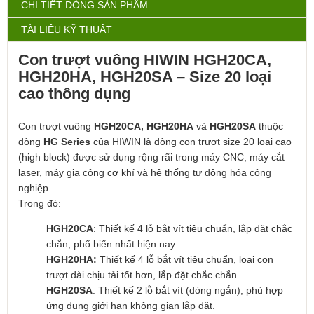
CHI TIẾT DÒNG SẢN PHẨM
TÀI LIỆU KỸ THUẬT
Con trượt vuông HIWIN HGH20CA,
HGH20HA,
HGH20SA – Size 20 loại
cao thông dụng
Con trượt vuông
HGH20CA, HGH20H
A
và
HGH20SA
thuộc
dòng
HG Series
của
HIWIN
là dòng con trượt size 20 loại cao
(high block) được sử dụng rộng rãi trong máy CNC, máy cắt
laser, máy gia công cơ khí và hệ thống tự động hóa công
nghiệp.
Trong đó:
HGH20CA
: Thiết kế 4 lỗ bắt vít tiêu chuẩn, lắp đặt chắc
chắn, phổ biến nhất hiện nay.
HGH20HA:
Thiết kế 4 lỗ bắt vít tiêu chuẩn, loại con
trượt dài chịu tải tốt hơn, lắp đặt chắc chắn
HGH20SA
: Thiết kế 2 lỗ bắt vít (dòng ngắn), phù hợp
ứng dụng giới hạn không gian lắp đặt.