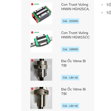
Con Trượt Vuông
TỔ
HIWIN HGH25CA,
TỔ
HGH25HA
Giá : 220000
Con Trượt Vuông
HIWIN HGW15CC
Giá : 168000
Đai Ốc Vitme Bi
TBI
SFYAR01616A2D
/ SFYR01616A2D
Giá : Liên hệ
chính hãng TBI
MOTION Đài Loan
Đai Ốc Vitme Bi
TBI
SFAR01620A1D
chính hãng TBI
Giá : Liên hệ
MOTION Đài Loan