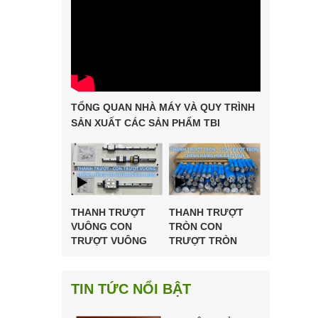
TỔNG QUAN NHÀ MÁY VÀ QUY TRÌNH
SẢN XUẤT CÁC SẢN PHẨM TBI
MOTION
THANH TRƯỢT
THANH TRƯỢT
VUÔNG CON
TRÒN CON
TRƯỢT VUÔNG
TRƯỢT TRÒN
CHÍNH HÃNG TBI
HSK ĐÀI LOAN
MOTION ĐÀI
LOAN
TIN TỨC NỔI BẬT