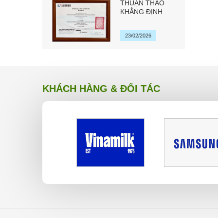
THUẬN THẢO
KHẲNG ĐỊNH
QUYỀN ĐẠI LÝ
CHÍNH HÃNG TBI
23/02/2026
MOTION ĐÀI
LOAN 2026
KHÁCH HÀNG & ĐỐI TÁC