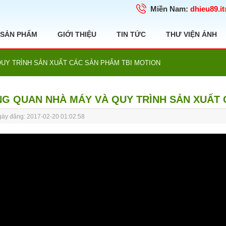
Miền Nam:
dhieu89.i
SẢN PHẨM
GIỚI THIỆU
TIN TỨC
THƯ VIỆN ẢNH
UY TRÌNH SẢN XUẤT CÁC SẢN PHẨM TBI MOTION
G QUAN NHÀ MÁY VÀ QUY TRÌNH SẢN XUẤT 
ày đăng: 2017-02-20 01:02:58