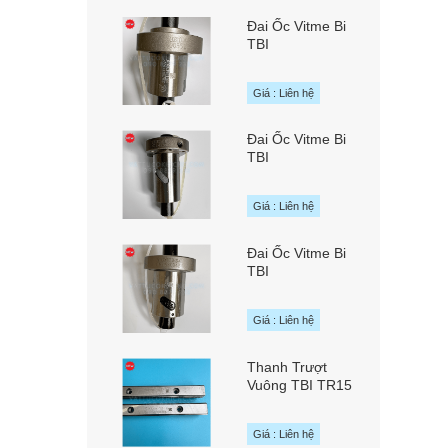
Đai Ốc Vitme Bi
TBI
SFAR01610B1D
chính hãng TBI
Giá : Liên hệ
MOTION Đài Loan
Đai Ốc Vitme Bi
TBI
SFNUR01610T3D
chính hãng TBI
Giá : Liên hệ
MOTION Đài Loan
Đai Ốc Vitme Bi
TBI
SFNUR01605T4D
chính hãng TBI
Giá : Liên hệ
MOTION Đài Loan
Thanh Trượt
Vuông TBI TR15
chính hãng TBI
MOTION Đài Loan
Giá : Liên hệ