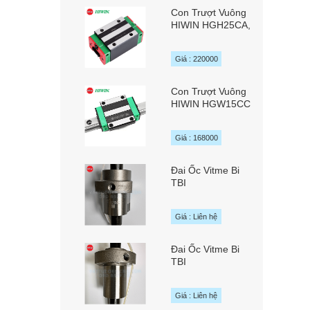
Con Trượt Vuông
HIWIN HGH25CA,
HGH25HA
Giá : 220000
Con Trượt Vuông
HIWIN HGW15CC
Giá : 168000
Đai Ốc Vitme Bi
TBI
SFYAR01616A2D
/ SFYR01616A2D
Giá : Liên hệ
chính hãng TBI
MOTION Đài Loan
Đai Ốc Vitme Bi
TBI
SFAR01620A1D
chính hãng TBI
Giá : Liên hệ
MOTION Đài Loan