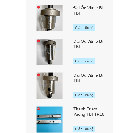
Đai Ốc Vitme Bi
TBI
SFAR01610B1D
chính hãng TBI
Giá : Liên hệ
MOTION Đài Loan
Đai Ốc Vitme Bi
TBI
SFNUR01610T3D
chính hãng TBI
Giá : Liên hệ
MOTION Đài Loan
Đai Ốc Vitme Bi
TBI
SFNUR01605T4D
chính hãng TBI
Giá : Liên hệ
MOTION Đài Loan
Thanh Trượt
Vuông TBI TR15
chính hãng TBI
MOTION Đài Loan
Giá : Liên hệ