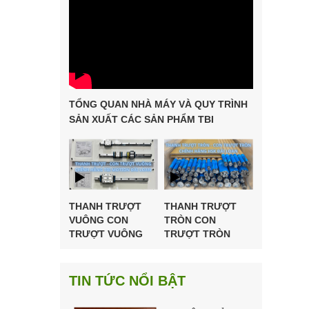
TỔNG QUAN NHÀ MÁY VÀ QUY TRÌNH
SẢN XUẤT CÁC SẢN PHẨM TBI
MOTION
THANH TRƯỢT
THANH TRƯỢT
VUÔNG CON
TRÒN CON
TRƯỢT VUÔNG
TRƯỢT TRÒN
CHÍNH HÃNG TBI
HSK ĐÀI LOAN
MOTION ĐÀI
LOAN
TIN TỨC NỔI BẬT