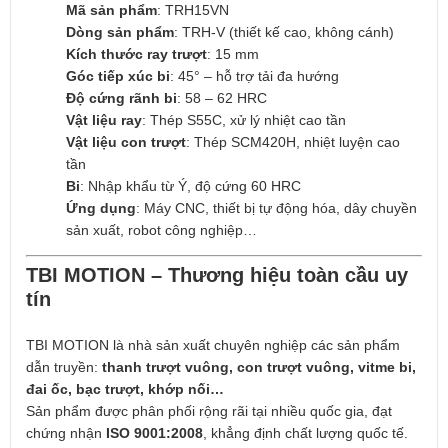
Mã sản phẩm
: TRH15VN
Dòng sản phẩm
: TRH-V (thiết kế cao, không cánh)
Kích thước ray trượt
: 15 mm
Góc tiếp xúc bi
: 45° – hỗ trợ tải đa hướng
Độ cứng rãnh bi
: 58 – 62 HRC
Vật liệu ray
: Thép S55C, xử lý nhiệt cao tần
Vật liệu con trượt
: Thép SCM420H, nhiệt luyện cao
tần
Bi
: Nhập khẩu từ Ý, độ cứng 60 HRC
Ứng dụng
: Máy CNC, thiết bị tự động hóa, dây chuyền
sản xuất, robot công nghiệp…
TBI MOTION – Thương hiệu toàn cầu uy
tín
TBI MOTION là nhà sản xuất chuyên nghiệp các sản phẩm
dẫn truyền:
thanh trượt vuông, con trượt vuông, vitme bi,
đai ốc, bạc trượt, khớp nối…
Sản phẩm được phân phối rộng rãi tại nhiều quốc gia, đạt
chứng nhận
ISO 9001:2008
, khẳng định chất lượng quốc tế.