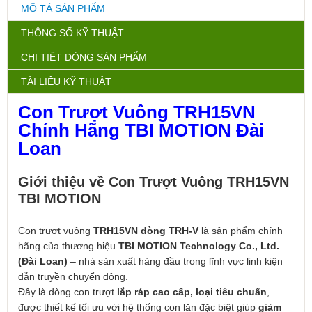
MÔ TẢ SẢN PHẨM
THÔNG SỐ KỸ THUẬT
CHI TIẾT DÒNG SẢN PHẨM
TÀI LIỆU KỸ THUẬT
Con Trượt Vuông TRH15VN
Chính Hãng TBI MOTION Đài
Loan
Giới thiệu về Con Trượt Vuông TRH15VN
TBI MOTION
Con trượt vuông
TRH15VN dòng TRH-V
là sản phẩm chính
hãng của thương hiệu
TBI MOTION Technology Co., Ltd.
(Đài Loan)
– nhà sản xuất hàng đầu trong lĩnh vực linh kiện
dẫn truyền chuyển động.
Đây là dòng con trượt
lắp ráp cao cấp, loại tiêu chuẩn
,
được thiết kế tối ưu với hệ thống con lăn đặc biệt giúp
giảm