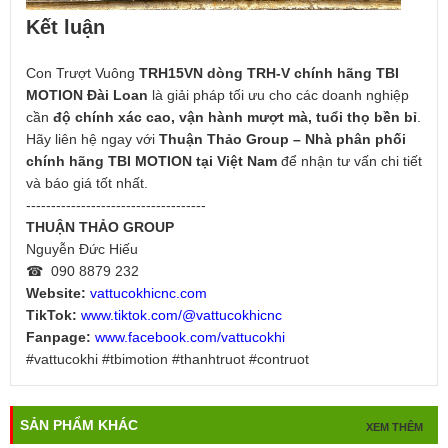
Kết luận
Con Trượt Vuông
TRH15VN dòng TRH-V chính hãng TBI
MOTION Đài Loan
là giải pháp tối ưu cho các doanh nghiệp
cần
độ chính xác cao, vận hành mượt mà, tuổi thọ bền bỉ
.
Hãy liên hệ ngay với
Thuận Thảo Group – Nhà phân phối
chính hãng TBI MOTION tại Việt Nam
để nhận tư vấn chi tiết
và báo giá tốt nhất.
------------------------------------
THUẬN THẢO GROUP
Nguyễn Đức Hiếu
☎ 090 8879 232
Website:
vattucokhicnc.com
TikTok:
www.tiktok.com/@vattucokhicnc
Fanpage:
www.facebook.com/vattucokhi
#vattucokhi #tbimotion #thanhtruot #contruot
SẢN PHẨM KHÁC
XEM THÊM