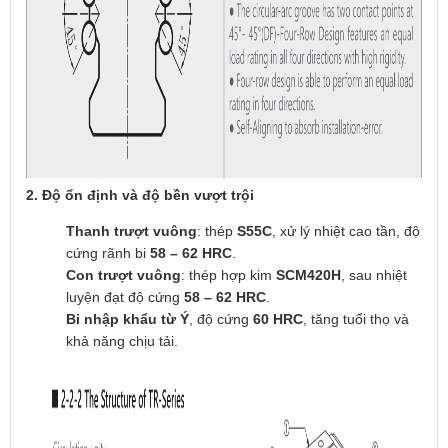
2. Độ ổn định và độ bền vượt trội
Thanh trượt vuông
: thép
S55C
, xử lý nhiệt cao tần, độ
cứng rãnh bi
58 – 62 HRC
.
Con trượt vuông
: thép hợp kim
SCM420H
, sau nhiệt
luyện đạt độ cứng
58 – 62 HRC
.
Bi nhập khẩu từ Ý
, độ cứng
60 HRC
, tăng tuổi thọ và
khả năng chịu tải.