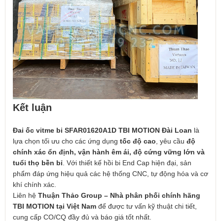
Kết luận
Đai ốc vitme bi SFAR01620A1D TBI MOTION Đài Loan
là
lựa chọn tối ưu cho các ứng dụng
tốc độ cao
, yêu cầu
độ
chính xác ổn định, vận hành êm ái, độ cứng vững lớn và
tuổi thọ bền bỉ
. Với thiết kế hồi bi End Cap hiện đại, sản
phẩm đáp ứng hiệu quả các hệ thống CNC, tự động hóa và cơ
khí chính xác.
Liên hệ
Thuận Thảo Group – Nhà phân phối chính hãng
TBI MOTION tại Việt Nam
để được tư vấn kỹ thuật chi tiết,
cung cấp CO/CQ đầy đủ và báo giá tốt nhất.