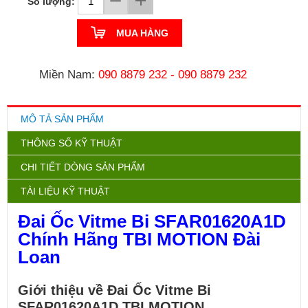
Số lượng:
MUA HÀNG
Miền Nam:
090 8879 232
-
090 8879 232
MÔ TẢ SẢN PHẨM
THÔNG SỐ KỸ THUẬT
CHI TIẾT DÒNG SẢN PHẨM
TÀI LIỆU KỸ THUẬT
Đai Ốc Vitme Bi SFAR01620A1D
Chính Hãng TBI MOTION Đài
Loan
Giới thiệu về Đai Ốc Vitme Bi
SFAR01620A1D TBI MOTION