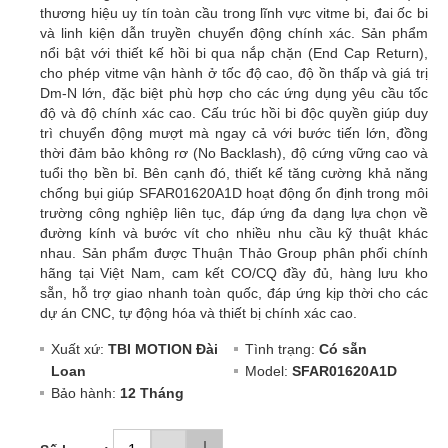
thương hiệu uy tín toàn cầu trong lĩnh vực vitme bi, đai ốc bi
và linh kiện dẫn truyền chuyển động chính xác. Sản phẩm
nổi bật với thiết kế hồi bi qua nắp chặn (End Cap Return),
cho phép vitme vận hành ở tốc độ cao, độ ồn thấp và giá trị
Dm-N lớn, đặc biệt phù hợp cho các ứng dụng yêu cầu tốc
độ và độ chính xác cao. Cấu trúc hồi bi độc quyền giúp duy
trì chuyển động mượt mà ngay cả với bước tiến lớn, đồng
thời đảm bảo không rơ (No Backlash), độ cứng vững cao và
tuổi thọ bền bỉ. Bên cạnh đó, thiết kế tăng cường khả năng
chống bụi giúp SFAR01620A1D hoạt động ổn định trong môi
trường công nghiệp liên tục, đáp ứng đa dạng lựa chọn về
đường kính và bước vít cho nhiều nhu cầu kỹ thuật khác
nhau. Sản phẩm được Thuận Thảo Group phân phối chính
hãng tại Việt Nam, cam kết CO/CQ đầy đủ, hàng lưu kho
sẵn, hỗ trợ giao nhanh toàn quốc, đáp ứng kịp thời cho các
dự án CNC, tự động hóa và thiết bị chính xác cao.
Xuất xứ:
TBI MOTION Đài
Tình trạng:
Có sẵn
Loan
Model:
SFAR01620A1D
Bảo hành:
12 Tháng