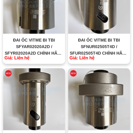
ĐAI ỐC VITME BI TBI
ĐAI ỐC VITME BI TBI
SFYAR02020A2D /
SFNUR02505T4D /
SFYR02020A2D CHÍNH HÃNG
SFUR02505T4D CHÍNH HÃNG
Giá: Liên hệ
Giá: Liên hệ
TBI MOTION ĐÀI LOAN
TBI MOTION ĐÀI LOAN