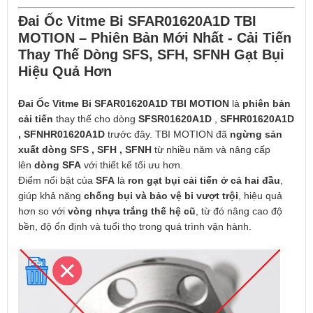
Đai Ốc Vitme Bi SFAR01620A1D TBI
MOTION – Phiên Bản Mới Nhất - Cải Tiến
Thay Thế Dòng SFS, SFH, SFNH Gạt Bụi
Hiệu Quả Hơn
Đai Ốc Vitme Bi SFAR01620A1D TBI MOTION
là
phiên bản
cải tiến
thay thế cho dòng
SFSR01620A1D
,
SFHR0
1620A
1D
, SFNH
R0
1620A
1D
trước đây. TBI MOTION đã
ngừng sản
xuất dòng SFS , SFH , SFNH
từ nhiều năm và nâng cấp
lên
dòng SFA
với thiết kế tối ưu hơn.
Điểm nổi bật của
SFA
là
ron gạt bụi cải tiến ở cả hai đầu
,
giúp khả năng
chống bụi và bảo vệ bi vượt trội
, hiệu quả
hơn so với
vòng nhựa trắng thế hệ cũ
, từ đó nâng cao độ
bền, độ ổn định và tuổi thọ trong quá trình vận hành.