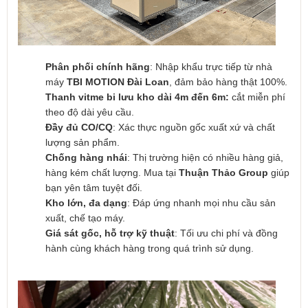
Phân phối chính hãng
: Nhập khẩu trực tiếp từ nhà
máy
TBI MOTION Đài Loan
, đảm bảo hàng thật 100%.
Thanh vitme bi lưu kho dài 4m đến 6m:
cắt miễn phí
theo độ dài yêu cầu.
Đầy đủ CO/CQ
: Xác thực nguồn gốc xuất xứ và chất
lượng sản phẩm.
Chống hàng nhái
: Thị trường hiện có nhiều hàng giả,
hàng kém chất lượng. Mua tại
Thuận Thảo Group
giúp
bạn yên tâm tuyệt đối.
Kho lớn, đa dạng
: Đáp ứng nhanh mọi nhu cầu sản
xuất, chế tạo máy.
Giá sát gốc, hỗ trợ kỹ thuật
: Tối ưu chi phí và đồng
hành cùng khách hàng trong quá trình sử dụng.