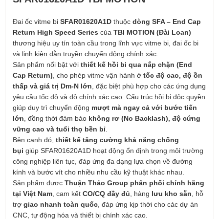
Đai ốc vitme bi
SFAR01620A1D
thuộc
dòng SFA – End Cap
Return High Speed Series
của
TBI MOTION (Đài Loan)
–
thương hiệu uy tín toàn cầu trong lĩnh vực vitme bi, đai ốc bi
và linh kiện dẫn truyền chuyển động chính xác.
Sản phẩm nổi bật với
thiết kế hồi bi qua nắp chặn (End
Cap Return)
, cho phép vitme vận hành ở
tốc độ cao, độ ồn
thấp và giá trị Dm-N lớn
, đặc biệt phù hợp cho các ứng dụng
yêu cầu tốc độ và độ chính xác cao. Cấu trúc hồi bi độc quyền
giúp duy trì chuyển động
mượt mà ngay cả với bước tiến
lớn
, đồng thời đảm bảo
không rơ (No Backlash), độ cứng
vững cao và tuổi thọ bền bỉ
.
Bên cạnh đó,
thiết kế tăng cường khả năng chống
bụi
giúp SFAR01620A1D hoạt động ổn định trong môi trường
công nghiệp liên tục, đáp ứng đa dạng lựa chọn về đường
kính và bước vít cho nhiều nhu cầu kỹ thuật khác nhau.
Sản phẩm được
Thuận Thảo Group phân phối chính hãng
tại Việt Nam
, cam kết
CO/CQ đầy đủ
, hàng
lưu kho sẵn
, hỗ
trợ
giao nhanh toàn quốc
, đáp ứng kịp thời cho các dự án
CNC, tự động hóa và thiết bị chính xác cao.