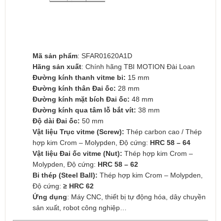
Mã sản phẩm
: SFAR01620A1D
Hãng sản xuất
: Chính hãng TBI MOTION Đài Loan
Đường kính thanh vitme bi:
15 mm
Đường kính thân Đai ốc:
28 mm
Đường kính mặt bích Đai ốc:
48 mm
Đường kính qua tâm lỗ bắt vít:
38 mm
Độ dài Đai ốc:
50 mm
Vật liệu Trục vitme (Screw):
Thép carbon cao / Thép
hợp kim Crom – Molypden, Độ cứng:
HRC 58 – 64
Vật liệu Đai ốc vitme (Nut):
Thép hợp kim Crom –
Molypden, Độ cứng:
HRC 58 – 62
Bi thép (Steel Ball):
Thép hợp kim Crom – Molypden,
Độ cứng:
≥ HRC 62
Ứng dụng
: Máy CNC, thiết bị tự động hóa, dây chuyền
sản xuất, robot công nghiệp…