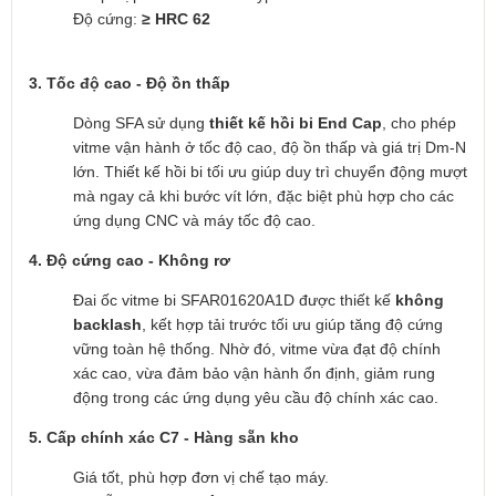
Độ cứng:
≥ HRC 62
3. Tốc độ cao - Độ ồn thấp
Dòng SFA sử dụng
thiết kế hồi bi End Cap
, cho phép
vitme vận hành ở tốc độ cao, độ ồn thấp và giá trị Dm-N
lớn. Thiết kế hồi bi tối ưu giúp duy trì chuyển động mượt
mà ngay cả khi bước vít lớn, đặc biệt phù hợp cho các
ứng dụng CNC và máy tốc độ cao.
4. Độ cứng cao - Không rơ
Đai ốc vitme bi SFAR01620A1D được thiết kế
không
backlash
, kết hợp tải trước tối ưu giúp tăng độ cứng
vững toàn hệ thống. Nhờ đó, vitme vừa đạt độ chính
xác cao, vừa đảm bảo vận hành ổn định, giảm rung
động trong các ứng dụng yêu cầu độ chính xác cao.
5. Cấp chính xác C7 - Hàng sẵn kho
Giá tốt, phù hợp đơn vị chế tạo máy.