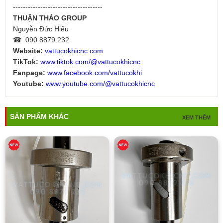
------------------------------------
THUẬN THẢO GROUP
Nguyễn Đức Hiếu
☎ 090 8879 232
Website:
vattucokhicnc.com
TikTok:
www.tiktok.com/@vattucokhicnc
Fanpage:
www.facebook.com/vattucokhi
Youtube:
www.youtube.com/@vattucokhicnc
SẢN PHẨM KHÁC
XEM THÊM