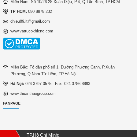
Miền Nam: Số 10/26-28 Xuân Diệu, P.4, Q.Tân Bình, TP.HCM
TP HCM:
090 8879 232
dhieu89.it@gmail.com
www.vattucokhicnc.com
Miền Bắc: Tổ dân phố số 1, Đường Phương Canh, P.Xuân
Phương, Q.Nam Từ Liêm, TP.Hà Nội
Hà Nội:
024-3797 0575 - Fax: 024-3786 8893
www.thuanthaogroup.com
FANPAGE
TP.Hồ Chí Minh: