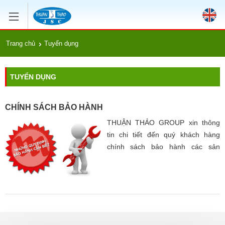
Trang chủ
Tuyển dụng
TUYỂN DỤNG
CHÍNH SÁCH BẢO HÀNH
THUẬN THẢO GROUP xin thông
tin chi tiết đến quý khách hàng
chính sách bảo hành các sản
phẩm, chúng tôi luôn nỗ lực để
Quý khách hài lòng và tin tưởng
nhất khi mua hàng.