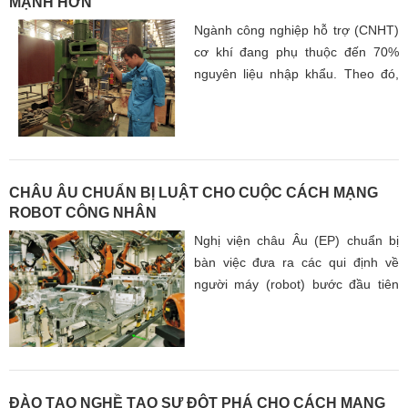
MẠNH HƠN
Ngành công nghiệp hỗ trợ (CNHT)
cơ khí đang phụ thuộc đến 70%
nguyên liệu nhập khẩu. Theo đó,
các chính sách hỗ trợ phát triển
công nghiệp cơ khí vẫn chưa đủ
mạnh nên hầu hết các doanh
nghiệp (DN) nội địa tự xoay xở, tìm
kiếm thị trường.
CHÂU ÂU CHUẨN BỊ LUẬT CHO CUỘC CÁCH MẠNG
ROBOT CÔNG NHÂN
Nghị viện châu Âu (EP) chuẩn bị
bàn việc đưa ra các qui định về
người máy (robot) bước đầu tiên
để tiến tới tạo dựng một bộ luật
châu Âu về lĩnh vực này và dự báo
rằng việc áp dụng cơ chế thu nhập
cơ bản toàn dân là rất cần thiết
trước các vận động mới của thị
ĐÀO TẠO NGHỀ TẠO SỰ ĐỘT PHÁ CHO CÁCH MẠNG