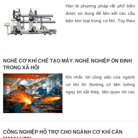
Hàn là phương pháp rất phổ biến
được sử dụng để liên kết các cấu
kiện kim loại trong cơ khí. Tùy theo
tính chất của công việc mà người
ta có thể áp dụng các phương
pháp và kỹ thuật hàn khác nhau
như hàn nóng chảy hay hàn áp lực.
NGHỀ CƠ KHÍ CHẾ TẠO MÁY: NGHỀ NGHIỆP ỔN ĐỊNH
TRONG XÃ HỘI
Khi nhắc tới công việc của ngành
cơ khí thì thường có liên tưởng
ngay tới sắt thép, liên quan tới các
công việc như tiện, phay, bào,
hàn…Có thể coi cơ khí là ngành
ứng dụng các nguyên lý vật lý để
tạo ra các loại máy móc, thiết bị
hoặc vật dụng hữu ích.
CÔNG NGHIỆP HỖ TRỢ CHO NGÀNH CƠ KHÍ CẦN