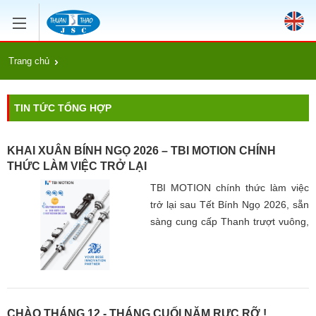
Trang chủ
TIN TỨC TỔNG HỢP
KHAI XUÂN BÍNH NGỌ 2026 – TBI MOTION CHÍNH
THỨC LÀM VIỆC TRỞ LẠI
TBI MOTION chính thức làm việc
trở lại sau Tết Bính Ngọ 2026, sẵn
sàng cung cấp Thanh trượt vuông,
Con trượt vuông, Vitme bi, Đai ốc
bi chính hãng Đài Loan với giá tốt,
chất lượng đảm bảo, độ chính xác
cao và vận hành ổn định.
CHÀO THÁNG 12 - THÁNG CUỐI NĂM RỰC RỠ !