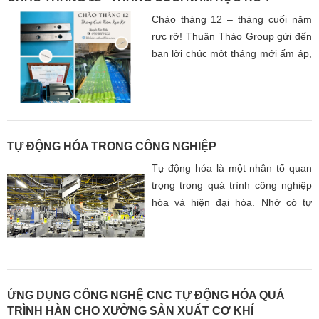
Chào tháng 12 – tháng cuối năm
rực rỡ! Thuận Thảo Group gửi đến
bạn lời chúc một tháng mới ấm áp,
thuận lợi và tràn đầy năng lượng.
Đồng hành cùng doanh nghiệp
mùa cao điểm với giải pháp dẫn
hướng chuyển động chính hãng
TBI MOTION Đài Loan: thanh trượt
TỰ ĐỘNG HÓA TRONG CÔNG NGHIỆP
vuông, con trượt vuông, vitme bi…
Tự động hóa là một nhân tố quan
Sẵn kho 4m, cắt theo yêu cầu,
trọng trong quá trình công nghiệp
CO/CQ đầy đủ, giao nhanh toàn
hóa và hiện đại hóa. Nhờ có tự
quốc.
động hóa trong công nghiệp, các
nhà máy đã và đang trở nên hiệu
quả hơn trong việc sử dụng năng
lượng, nguyên vật liệu và nguồn
nhân lực.
ỨNG DỤNG CÔNG NGHỆ CNC TỰ ĐỘNG HÓA QUÁ
TRÌNH HÀN CHO XƯỞNG SẢN XUẤT CƠ KHÍ