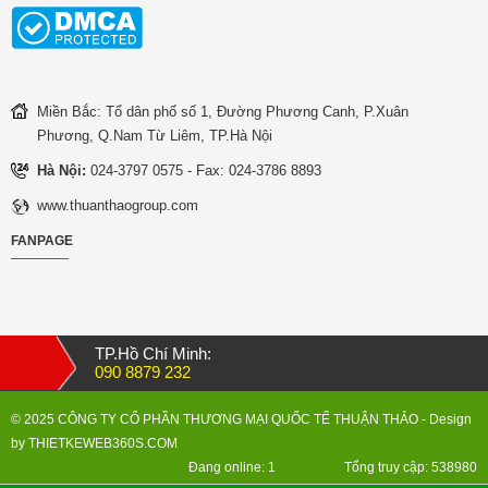
Miền Bắc: Tổ dân phố số 1, Đường Phương Canh, P.Xuân
Phương, Q.Nam Từ Liêm, TP.Hà Nội
Hà Nội:
024-3797 0575 - Fax: 024-3786 8893
www.thuanthaogroup.com
FANPAGE
TP.Hồ Chí Minh:
090 8879 232
© 2025 CÔNG TY CỔ PHẦN THƯƠNG MẠI QUỐC TẾ THUẬN THẢO
- Design
by
THIETKEWEB360S.COM
Đang online: 1
Tổng truy cập: 538980