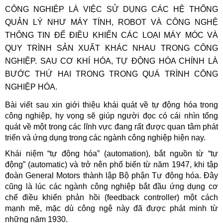
CÔNG NGHIỆP LÀ VIỆC SỬ DỤNG CÁC HỆ THỐNG
QUẢN LÝ NHƯ MÁY TÍNH, ROBOT VÀ CÔNG NGHỆ
THÔNG TIN ĐỂ ĐIỀU KHIỂN CÁC LOẠI MÁY MÓC VÀ
QUY TRÌNH SẢN XUẤT KHÁC NHAU TRONG CÔNG
NGHIỆP. SAU CƠ KHÍ HÓA, TỰ ĐỘNG HÓA CHÍNH LÀ
BƯỚC THỨ HAI TRONG TRONG QUÁ TRÌNH CÔNG
NGHIỆP HÓA.
Bài viết sau xin giới thiệu khái quát về tự động hóa trong
công nghiệp, hy vọng sẽ giúp người đọc có cái nhìn tổng
quát về một trong các lĩnh vực đang rất được quan tâm phát
triển và ứng dụng trong các ngành công nghiệp hiện nay.
Khái niệm
“tự động hóa”
(automation), bắt nguồn từ “tự
động” (automatic) và trở nên phổ biến từ năm 1947, khi tập
đoàn General Motors thành lập Bộ phận Tự động hóa. Đây
cũng là lúc các ngành công nghiệp bắt đầu ứng dụng cơ
chế điều khiển phản hồi (feedback controller) một cách
mạnh mẽ, mặc dù công ngệ này đã được phát minh từ
những năm 1930.