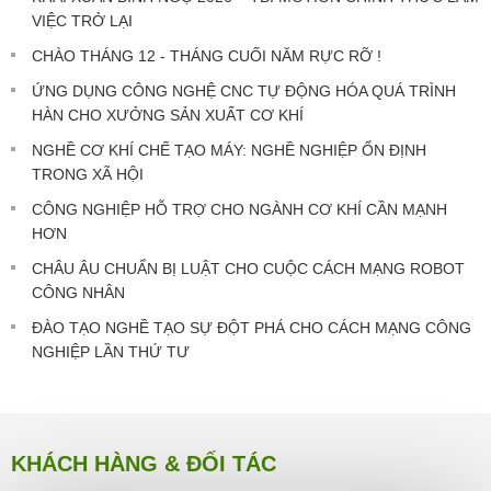
VIỆC TRỞ LẠI
CHÀO THÁNG 12 - THÁNG CUỐI NĂM RỰC RỠ !
ỨNG DỤNG CÔNG NGHỆ CNC TỰ ĐỘNG HÓA QUÁ TRÌNH
HÀN CHO XƯỞNG SẢN XUẤT CƠ KHÍ
NGHỀ CƠ KHÍ CHẾ TẠO MÁY: NGHỀ NGHIỆP ỔN ĐỊNH
TRONG XÃ HỘI
CÔNG NGHIỆP HỖ TRỢ CHO NGÀNH CƠ KHÍ CẦN MẠNH
HƠN
CHÂU ÂU CHUẨN BỊ LUẬT CHO CUỘC CÁCH MẠNG ROBOT
CÔNG NHÂN
ĐÀO TẠO NGHỀ TẠO SỰ ĐỘT PHÁ CHO CÁCH MẠNG CÔNG
NGHIỆP LẦN THỨ TƯ
KHÁCH HÀNG & ĐỐI TÁC