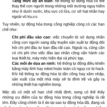
Tăng mức độ an toàn:
hệ thống tự động hóa có thể
thay thế con người trong những môi trường nguy hiểm
như ở dưới nước, khu vực có lửa, cơ sở hạt nhân hay
ngoài vũ trụ,v.v.
Tuy nhiên, tự động hóa trong công nghiệp cũng có các hạn
chế như:
Chi phí đầu vào cao:
việc chuyển từ sử dụng nhân
công con người sang dây truyền sản xuất tự động đòi
hỏi chi phí đầu tư ban đầu rất cao. Ngoài ra, cũng cần
có chi phí cho việc đào tạo nhân công vận hành các
loại thiết bị, máy móc hiện đại và phức tạp.
Các mối đe dọa an ninh:
hệ thống tự động điều khiển
bằng máy tính hay robot hoàn toàn có nguy cơ bị hack.
Khi hệ thống tự động hóa bị tấn công hay xâm nhập,
sản xuất của một nhà máy sẽ bị đình trệ và gây ra
những thiệt hại nghiêm trọng.
Mặc dù có một số hạn chế nhất định, song có thể thấy
những ưu điểm của tự động hóa trong công nghiệp là rất
lớn. Đây cũng chính là lí do tại sao tự động hóa đã, đang và