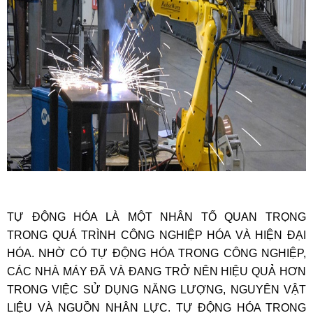
TỰ ĐỘNG HÓA LÀ MỘT NHÂN TỐ QUAN TRỌNG
TRONG QUÁ TRÌNH CÔNG NGHIỆP HÓA VÀ HIỆN ĐẠI
HÓA. NHỜ CÓ TỰ ĐỘNG HÓA TRONG CÔNG NGHIỆP,
CÁC NHÀ MÁY ĐÃ VÀ ĐANG TRỞ NÊN HIỆU QUẢ HƠN
TRONG VIỆC SỬ DỤNG NĂNG LƯỢNG, NGUYÊN VẬT
LIỆU VÀ NGUỒN NHÂN LỰC. TỰ ĐỘNG HÓA TRONG