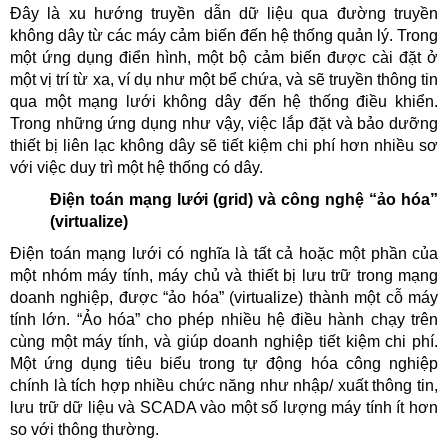
Đây là xu hướng truyền dẫn dữ liệu qua đường truyền
không dây từ các máy cảm biến đến hệ thống quản lý. Trong
một ứng dụng điển hình, một bộ cảm biến được cài đặt ở
một vị trí từ xa, ví dụ như một bể chứa, và sẽ truyền thông tin
qua một mạng lưới không dây đến hệ thống điều khiển.
Trong những ứng dụng như vậy, việc lắp đặt và bảo dưỡng
thiết bị liên lạc không dây sẽ tiết kiệm chi phí hơn nhiều sơ
với việc duy trì một hệ thống có dây.
Điện toán mạng lưới (grid) và công nghệ “ảo hóa”
(virtualize)
Điện toán mạng lưới có nghĩa là tất cả hoặc một phần của
một nhóm máy tính, máy chủ và thiết bị lưu trữ trong mạng
doanh nghiệp, được “ảo hóa” (virtualize) thành một cỗ máy
tính lớn. “Ảo hóa” cho phép nhiều hệ điều hành chạy trên
cùng một máy tính, và giúp doanh nghiệp tiết kiệm chi phí.
Một ứng dụng tiêu biểu trong tự động hóa công nghiệp
chính là tích hợp nhiều chức năng như nhập/ xuất thông tin,
lưu trữ dữ liệu và SCADA vào một số lượng máy tính ít hơn
so với thông thường.