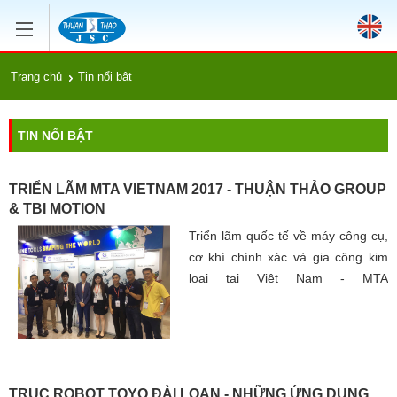
Trang chủ
Tin nổi bật
TIN NỔI BẬT
TRIỂN LÃM MTA VIETNAM 2017 - THUẬN THẢO GROUP
& TBI MOTION
Triển lãm quốc tế về máy công cụ,
cơ khí chính xác và gia công kim
loại tại Việt Nam - MTA
VIETNAM2017 (MTV2017) đã diễn
ra từ ngày 4 - 7 tháng 7 năm 2017
tại Trung tâm Hội chợ và triển lãm
Sài Gòn (SECC)
TRỤC ROBOT TOYO ĐÀI LOAN - NHỮNG ỨNG DỤNG