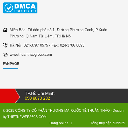
Miền Bắc: Tổ dân phố số 1, Đường Phương Canh, P.Xuân
Phương, Q.Nam Từ Liêm, TP.Hà Nội
Hà Nội:
024-3797 0575 - Fax: 024-3786 8893
www.thuanthaogroup.com
FANPAGE
TP.Hồ Chí Minh:
090 8879 232
© 2025 CÔNG TY CỔ PHẦN THƯƠNG MẠI QUỐC TẾ THUẬN THẢO
- Design
by
THIETKEWEB360S.COM
Đang online: 1
Tổng truy cập: 539525