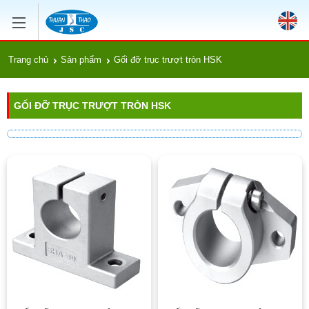
Trang chủ
Sản phẩm
Gối đỡ trục trượt tròn HSK
GỐI ĐỠ TRỤC TRƯỢT TRÒN HSK