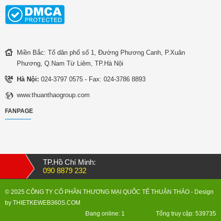
Miền Bắc: Tổ dân phố số 1, Đường Phương Canh, P.Xuân
Phương, Q.Nam Từ Liêm, TP.Hà Nội
Hà Nội:
024-3797 0575 - Fax: 024-3786 8893
www.thuanthaogroup.com
FANPAGE
TP.Hồ Chí Minh:
090 8879 232
© 2025 CÔNG TY CỔ PHẦN THƯƠNG MẠI QUỐC TẾ THUẬN THẢO
- Design
by
THIETKEWEB360S.COM
Đang online: 1
Tổng truy cập: 539735