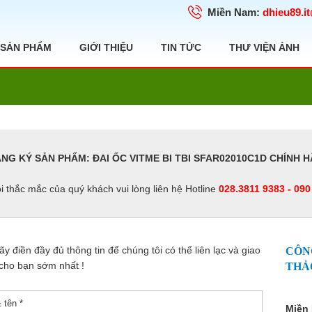
Miền Nam:
dhieu89.i
SẢN PHẨM
GIỚI THIỆU
TIN TỨC
THƯ VIỆN ẢNH
NG KÝ SẢN PHẨM: ĐAI ỐC VITME BI TBI SFAR02010C1D CHÍNH 
i thắc mắc của quý khách vui lòng liên hệ Hotline
028.3811 9383 - 090
y điền đầy đủ thông tin để chúng tôi có thể liên lạc và giao
CÔN
cho bạn sớm nhất !
THẢ
Miền