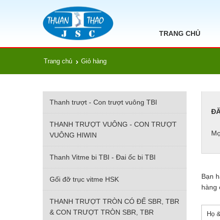
TRANG CHỦ
Trang chủ
Giỏ hàng
Thanh trượt - Con trượt vuông TBI
ĐĂ
THANH TRƯỢT VUÔNG - CON TRƯỢT
Mọ
VUÔNG HIWIN
Thanh Vitme bi TBI - Đai ốc bi TBI
Bạn hã
Gối đỡ trục vitme HSK
hàng 
THANH TRƯỢT TRÒN CÓ ĐẾ SBR, TBR
& CON TRƯỢT TRÒN SBR, TBR