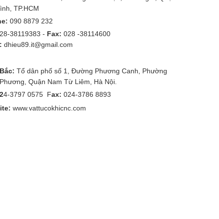
ình, TP.HCM
ne:
090 8879 232
28-38119383 -
Fax:
028 -38114600
:
dhieu89.it@gmail.com
 Bắc:
Tổ dân phố số 1, Đường Phương Canh, Phường
Phương, Quận Nam Từ Liêm, Hà Nội.
02
4-3797 0575 F
ax:
024-3786 8893
te:
www.vattucokhicnc.com