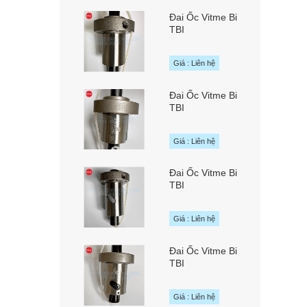
MOTION Đài Loan
Đai Ốc Vitme Bi
TBI
SFAR01620A1D
chính hãng TBI
Giá : Liên hệ
MOTION Đài Loan
Đai Ốc Vitme Bi
TBI
SFAR01610B1D
chính hãng TBI
Giá : Liên hệ
MOTION Đài Loan
Đai Ốc Vitme Bi
TBI
SFNUR01610T3D
chính hãng TBI
Giá : Liên hệ
MOTION Đài Loan
Đai Ốc Vitme Bi
TBI
SFNUR01605T4D
chính hãng TBI
Giá : Liên hệ
MOTION Đài Loan