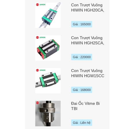
Con Trượt Vuông
HIWIN HGH20CA,
HGH20SA,
HGH20HA
Giá : 165000
Con Trượt Vuông
HIWIN HGH25CA,
HGH25HA
Giá : 220000
Con Trượt Vuông
HIWIN HGW15CC
Giá : 168000
Đai Ốc Vitme Bi
TBI
SFYAR01616A2D
/ SFYR01616A2D
Giá : Liên hệ
chính hãng TBI