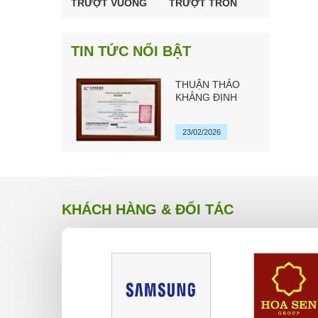
TRƯỢT VUÔNG
TRƯỢT TRÒN
CHÍNH HÃNG TBI
HSK ĐÀI LOAN
MOTION ĐÀI
LOAN
TIN TỨC NỔI BẬT
THUẬN THẢO
KHẲNG ĐỊNH
QUYỀN ĐẠI LÝ
CHÍNH HÃNG TBI
23/02/2026
MOTION ĐÀI
LOAN 2026
KHÁCH HÀNG & ĐỐI TÁC