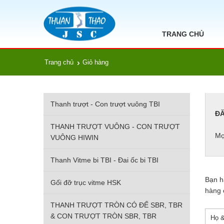
TRANG CHỦ
Trang chủ
Giỏ hàng
Thanh trượt - Con trượt vuông TBI
ĐĂ
THANH TRƯỢT VUÔNG - CON TRƯỢT
Mọ
VUÔNG HIWIN
Thanh Vitme bi TBI - Đai ốc bi TBI
Bạn hã
Gối đỡ trục vitme HSK
hàng 
THANH TRƯỢT TRÒN CÓ ĐẾ SBR, TBR
& CON TRƯỢT TRÒN SBR, TBR