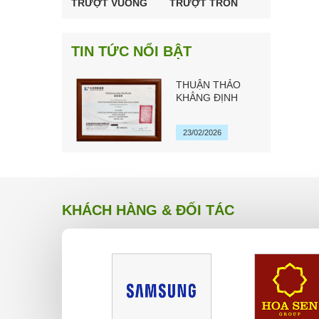
TRƯỢT VUÔNG
TRƯỢT TRÒN
CHÍNH HÃNG TBI
HSK ĐÀI LOAN
MOTION ĐÀI
LOAN
TIN TỨC NỔI BẬT
THUẬN THẢO
KHẲNG ĐỊNH
QUYỀN ĐẠI LÝ
CHÍNH HÃNG TBI
23/02/2026
MOTION ĐÀI
LOAN 2026
KHÁCH HÀNG & ĐỐI TÁC