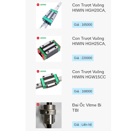
Con Trượt Vuông
HIWIN HGH20CA,
HGH20SA,
HGH20HA
Giá : 165000
Con Trượt Vuông
HIWIN HGH25CA,
HGH25HA
Giá : 220000
Con Trượt Vuông
HIWIN HGW15CC
Giá : 168000
Đai Ốc Vitme Bi
TBI
SFYAR01616A2D
/ SFYR01616A2D
Giá : Liên hệ
chính hãng TBI