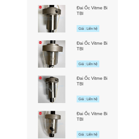
MOTION Đài Loan
Đai Ốc Vitme Bi
TBI
SFAR01620A1D
chính hãng TBI
Giá : Liên hệ
MOTION Đài Loan
Đai Ốc Vitme Bi
TBI
SFAR01610B1D
chính hãng TBI
Giá : Liên hệ
MOTION Đài Loan
Đai Ốc Vitme Bi
TBI
SFNUR01610T3D
chính hãng TBI
Giá : Liên hệ
MOTION Đài Loan
Đai Ốc Vitme Bi
TBI
SFNUR01605T4D
chính hãng TBI
Giá : Liên hệ
MOTION Đài Loan