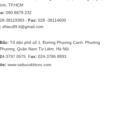
ình, TP.HCM
ne:
090 8879 232
28-38119383 -
Fax:
028 -38114600
:
dhieu89.it@gmail.com
 Bắc:
Tổ dân phố số 1, Đường Phương Canh, Phường
Phương, Quận Nam Từ Liêm, Hà Nội.
02
4-3797 0575 F
ax:
024-3786 8893
te:
www.vattucokhicnc.com