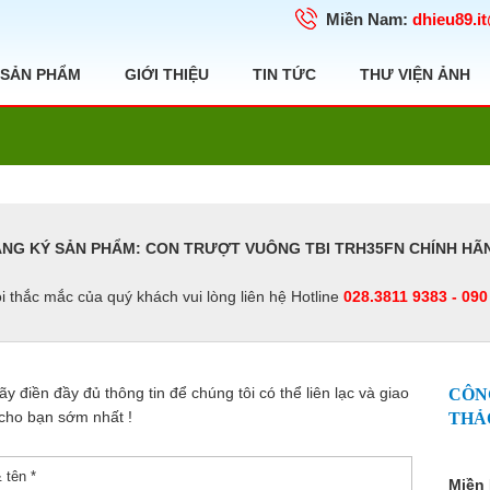
Miền Nam:
dhieu89.i
SẢN PHẨM
GIỚI THIỆU
TIN TỨC
THƯ VIỆN ẢNH
NG KÝ SẢN PHẨM: CON TRƯỢT VUÔNG TBI TRH35FN CHÍNH HÃN
i thắc mắc của quý khách vui lòng liên hệ Hotline
028.3811 9383 - 090
y điền đầy đủ thông tin để chúng tôi có thể liên lạc và giao
CÔN
cho bạn sớm nhất !
THẢ
Miền