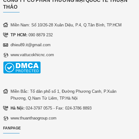
CÔNG TY CỔ PHẦN THƯƠNG MẠI QUỐC TẾ THUẬN
THẢO
Miền Nam: Số 10/26-28 Xuân Diệu, P.4, Q.Tân Bình, TP.HCM
TP HCM:
090 8879 232
dhieu89.it@gmail.com
www.vattucokhicnc.com
Miền Bắc: Tổ dân phố số 1, Đường Phương Canh, P.Xuân
Phương, Q.Nam Từ Liêm, TP.Hà Nội
Hà Nội:
024-3797 0575 - Fax: 024-3786 8893
www.thuanthaogroup.com
FANPAGE