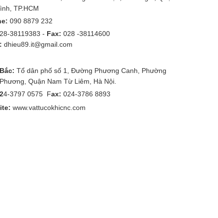
ình, TP.HCM
ne:
090 8879 232
28-38119383 -
Fax:
028 -38114600
:
dhieu89.it@gmail.com
 Bắc:
Tổ dân phố số 1, Đường Phương Canh, Phường
Phương, Quận Nam Từ Liêm, Hà Nội.
02
4-3797 0575 F
ax:
024-3786 8893
te:
www.vattucokhicnc.com