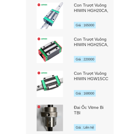
Con Trượt Vuông
HIWIN HGH20CA,
HGH20SA,
HGH20HA
Giá : 165000
Con Trượt Vuông
HIWIN HGH25CA,
HGH25HA
Giá : 220000
Con Trượt Vuông
HIWIN HGW15CC
Giá : 168000
Đai Ốc Vitme Bi
TBI
SFYAR01616A2D
/ SFYR01616A2D
Giá : Liên hệ
chính hãng TBI