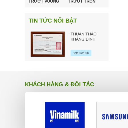
TRƯỢT VUÔNG
TRƯỢT TRÒN
CHÍNH HÃNG TBI
HSK ĐÀI LOAN
MOTION ĐÀI
LOAN
TIN TỨC NỔI BẬT
THUẬN THẢO
KHẲNG ĐỊNH
QUYỀN ĐẠI LÝ
CHÍNH HÃNG TBI
23/02/2026
MOTION ĐÀI
LOAN 2026
KHÁCH HÀNG & ĐỐI TÁC