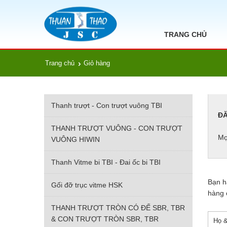
TRANG CHỦ
Trang chủ
Giỏ hàng
Thanh trượt - Con trượt vuông TBI
ĐĂ
THANH TRƯỢT VUÔNG - CON TRƯỢT
Mọ
VUÔNG HIWIN
Thanh Vitme bi TBI - Đai ốc bi TBI
Bạn hã
Gối đỡ trục vitme HSK
hàng 
THANH TRƯỢT TRÒN CÓ ĐẾ SBR, TBR
& CON TRƯỢT TRÒN SBR, TBR