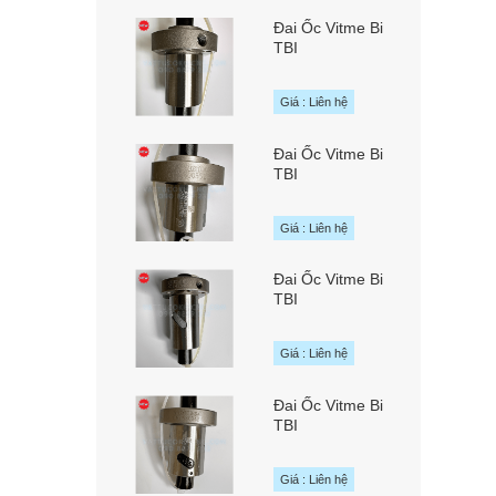
MOTION Đài Loan
Đai Ốc Vitme Bi
TBI
SFAR01620A1D
chính hãng TBI
Giá : Liên hệ
MOTION Đài Loan
Đai Ốc Vitme Bi
TBI
SFAR01610B1D
chính hãng TBI
Giá : Liên hệ
MOTION Đài Loan
Đai Ốc Vitme Bi
TBI
SFNUR01610T3D
chính hãng TBI
Giá : Liên hệ
MOTION Đài Loan
Đai Ốc Vitme Bi
TBI
SFNUR01605T4D
chính hãng TBI
Giá : Liên hệ
MOTION Đài Loan