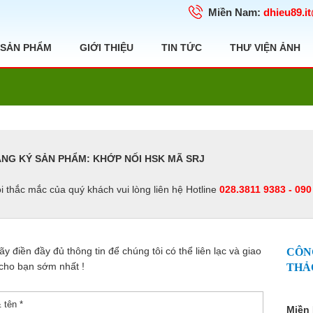
Miền Nam:
dhieu89.i
SẢN PHẨM
GIỚI THIỆU
TIN TỨC
THƯ VIỆN ẢNH
NG KÝ SẢN PHẨM: KHỚP NỐI HSK MÃ SRJ
i thắc mắc của quý khách vui lòng liên hệ Hotline
028.3811 9383 - 090
y điền đầy đủ thông tin để chúng tôi có thể liên lạc và giao
CÔN
cho bạn sớm nhất !
THẢ
Miền