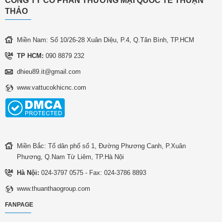
CÔNG TY CỔ PHẦN THƯƠNG MẠI QUỐC TẾ THUẬN
THẢO
Miền Nam: Số 10/26-28 Xuân Diệu, P.4, Q.Tân Bình, TP.HCM
TP HCM:
090 8879 232
dhieu89.it@gmail.com
www.vattucokhicnc.com
Miền Bắc: Tổ dân phố số 1, Đường Phương Canh, P.Xuân
Phương, Q.Nam Từ Liêm, TP.Hà Nội
Hà Nội:
024-3797 0575 - Fax: 024-3786 8893
www.thuanthaogroup.com
FANPAGE