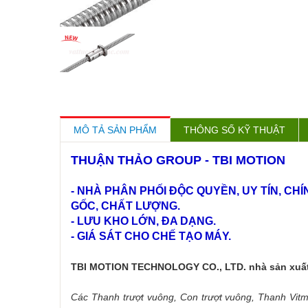
MÔ TẢ SẢN PHẨM
THÔNG SỐ KỸ THUẬT
THUẬN THẢO GROUP - TBI MOTION
- NHÀ PHÂN PHỐI ĐỘC QUYỀN, UY TÍN, C
GỐC, CHẤT LƯỢNG.
- LƯU KHO LỚN, ĐA DẠNG.
- GIÁ SÁT CHO CHẾ TẠO MÁY.
TBI MOTION TECHNOLOGY CO., LTD. nhà sản xuất 
Các Thanh trượt vuông, Con trượt vuông, Thanh Vitme