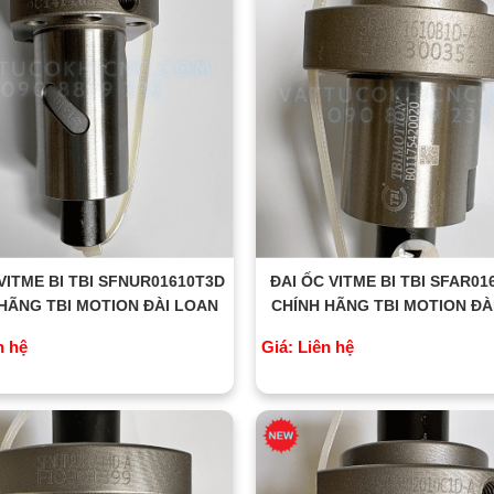
VITME BI TBI SFNUR01610T3D
ĐAI ỐC VITME BI TBI SFAR0
HÃNG TBI MOTION ĐÀI LOAN
CHÍNH HÃNG TBI MOTION ĐÀ
n hệ
Giá: Liên hệ