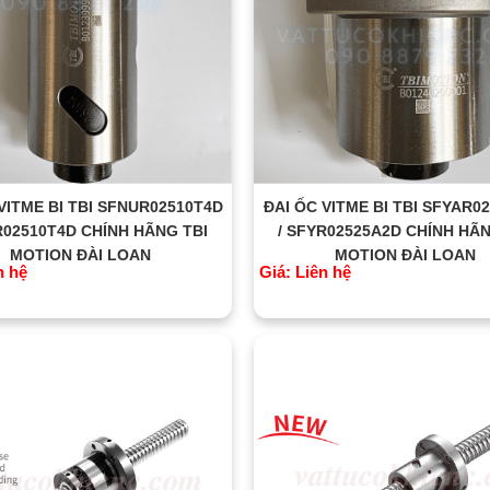
VITME BI TBI SFNUR02510T4D
ĐAI ỐC VITME BI TBI SFYAR0
R02510T4D CHÍNH HÃNG TBI
/ SFYR02525A2D CHÍNH HÃN
MOTION ĐÀI LOAN
MOTION ĐÀI LOAN
n hệ
Giá: Liên hệ