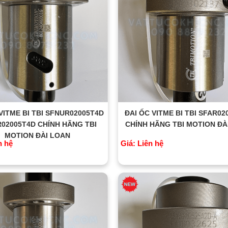
VITME BI TBI SFNUR02005T4D
ĐAI ỐC VITME BI TBI SFAR0
R02005T4D CHÍNH HÃNG TBI
CHÍNH HÃNG TBI MOTION ĐÀ
MOTION ĐÀI LOAN
n hệ
Giá: Liên hệ