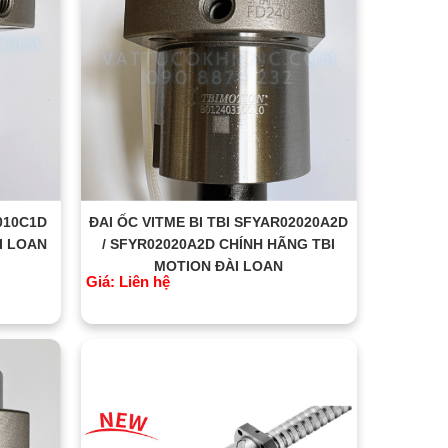
2010C1D
ĐAI ỐC VITME BI TBI SFYAR02020A2D
I LOAN
/ SFYR02020A2D CHÍNH HÃNG TBI
MOTION ĐÀI LOAN
Giá: Liên hệ