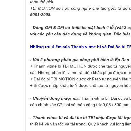
toàn thế giới.
TBI MOTION sở hữu công nghệ chế tạo gốc, từ đó ph
9001:2008.
- Dòng OFI & DFI có thiết kế mặt bích 4 lỗ (vát 2 
với các yêu cầu đặc dụng về không gian.
Đặc biệt
Những ưu điểm của Thanh vitme bi và Đai ốc bi TB
- Với 2 phương pháp gia công phổ biến là Ép Ren 
+ Thanh vitme bi TBI MOTION được chế tạo từ nguyên l
sát. Nhưng phần lõi vitme rất dẻo khắc phục được m
+ Đai ốc bi TBI MOTION được chế tạo từ nguyên liệu
+ Bi được nhập khẩu từ Ý
được chế tạo từ nguyên liệ
- Chuyển động mượt mà.
Thanh vitme bi, Đai ốc và B
cấp chính xác C7, sai số thấp cộng trừ 0,05 / 300 mm
- Thanh vitme bi và đai ốc bi TBI chịu được tải tr
thiết kế về vận tốc và tải trọng. Quý Khách vui lòng liê