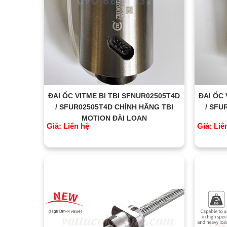
ĐAI ỐC VITME BI TBI SFNUR02505T4D
ĐAI ỐC 
/ SFUR02505T4D CHÍNH HÃNG TBI
/ SFU
MOTION ĐÀI LOAN
Giá: Liên hệ
Giá: Liê