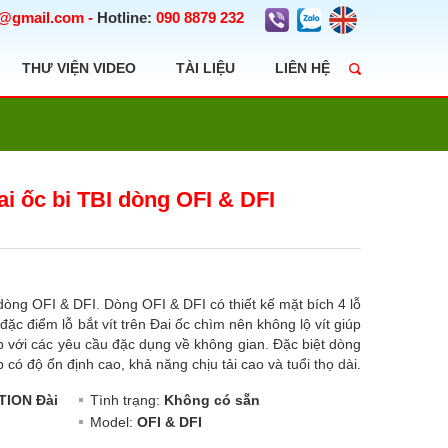
t@gmail.com
-
Hotline:
090 8879 232
THƯ VIỆN VIDEO
TÀI LIỆU
LIÊN HỆ
ai ốc bi TBI dòng OFI & DFI
 dòng OFI & DFI. Dòng OFI & DFI có thiết kế mặt bích 4 lỗ
 đặc điểm lỗ bắt vít trên Đai ốc chìm nên không lộ vít giúp
p với các yêu cầu đặc dụng về không gian. Đặc biệt dòng
p có độ ổn định cao, khả năng chịu tải cao và tuổi thọ dài.
TION Đài
Tình trạng:
Không có sẵn
Model:
OFI & DFI