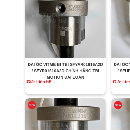
ĐAI ỐC VITME BI TBI SFYAR01616A2D
ĐAI ỐC 
/ SFYR01616A2D CHÍNH HÃNG TBI
/ SFU
MOTION ĐÀI LOAN
Giá: Liên hệ
Giá: Liê