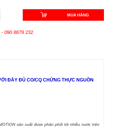
MUA HÀNG
-
090 8879 232
N VỚI ĐẦY ĐỦ CO/CQ CHỨNG THỰC NGUỒN
I MOTION sản xuất được phân phối tới nhiều nước trên