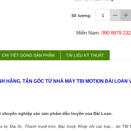
Số lượng:
Miền Nam:
090 8879 232
CHI TIẾT DÒNG SẢN PHẨM
TÀI LIỆU KỸ THUẬT
HÍNH HÃNG, TẬN GỐC TỪ NHÀ MÁY TBI MOTION ĐÀI LOA
chuyên nghiệp các sản phẩm dẫn truyền của Đài Loan.
 bi, Đai ốc, Thanh trượt tròn, Bạc trượt, Khớp nối các loại… do TB