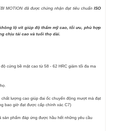
a TBI MOTION đã được chứng nhận đạt tiêu chuẩn
ISO
n không lộ vít giúp độ thẩm mỹ cao, tối ưu, phù hợp
g chịu tải cao và tuổi thọ dài.
 độ cứng bề mặt cao từ 58 - 62 HRC giảm tối đa ma
thọ.
uẩn chất lượng cao giúp đai ốc chuyển động mượt mà đạt
ông bao giờ đạt được cấp chính xác C7)
u mã sản phẩm đáp ứng được hầu hết những yêu cầu