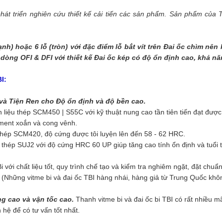
át triển nghiên cứu thiết kế cải tiến các sản phẩm. Sản phẩm củ
cạnh) hoặc 6 lỗ (tròn) với đặc điểm lỗ bắt vít trên Đai ốc chìm nê
 dòng OFI & DFI với thiết kế Đai ốc kép có độ ổn định cao, khả năn
I:
và Tiện Ren cho Độ ổn định và độ bền cao.
iệu thép SCM450 | S55C với kỹ thuật nung cao tần tiên tiến đ
ạt được
oment xoắn và cong vênh.
 thép SCM420, độ cứng được tôi luyện lên đến 58 - 62 HRC.
u thép SUJ2
với độ cứng HRC 60 UP giúp tăng cao tính ổn định và tuổi 
i với chất liệu tốt, quy trình chế tạo và kiểm tra nghiêm ngặt, đặt ch
. (Những vitme bi và đai ốc TBI hàng nhái, hàng giả từ Trung Quốc kh
ọng cao và vận tốc cao.
Thanh vitme bi và đai ốc bi TBI có rất nhiề
n hệ để có tư vấn tốt nhất.