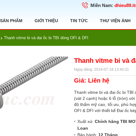
Miền Nam:
dhieu89.i
SẢN PHẨM
GIỚI THIỆU
TIN TỨC
THƯ VIỆN ẢNH
Thanh vitme bi và đai ốc bi TBI dòng OFI & DFI
Thanh vitme bi và đ
Ngày đăng: 2019-07-18 13:40:31
Giá: Liên hệ
Thanh vitme bi và đai ốc bi TBI
(vát 2 cạnh) hoặc 6 lỗ (tròn) với
độ thẩm mỹ cao, tối ưu, phù hợ
OFI & DFI với thiết kế Đai ốc ké
Xuất xứ:
Chính hãng TBI MO
Loan
Bảo hành:
12 Tháng