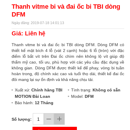
Thanh vitme bi và đai ốc bi TBI dòng
DFM
Ngày đăng: 2019-07-18 14:01:13
Giá: Liên hệ
Thanh vitme bi và đai ốc bi TBI dòng DFM. Dòng DFM có
thiết kế mặt bích 4 lỗ (vát 2 cạnh) hoặc 6 lỗ (tròn) với đặc
điểm lỗ bắt vít trên Đai ốc chìm nên không lộ vít giúp độ
thẩm mỹ cao, tối ưu, phù hợp với các yêu cầu đặc dụng về
không gian. Dòng DFM được thiết kế để phay, vòng bi tuần
hoàn trong, độ chính xác cao và tuổi thọ dài, thiết kế đai ốc
đôi mang lại sự ổn định và khả năng chịu tải.
Xuất xứ:
Chính hãng TBI
Tình trạng:
Không có sẵn
MOTION Đài Loan
Model:
DFM
Bảo hành:
12 Tháng
Số lượng: