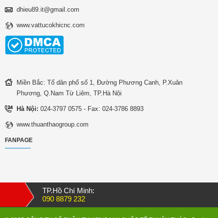
dhieu89.it@gmail.com
www.vattucokhicnc.com
Miền Bắc: Tổ dân phố số 1, Đường Phương Canh, P.Xuân
Phương, Q.Nam Từ Liêm, TP.Hà Nội
Hà Nội:
024-3797 0575 - Fax: 024-3786 8893
www.thuanthaogroup.com
FANPAGE
TP.Hồ Chí Minh:
090 8879 232