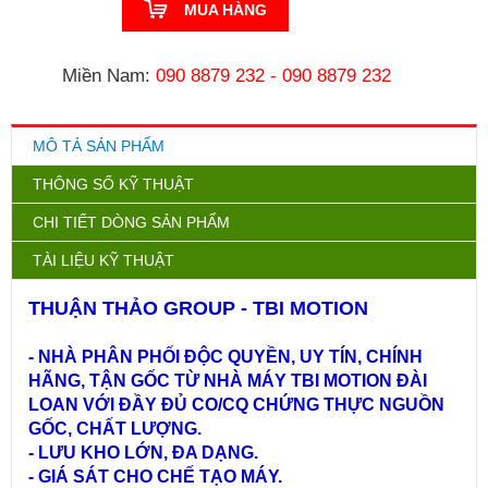
MUA HÀNG
Miền Nam:
090 8879 232
-
090 8879 232
MÔ TẢ SẢN PHẨM
THÔNG SỐ KỸ THUẬT
CHI TIẾT DÒNG SẢN PHẨM
TÀI LIỆU KỸ THUẬT
THUẬN THẢO GROUP - TBI MOTION
- NHÀ PHÂN PHỐI ĐỘC QUYỀN, UY TÍN, CHÍNH
HÃNG, TẬN GỐC TỪ NHÀ MÁY TBI MOTION ĐÀI
LOAN VỚI ĐẦY ĐỦ CO/CQ CHỨNG THỰC NGUỒN
GỐC, CHẤT LƯỢNG.
- LƯU KHO LỚN, ĐA DẠNG.
- GIÁ SÁT CHO CHẾ TẠO MÁY.