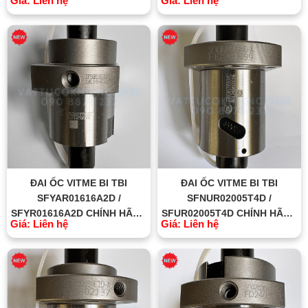
Giá: Liên hệ
Giá: Liên hệ
ĐAI ỐC VITME BI TBI
ĐAI ỐC VITME BI TBI
SFYAR01616A2D /
SFNUR02005T4D /
SFYR01616A2D CHÍNH HÃNG
SFUR02005T4D CHÍNH HÃNG
Giá: Liên hệ
Giá: Liên hệ
TBI MOTION ĐÀI LOAN
TBI MOTION ĐÀI LOAN