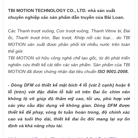
TBI MOTION TECHNOLOGY CO., LTD. nhà sản xuất
chuyên nghiệp các sản phẩm dẫn truyền của Đài Loan.
Các Thanh trượt vuông, Con trượt vuông, Thanh Vitme bi, Đai
ốc, Thanh trượt tròn, Bạc trượt, Khớp nối các loại… do TBI
MOTION sản xuất được phân phối tới nhiều nước trên toàn
thế giới.
TBI MOTION sở hữu công nghệ chế tạo gốc, từ đó phát triển
nghiên cứu thiết kế cải tiến các sản phẩm. Sản phẩm của TBI
MOTION đã được chứng nhận đạt tiêu chuẩn
ISO 9001:2008.
- Dòng DFM có thiết kế mặt bích 4 lỗ (vát 2 cạnh) hoặc 6
lỗ (tròn) với đặc điểm lỗ bắt vít trên Đai ốc chìm nên
không lộ vít giúp độ thẩm mỹ cao, tối ưu, phù hợp với
các yêu cầu đặc dụng về không gian. Dòng DFM được
thiết kế để phay, vòng bi tuần hoàn trong, độ chính xác
cao và tuổi thọ dài, thiết kế đai ốc đôi mang lại sự ổn
định và khả năng chịu tải.