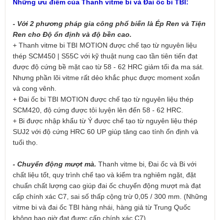
Những ưu điểm của Thanh vitme bi và Đai ốc bi TBI:
- Với 2 phương pháp gia công phổ biến là Ép Ren và Tiện
Ren cho Độ ổn định và độ bền cao.
+ Thanh vitme bi TBI MOTION được chế tạo từ nguyên liệu
thép SCM450 | S55C với kỹ thuật nung cao tần tiên tiến đ
ạt
được độ cứng bề mặt cao từ 58 - 62 HRC giảm tối đa ma sát.
Nhưng phần lõi vitme rất dẻo khắc phục được moment xoắn
và cong vênh.
+ Đai ốc bi TBI MOTION được chế tạo từ nguyên liệu thép
SCM420, độ cứng được tôi luyện lên đến 58 - 62 HRC.
+ Bi được nhập khẩu từ Ý
được chế tạo từ nguyên liệu thép
SUJ2
với độ cứng HRC 60 UP giúp tăng cao tính ổn định và
tuổi thọ.
- Chuyển động mượt mà.
Thanh vitme bi, Đai ốc và Bi với
chất liệu tốt, quy trình chế tạo và kiểm tra nghiêm ngặt, đặt
chuẩn chất lượng cao giúp đai ốc chuyển động mượt mà đạt
cấp chính xác C7, sai số thấp cộng trừ 0,05 / 300 mm. (Những
vitme bi và đai ốc TBI hàng nhái, hàng giả từ Trung Quốc
không bao giờ đạt được cấp chính xác C7)