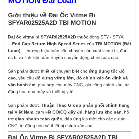
MOTION Đài Loan
Giới thiệu về Đai Ốc Vitme Bi
SFYAR02525
A2D
TBI MOTION
Đai ốc vitme bi SFYAR02525A2D
thuộc dòng SFY / SFYA
-
End Cap Return High Speed Series
của
TBI MOTION (Đài
Loan)
– thương hiệu toàn cầu chuyên sản xuất vitme bi, đai
ốc bi và linh kiện dẫn truyền chuyển động chính xác cao.
Sản phẩm được thiết kế chuyên biệt cho
ứng dụng tốc độ
cao
, yêu cầu
độ cứng vững lớn, độ chính xác ổn định và
vận hành êm
, phù hợp cho máy CNC, gia công chính xác, tự
động hóa nhà máy và thiết bị y tế..
Sản phẩm được
Thuận Thảo Group phân phối chính hãng
tại Việt Nam
, cam kết
CO/CQ đầy đủ
, hàng
lưu kho sẵn
, hỗ
trợ
giao nhanh toàn quốc
, đáp ứng kịp thời cho các dự án
CNC, tự động hóa và thiết bị chính xác cao.
Đai Ốc Vitme Bi SFYAR02525A2D TBI