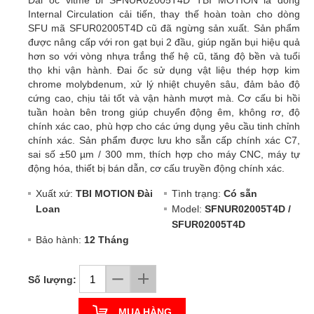
Internal Circulation cải tiến, thay thế hoàn toàn cho dòng
SFU mã SFUR02005T4D cũ đã ngừng sản xuất. Sản phẩm
được nâng cấp với ron gạt bụi 2 đầu, giúp ngăn bụi hiệu quả
hơn so với vòng nhựa trắng thế hệ cũ, tăng độ bền và tuổi
thọ khi vận hành. Đai ốc sử dụng vật liệu thép hợp kim
chrome molybdenum, xử lý nhiệt chuyên sâu, đảm bảo độ
cứng cao, chịu tải tốt và vận hành mượt mà. Cơ cấu bi hồi
tuần hoàn bên trong giúp chuyển động êm, không rơ, độ
chính xác cao, phù hợp cho các ứng dụng yêu cầu tinh chỉnh
chính xác. Sản phẩm được lưu kho sẵn cấp chính xác C7,
sai số ±50 µm / 300 mm, thích hợp cho máy CNC, máy tự
động hóa, thiết bị bán dẫn, cơ cấu truyền động chính xác.
Xuất xứ:
TBI MOTION Đài
Tình trạng:
Có sẵn
Loan
Model:
SFNUR02005T4D /
SFUR02005T4D
Bảo hành:
12 Tháng
Số lượng:
MUA HÀNG