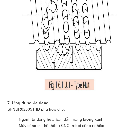
7. Ứng dụng đa dạng
SFNUR02005T4D phù hợp cho:
Ngành tự động hóa, bán dẫn, năng lượng xanh
Máy công cụ, hệ thống CNC, robot công nghiệp