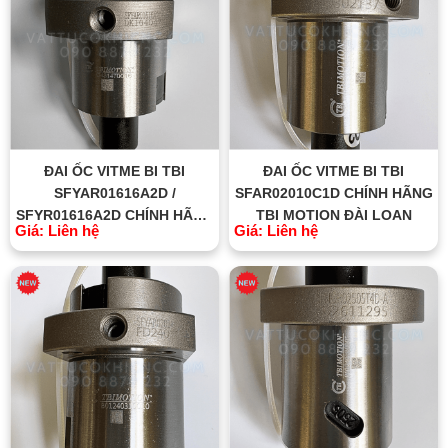
ĐAI ỐC VITME BI TBI
ĐAI ỐC VITME BI TBI
SFYAR01616A2D /
SFAR02010C1D CHÍNH HÃNG
SFYR01616A2D CHÍNH HÃNG
TBI MOTION ĐÀI LOAN
Giá: Liên hệ
Giá: Liên hệ
TBI MOTION ĐÀI LOAN