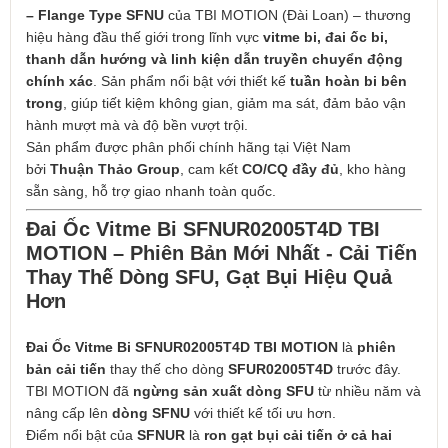
– Flange Type SFNU
của TBI MOTION (Đài Loan) – thương
hiệu hàng đầu thế giới trong lĩnh vực
vitme bi, đai ốc bi,
thanh dẫn hướng và linh kiện dẫn truyền chuyển động
chính xác
. Sản phẩm nổi bật với thiết kế
tuần hoàn bi bên
trong
, giúp tiết kiệm không gian, giảm ma sát, đảm bảo vận
hành mượt mà và độ bền vượt trội.
Sản phẩm được phân phối chính hãng tại Việt Nam
bởi
Thuận Thảo Group
, cam kết
CO/CQ đầy đủ
, kho hàng
sẵn sàng, hỗ trợ giao nhanh toàn quốc.
Đai Ốc Vitme Bi SFNUR02005T4D TBI
MOTION – Phiên Bản Mới Nhất - Cải Tiến
Thay Thế Dòng SFU, Gạt Bụi Hiệu Quả
Hơn
Đai Ốc Vitme Bi SFNUR02005T4D TBI MOTION
là
phiên
bản cải tiến
thay thế cho dòng
SFUR02005T4D
trước đây.
TBI MOTION đã
ngừng sản xuất dòng SFU
từ nhiều năm và
nâng cấp lên
dòng SFNU
với thiết kế tối ưu hơn.
Điểm nổi bật của
SFNUR
là
ron gạt bụi cải tiến ở cả hai