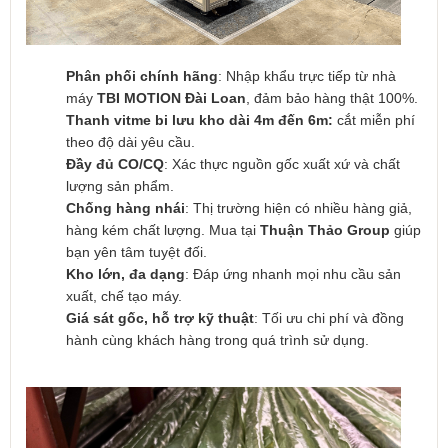
Phân phối chính hãng
: Nhập khẩu trực tiếp từ nhà
máy
TBI MOTION Đài Loan
, đảm bảo hàng thật 100%.
Thanh vitme bi lưu kho dài 4m đến 6m:
cắt miễn phí
theo độ dài yêu cầu.
Đầy đủ CO/CQ
: Xác thực nguồn gốc xuất xứ và chất
lượng sản phẩm.
Chống hàng nhái
: Thị trường hiện có nhiều hàng giả,
hàng kém chất lượng. Mua tại
Thuận Thảo Group
giúp
bạn yên tâm tuyệt đối.
Kho lớn, đa dạng
: Đáp ứng nhanh mọi nhu cầu sản
xuất, chế tạo máy.
Giá sát gốc, hỗ trợ kỹ thuật
: Tối ưu chi phí và đồng
hành cùng khách hàng trong quá trình sử dụng.