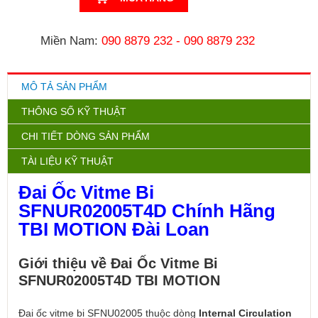
Miền Nam:
090 8879 232
-
090 8879 232
MÔ TẢ SẢN PHẨM
THÔNG SỐ KỸ THUẬT
CHI TIẾT DÒNG SẢN PHẨM
TÀI LIỆU KỸ THUẬT
Đai Ốc Vitme Bi
SFNUR02005T4D Chính Hãng
TBI MOTION Đài Loan
Giới thiệu về Đai Ốc Vitme Bi
SFNUR02005T4D TBI MOTION
Đai ốc vitme bi SFNU02005 thuộc dòng
Internal Circulation