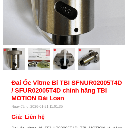
Đai Ốc Vitme Bi TBI SFNUR02005T4D
/ SFUR02005T4D chính hãng TBI
MOTION Đài Loan
Ngày đăng: 2026-01-21 11:01:35
Giá: Liên hệ
Đai ốc vitme bi SFNUR02005T4D TBI MOTION là dòng