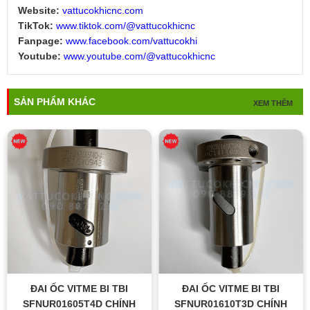
Website:
vattucokhicnc.com
TikTok:
www.tiktok.com/@vattucokhicnc
Fanpage:
www.facebook.com/vattucokhi
Youtube:
www.youtube.com/@vattucokhicnc
SẢN PHẨM KHÁC
XEM THÊM
ĐAI ỐC VITME BI TBI
ĐAI ỐC VITME BI TBI
SFNUR01605T4D CHÍNH
SFNUR01610T3D CHÍNH