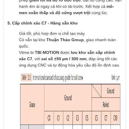
hành êm ái ngay cả khi có tải trước. Kết hợp cả
mô-
men xoắn thấp và độ cứng vượt trội
cùng lúc.
5. Cấp chính xác C7 - Hàng sẵn kho
Giá tốt, phù hợp đơn vị chế tạo máy.
Có sẵn tại kho
Thuận Thảo Group
, giao nhanh toàn
quốc.
Vitme bi
TBI MOTION
được
lưu kho sẵn cấp chính
xác C7
, với
sai số ±50 µm / 300 mm
, đáp ứng tốt các
ứng dụng CNC và tự động hóa yêu cầu độ ổn định cao.