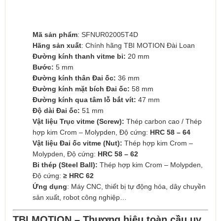
Mã sản phẩm
: SFNUR02005T4D
Hãng sản xuất
: Chính hãng TBI MOTION Đài Loan
Đường kính thanh vitme bi:
20 mm
Bước:
5 mm
Đường kính thân Đai ốc:
36 mm
Đường kính mặt bích Đai ốc:
58 mm
Đường kính qua tâm lỗ bắt vít:
47 mm
Độ dài Đai ốc:
51 mm
Vật liệu Trục vitme (Screw):
Thép carbon cao / Thép
hợp kim Crom – Molypden, Độ cứng:
HRC 58 – 64
Vật liệu Đai ốc vitme (Nut):
Thép hợp kim Crom –
Molypden, Độ cứng:
HRC 58 – 62
Bi thép (Steel Ball):
Thép hợp kim Crom – Molypden,
Độ cứng:
≥ HRC 62
Ứng dụng
: Máy CNC, thiết bị tự động hóa, dây chuyền
sản xuất, robot công nghiệp…
TBI MOTION – Thương hiệu toàn cầu uy