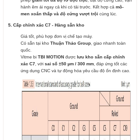
hành êm ái ngay cả khi có tải trước. Kết hợp cả
mô-
men xoắn thấp và độ cứng vượt trội
cùng lúc.
5. Cấp chính xác C7 - Hàng sẵn kho
Giá tốt, phù hợp đơn vị chế tạo máy.
Có sẵn tại kho
Thuận Thảo Group
, giao nhanh toàn
quốc.
Vitme bi
TBI MOTION
được
lưu kho sẵn cấp chính
xác C7
, với
sai số ±50 µm / 300 mm
, đáp ứng tốt các
ứng dụng CNC và tự động hóa yêu cầu độ ổn định cao.