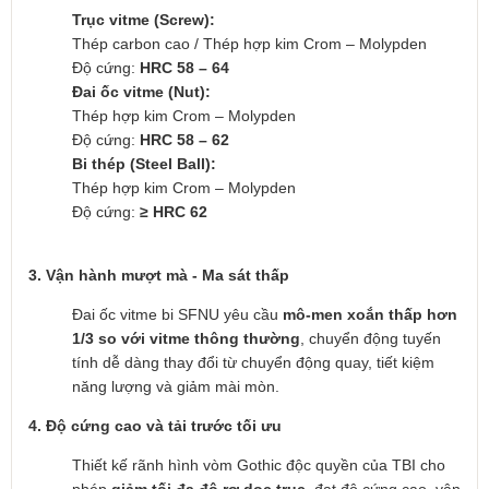
Trục vitme (Screw):
Thép carbon cao / Thép hợp kim Crom – Molypden
Độ cứng:
HRC 58 – 64
Đai ốc vitme (Nut):
Thép hợp kim Crom – Molypden
Độ cứng:
HRC 58 – 62
Bi thép (Steel Ball):
Thép hợp kim Crom – Molypden
Độ cứng:
≥ HRC 62
3. Vận hành mượt mà - Ma sát thấp
Đai ốc vitme bi SFNU yêu cầu
mô-men xoắn thấp hơn
1/3 so với vitme thông thường
, chuyển động tuyến
tính dễ dàng thay đổi từ chuyển động quay, tiết kiệm
năng lượng và giảm mài mòn.
4. Độ cứng cao và tải trước tối ưu
Thiết kế rãnh hình vòm Gothic độc quyền của TBI cho
phép
giảm tối đa độ rơ dọc trục
, đạt độ cứng cao, vận