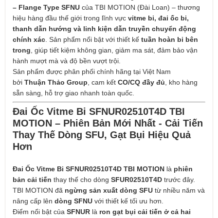
– Flange Type SFNU
của TBI MOTION (Đài Loan) – thương
hiệu hàng đầu thế giới trong lĩnh vực
vitme bi, đai ốc bi,
thanh dẫn hướng và linh kiện dẫn truyền chuyển động
chính xác
. Sản phẩm nổi bật với thiết kế
tuần hoàn bi bên
trong
, giúp tiết kiệm không gian, giảm ma sát, đảm bảo vận
hành mượt mà và độ bền vượt trội.
Sản phẩm được phân phối chính hãng tại Việt Nam
bởi
Thuận Thảo Group
, cam kết
CO/CQ đầy đủ
, kho hàng
sẵn sàng, hỗ trợ giao nhanh toàn quốc.
Đai Ốc Vitme Bi SFNUR02510T4D TBI
MOTION – Phiên Bản Mới Nhất - Cải Tiến
Thay Thế Dòng SFU, Gạt Bụi Hiệu Quả
Hơn
Đai Ốc Vitme Bi SFNUR02510T4D TBI MOTION
là
phiên
bản cải tiến
thay thế cho dòng
SFUR02510T4D
trước đây.
TBI MOTION đã
ngừng sản xuất dòng SFU
từ nhiều năm và
nâng cấp lên
dòng SFNU
với thiết kế tối ưu hơn.
Điểm nổi bật của
SFNUR
là
ron gạt bụi cải tiến ở cả hai