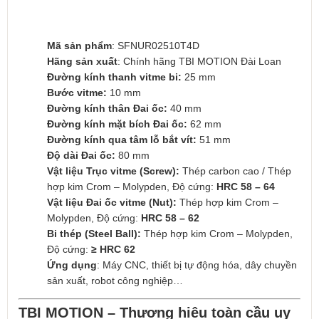
Mã sản phẩm
: SFNUR02510T4D
Hãng sản xuất
: Chính hãng TBI MOTION Đài Loan
Đường kính thanh vitme bi:
25 mm
Bước vitme:
10 mm
Đường kính thân Đai ốc:
40 mm
Đường kính mặt bích Đai ốc:
62 mm
Đường kính qua tâm lỗ bắt vít:
51 mm
Độ dài Đai ốc:
80 mm
Vật liệu Trục vitme (Screw):
Thép carbon cao / Thép
hợp kim Crom – Molypden, Độ cứng:
HRC 58 – 64
Vật liệu Đai ốc vitme (Nut):
Thép hợp kim Crom –
Molypden, Độ cứng:
HRC 58 – 62
Bi thép (Steel Ball):
Thép hợp kim Crom – Molypden,
Độ cứng:
≥ HRC 62
Ứng dụng
: Máy CNC, thiết bị tự động hóa, dây chuyền
sản xuất, robot công nghiệp…
TBI MOTION – Thương hiệu toàn cầu uy