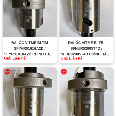
ĐAI ỐC VITME BI TBI
ĐAI ỐC VITME BI TBI
SFYAR01616A2D /
SFNUR02005T4D /
SFYR01616A2D CHÍNH HÃNG
SFUR02005T4D CHÍNH HÃNG
Giá: Liên hệ
Giá: Liên hệ
TBI MOTION ĐÀI LOAN
TBI MOTION ĐÀI LOAN