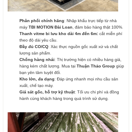
Phân phối chính hãng
: Nhập khẩu trực tiếp từ nhà
máy
TBI MOTION Đài Loan
, đảm bảo hàng thật 100%.
Thanh vitme bi lưu kho dài 4m đến 6m:
cắt miễn phí
theo độ dài yêu cầu.
Đầy đủ CO/CQ
: Xác thực nguồn gốc xuất xứ và chất
lượng sản phẩm.
Chống hàng nhái
: Thị trường hiện có nhiều hàng giả,
hàng kém chất lượng. Mua tại
Thuận Thảo Group
giúp
bạn yên tâm tuyệt đối.
Kho lớn, đa dạng
: Đáp ứng nhanh mọi nhu cầu sản
xuất, chế tạo máy.
Giá sát gốc, hỗ trợ kỹ thuật
: Tối ưu chi phí và đồng
hành cùng khách hàng trong quá trình sử dụng.