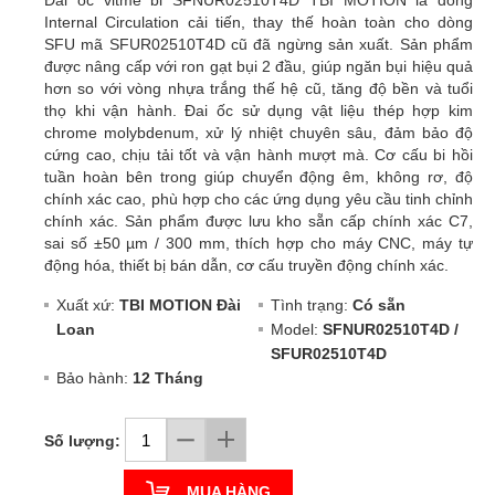
Internal Circulation cải tiến, thay thế hoàn toàn cho dòng
SFU mã SFUR02510T4D cũ đã ngừng sản xuất. Sản phẩm
được nâng cấp với ron gạt bụi 2 đầu, giúp ngăn bụi hiệu quả
hơn so với vòng nhựa trắng thế hệ cũ, tăng độ bền và tuổi
thọ khi vận hành. Đai ốc sử dụng vật liệu thép hợp kim
chrome molybdenum, xử lý nhiệt chuyên sâu, đảm bảo độ
cứng cao, chịu tải tốt và vận hành mượt mà. Cơ cấu bi hồi
tuần hoàn bên trong giúp chuyển động êm, không rơ, độ
chính xác cao, phù hợp cho các ứng dụng yêu cầu tinh chỉnh
chính xác. Sản phẩm được lưu kho sẵn cấp chính xác C7,
sai số ±50 µm / 300 mm, thích hợp cho máy CNC, máy tự
động hóa, thiết bị bán dẫn, cơ cấu truyền động chính xác.
Xuất xứ:
TBI MOTION Đài
Tình trạng:
Có sẵn
Loan
Model:
SFNUR02510T4D /
SFUR02510T4D
Bảo hành:
12 Tháng
Số lượng:
MUA HÀNG