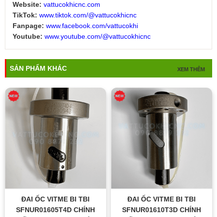
Website:
vattucokhicnc.com
TikTok:
www.tiktok.com/@vattucokhicnc
Fanpage:
www.facebook.com/vattucokhi
Youtube:
www.youtube.com/@vattucokhicnc
SẢN PHẨM KHÁC
XEM THÊM
ĐAI ỐC VITME BI TBI
ĐAI ỐC VITME BI TBI
SFNUR01605T4D CHÍNH
SFNUR01610T3D CHÍNH