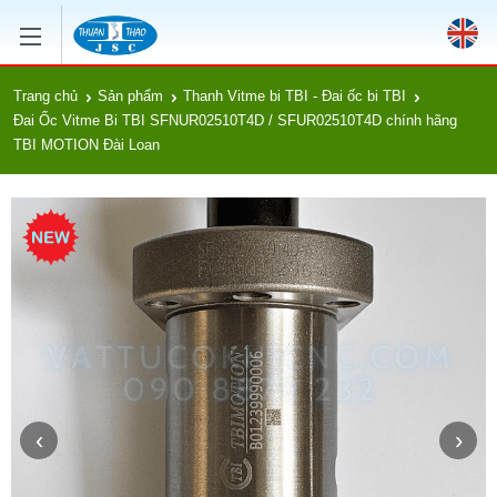
Trang chủ
Sản phẩm
Thanh Vitme bi TBI - Đai ốc bi TBI
Đai Ốc Vitme Bi TBI SFNUR02510T4D / SFUR02510T4D chính hãng
TBI MOTION Đài Loan
‹
›