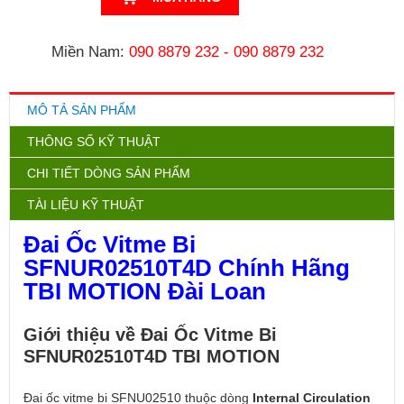
Miền Nam:
090 8879 232
-
090 8879 232
MÔ TẢ SẢN PHẨM
THÔNG SỐ KỸ THUẬT
CHI TIẾT DÒNG SẢN PHẨM
TÀI LIỆU KỸ THUẬT
Đai Ốc Vitme Bi
SFNUR02510T4D Chính Hãng
TBI MOTION Đài Loan
Giới thiệu về Đai Ốc Vitme Bi
SFNUR02510T4D TBI MOTION
Đai ốc vitme bi SFNU02510 thuộc dòng
Internal Circulation