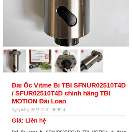
Đai Ốc Vitme Bi TBI SFNUR02510T4D
/ SFUR02510T4D chính hãng TBI
MOTION Đài Loan
Ngày đăng: 2026-01-21 15:15:14
Giá: Liên hệ
Đai ốc vitme bi SFNUR02510T4D TBI MOTION là dòng