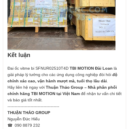
Kết luận
Đai ốc vitme bi SFNUR02510T4D
TBI MOTION Đài Loan
là
giải pháp lý tưởng cho các ứng dụng công nghiệp đòi hỏi
độ
chính xác cao, vận hành mượt mà, tuổi thọ lâu dài
.
Hãy liên hệ ngay với
Thuận Thảo Group – Nhà phân phối
chính hãng TBI MOTION tại Việt Nam
để nhận tư vấn chi tiết
và báo giá tốt nhất.
------------------------------------
THUẬN THẢO GROUP
Nguyễn Đức Hiếu
☎ 090 8879 232