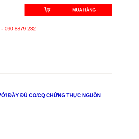
MUA HÀNG
-
090 8879 232
N VỚI ĐẦY ĐỦ CO/CQ CHỨNG THỰC NGUỒN