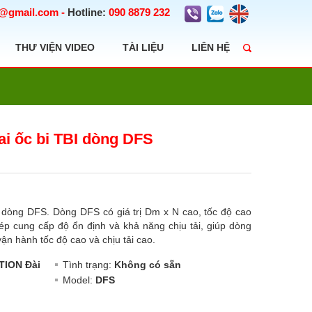
t@gmail.com
-
Hotline:
090 8879 232
THƯ VIỆN VIDEO
TÀI LIỆU
LIÊN HỆ
ai ốc bi TBI dòng DFS
I dòng DFS. Dòng DFS có giá trị Dm x N cao, tốc độ cao
kép cung cấp độ ổn định và khả năng chịu tải, giúp dòng
n hành tốc độ cao và chịu tải cao.
TION Đài
Tình trạng:
Không có sẵn
Model:
DFS