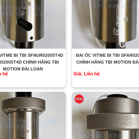
VITME BI TBI SFNUR02005T4D
ĐAI ỐC VITME BI TBI SFAR0
R02005T4D CHÍNH HÃNG TBI
CHÍNH HÃNG TBI MOTION ĐÀ
MOTION ĐÀI LOAN
n hệ
Giá: Liên hệ