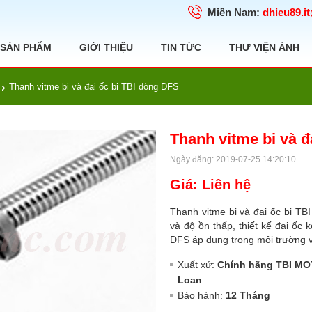
Miền Nam:
dhieu89.i
SẢN PHẨM
GIỚI THIỆU
TIN TỨC
THƯ VIỆN ẢNH
Thanh vitme bi và đai ốc bi TBI dòng DFS
Thanh vitme bi và đ
Ngày đăng: 2019-07-25 14:20:10
Giá: Liên hệ
Thanh vitme bi và đai ốc bi TB
và độ ồn thấp, thiết kế đai ốc 
DFS áp dụng trong môi trường vậ
Xuất xứ:
Chính hãng TBI MO
Loan
Bảo hành:
12 Tháng