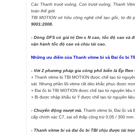
Các Thanh trượt vuông, Con trượt vuông, Thanh Vitme
toàn thế giới.
TBI MOTION sở hữu công nghệ chế tạo gốc, từ đó ph
9001:2008.
- Dòng DFS có giá trị Dm x N cao, tốc độ cao và 
vận hành tốc độ cao và chịu tải cao.
Những ưu điểm của Thanh vitme bi và Đai ốc bi TB
- Với 2 phương pháp gia công phổ biến là Ép Ren 
+ Thanh vitme bi TBI MOTION được chế tạo từ nguyên l
sát. Nhưng phần lõi vitme rất dẻo khắc phục được m
+ Đai ốc bi TBI MOTION được chế tạo từ nguyên liệu
+ Bi được nhập khẩu từ Ý
được chế tạo từ nguyên liệ
- Chuyển động mượt mà.
Thanh vitme bi, Đai ốc và B
cấp chính xác C7, sai số thấp cộng trừ 0,05 / 300 mm
- Thanh vitme bi và đai ốc bi TBI chịu được tải tr