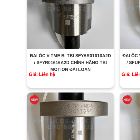
ĐAI ỐC VITME BI TBI SFYAR01616A2D
ĐAI ỐC 
/ SFYR01616A2D CHÍNH HÃNG TBI
/ SFU
MOTION ĐÀI LOAN
Giá: Liên hệ
Giá: Liê