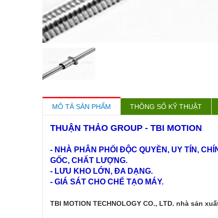
MÔ TẢ SẢN PHẨM
THÔNG SỐ KỸ THUẬT
THUẬN THẢO GROUP - TBI MOTION
- NHÀ PHÂN PHỐI ĐỘC QUYỀN, UY TÍN, C
GỐC, CHẤT LƯỢNG.
- LƯU KHO LỚN, ĐA DẠNG.
- GIÁ SÁT CHO CHẾ TẠO MÁY.
TBI MOTION TECHNOLOGY CO., LTD. nhà sản xuất 