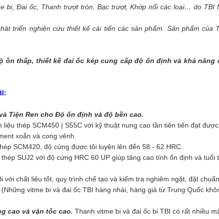
 bi, Đai ốc, Thanh trượt tròn, Bạc trượt, Khớp nối các loại… do TB
át triển nghiên cứu thiết kế cải tiến các sản phẩm. Sản phẩm củ
độ ồn thấp, thiết kế đai ốc kép cung cấp độ ổn định và khả năng
I:
và Tiện Ren cho Độ ổn định và độ bền cao.
iệu thép SCM450 | S55C với kỹ thuật nung cao tần tiên tiến đ
ạt được
oment xoắn và cong vênh.
 thép SCM420, độ cứng được tôi luyện lên đến 58 - 62 HRC.
u thép SUJ2
với độ cứng HRC 60 UP giúp tăng cao tính ổn định và tuổi 
i với chất liệu tốt, quy trình chế tạo và kiểm tra nghiêm ngặt, đặt ch
. (Những vitme bi và đai ốc TBI hàng nhái, hàng giả từ Trung Quốc kh
ọng cao và vận tốc cao.
Thanh vitme bi và đai ốc bi TBI có rất nhiề