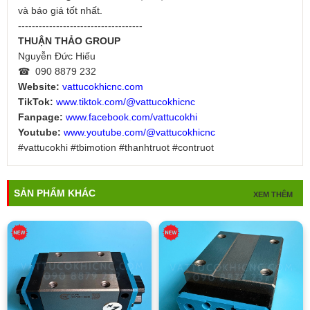
và báo giá tốt nhất.
------------------------------------
THUẬN THẢO GROUP
Nguyễn Đức Hiếu
☎ 090 8879 232
Website:
vattucokhicnc.com
TikTok:
www.tiktok.com/@vattucokhicnc
Fanpage:
www.facebook.com/vattucokhi
Youtube:
www.youtube.com/@vattucokhicnc
#vattucokhi #tbimotion #thanhtruot #contruot
SẢN PHẨM KHÁC
XEM THÊM