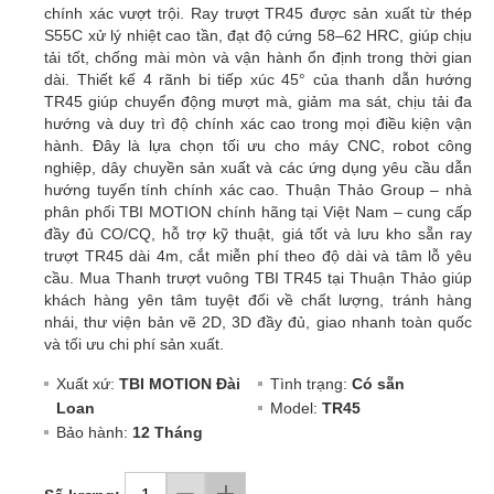
chính xác vượt trội. Ray trượt TR45 được sản xuất từ thép
S55C xử lý nhiệt cao tần, đạt độ cứng 58–62 HRC, giúp chịu
tải tốt, chống mài mòn và vận hành ổn định trong thời gian
dài. Thiết kế 4 rãnh bi tiếp xúc 45° của thanh dẫn hướng
TR45 giúp chuyển động mượt mà, giảm ma sát, chịu tải đa
hướng và duy trì độ chính xác cao trong mọi điều kiện vận
hành. Đây là lựa chọn tối ưu cho máy CNC, robot công
nghiệp, dây chuyền sản xuất và các ứng dụng yêu cầu dẫn
hướng tuyến tính chính xác cao. Thuận Thảo Group – nhà
phân phối TBI MOTION chính hãng tại Việt Nam – cung cấp
đầy đủ CO/CQ, hỗ trợ kỹ thuật, giá tốt và lưu kho sẵn ray
trượt TR45 dài 4m, cắt miễn phí theo độ dài và tâm lỗ yêu
cầu. Mua Thanh trượt vuông TBI TR45 tại Thuận Thảo giúp
khách hàng yên tâm tuyệt đối về chất lượng, tránh hàng
nhái, thư viện bản vẽ 2D, 3D đầy đủ, giao nhanh toàn quốc
và tối ưu chi phí sản xuất.
Xuất xứ:
TBI MOTION Đài
Tình trạng:
Có sẵn
Loan
Model:
TR45
Bảo hành:
12 Tháng