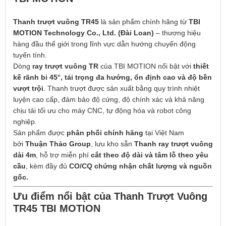
Thanh trượt vuông TR45
là sản phẩm chính hãng từ
TBI
MOTION Technology Co., Ltd. (Đài Loan)
– thương hiệu
hàng đầu thế giới trong lĩnh vực dẫn hướng chuyển động
tuyến tính.
Dòng
ray trượt vuông TR
của TBI MOTION nổi bật với
thiết
kế rãnh bi 45°, tải trọng đa hướng, ổn định cao và độ bền
vượt trội
. Thanh trượt được sản xuất bằng quy trình nhiệt
luyện cao cấp, đảm bảo độ cứng, độ chính xác và khả năng
chịu tải tối ưu cho máy CNC, tự động hóa và robot công
nghiệp.
Sản phẩm được
phân phối chính hãng
tại Việt Nam
bởi
Thuận Thảo Group
, lưu kho sẵn
Thanh
ray trượt vuông
dài 4m
, hỗ trợ miễn phí
cắt theo độ dài và tâm lỗ theo yêu
cầu
, kèm đầy đủ
CO/CQ
chứng nhận chất lượng và nguồn
gốc.
Ưu điểm nổi bật của Thanh Trượt Vuông
TR45 TBI MOTION