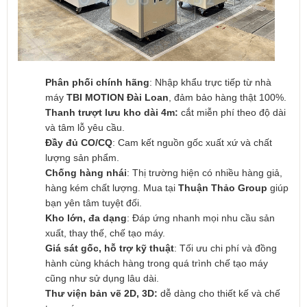
Phân phối chính hãng
: Nhập khẩu trực tiếp từ nhà
máy
TBI MOTION Đài Loan
, đảm bảo hàng thật 100%.
Thanh trượt lưu kho dài 4m:
cắt miễn phí theo độ dài
và tâm lỗ yêu cầu.
Đầy đủ CO/CQ
: Cam kết nguồn gốc xuất xứ và chất
lượng sản phẩm.
Chống hàng nhái
: Thị trường hiện có nhiều hàng giả,
hàng kém chất lượng. Mua tại
Thuận Thảo Group
giúp
bạn yên tâm tuyệt đối.
Kho lớn, đa dạng
: Đáp ứng nhanh mọi nhu cầu sản
xuất, thay thế, chế tạo máy.
Giá sát gốc, hỗ trợ kỹ thuật
: Tối ưu chi phí và đồng
hành cùng khách hàng trong quá trình chế tạo máy
cũng như sử dụng lâu dài.
Thư viện bản vẽ 2D, 3D:
dễ dàng cho thiết kế và chế