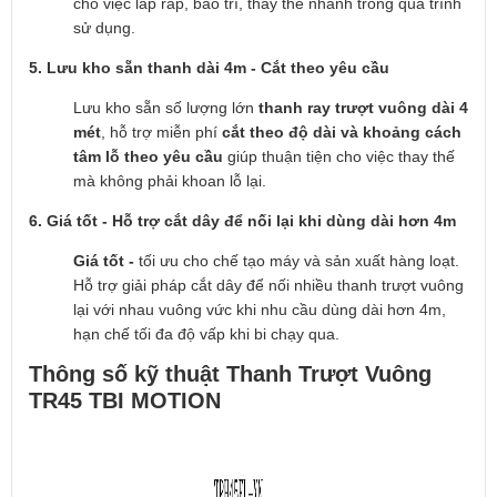
cho việc lắp ráp, bảo trì, thay thế nhanh trong quá trình
sử dụng.
5. Lưu kho sẵn thanh dài 4m - Cắt theo yêu cầu
Lưu kho sẵn số lượng lớn
thanh
ray trượt vuông dài 4
mét
, hỗ trợ miễn phí
cắt theo độ dài và khoảng cách
tâm lỗ theo yêu cầu
giúp thuận tiện cho việc thay thế
mà không phải khoan lỗ lại.
6. Giá tốt - Hỗ trợ cắt dây để nối lại khi dùng dài hơn 4m
Giá tốt -
tối ưu cho chế tạo máy và sản xuất hàng loạt.
Hỗ trợ giải pháp cắt dây để nối nhiều thanh trượt vuông
lại với nhau vuông vức khi nhu cầu dùng dài hơn 4m,
hạn chế tối đa độ vấp khi bi chạy qua.
Thông số kỹ thuật Thanh Trượt Vuông
TR45 TBI MOTION