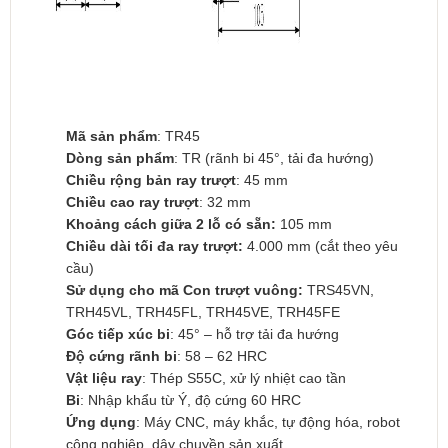
Mã sản phẩm
: TR45
Dòng sản phẩm
: TR (rãnh bi 45°, tải đa hướng)
Chiều rộng bản ray trượt
: 45 mm
Chiều cao ray trượt
: 32 mm
Khoảng cách giữa 2 lỗ có sẵn:
105 mm
Chiều dài tối đa ray trượt:
4.000 mm (cắt theo yêu
cầu)
Sử dụng cho mã Con trượt vuông:
TRS45VN,
TRH45VL, TRH45FL, TRH45VE, TRH45FE
Góc tiếp xúc bi
: 45° – hỗ trợ tải đa hướng
Độ cứng rãnh bi
: 58 – 62 HRC
Vật liệu ray
: Thép S55C, xử lý nhiệt cao tần
Bi
: Nhập khẩu từ Ý, độ cứng 60 HRC
Ứng dụng
: Máy CNC, máy khắc, tự động hóa, robot
công nghiệp, dây chuyền sản xuất…