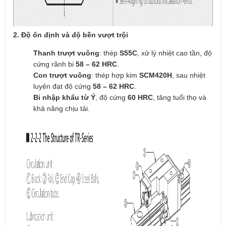
2. Độ ổn định và độ bền vượt trội
Thanh trượt vuông
: thép
S55C
, xử lý nhiệt cao tần, độ
cứng rãnh bi
58 – 62 HRC
.
Con trượt vuông
: thép hợp kim
SCM420H
, sau nhiệt
luyện đạt độ cứng
58 – 62 HRC
.
Bi nhập khẩu từ Ý
, độ cứng
60 HRC
, tăng tuổi thọ và
khả năng chịu tải.