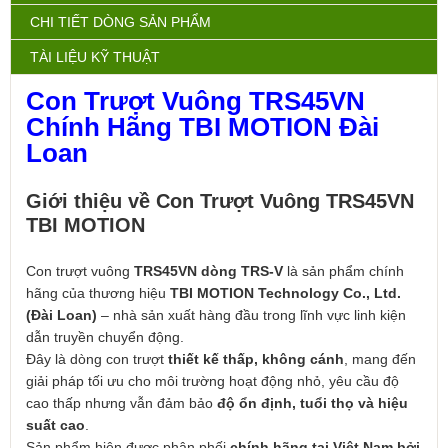
CHI TIẾT DÒNG SẢN PHẨM
TÀI LIỆU KỸ THUẬT
Con Trượt Vuông TRS45VN
Chính Hãng TBI MOTION Đài
Loan
Giới thiệu về Con Trượt Vuông TRS45VN
TBI MOTION
Con trượt vuông
TRS45VN dòng TRS-V
là sản phẩm chính
hãng của thương hiệu
TBI MOTION Technology Co., Ltd.
(Đài Loan)
– nhà sản xuất hàng đầu trong lĩnh vực linh kiện
dẫn truyền chuyển động.
Đây là dòng con trượt
thiết kế thấp, không cánh
, mang đến
giải pháp tối ưu cho môi trường hoạt động nhỏ, yêu cầu độ
cao thấp nhưng vẫn đảm bảo
độ ổn định, tuổi thọ và hiệu
suất cao
.
Sản phẩm hiện được phân phối
chính hãng tại Việt Nam bởi