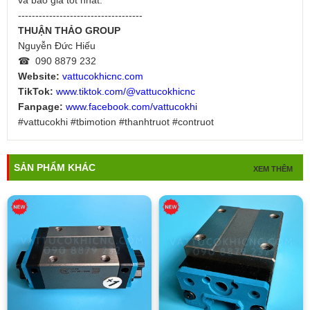
------------------------------------
THUẬN THẢO GROUP
Nguyễn Đức Hiếu
☎ 090 8879 232
Website:
vattucokhicnc.com
TikTok:
www.tiktok.com/@vattucokhicnc
Fanpage:
www.facebook.com/vattucokhi
#vattucokhi #tbimotion #thanhtruot #contruot
SẢN PHẨM KHÁC
XEM THÊM