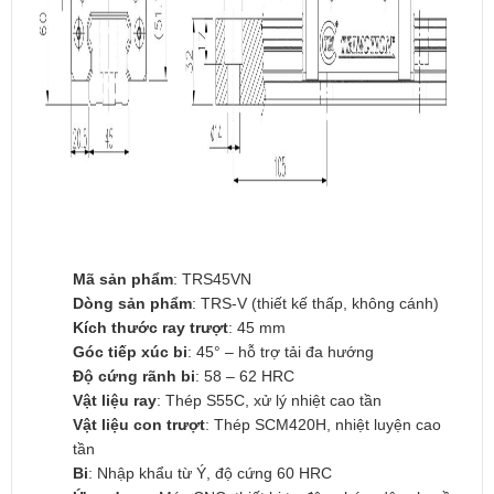
Mã sản phẩm
: TRS45VN
Dòng sản phẩm
: TRS-V (thiết kế thấp, không cánh)
Kích thước ray trượt
: 45 mm
Góc tiếp xúc bi
: 45° – hỗ trợ tải đa hướng
Độ cứng rãnh bi
: 58 – 62 HRC
Vật liệu ray
: Thép S55C, xử lý nhiệt cao tần
Vật liệu con trượt
: Thép SCM420H, nhiệt luyện cao
tần
Bi
: Nhập khẩu từ Ý, độ cứng 60 HRC