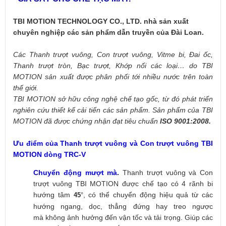
TBI MOTION TECHNOLOGY CO., LTD. nhà sản xuất
chuyên nghiệp các sản phẩm dẫn truyền của Đài Loan.
Các Thanh trượt vuông, Con trượt vuông, Vitme bi, Đai ốc,
Thanh trượt tròn, Bạc trượt, Khớp nối các loại… do TBI
MOTION sản xuất được phân phối tới nhiều nước trên toàn
thế giới.
TBI MOTION sở hữu công nghệ chế tạo gốc, từ đó phát triển
nghiên cứu thiết kế cải tiến các sản phẩm. Sản phẩm của TBI
MOTION đã được chứng nhận đạt tiêu chuẩn
ISO 9001:2008.
Ưu điểm của Thanh trượt vuông và Con trượt vuông TBI
MOTION dòng TRC-V
Chuyển động mượt mà.
Thanh trượt vuông và Con
trượt vuông TBI MOTION được chế tạo có 4 rãnh bi
hướng tâm
, có thể chuyển động hiệu quả từ các
45
°
hướng ngang, dọc, thẳng đứng hay treo ngược
mà không ảnh hưởng đến vận tốc và tải trọng. Giúp các