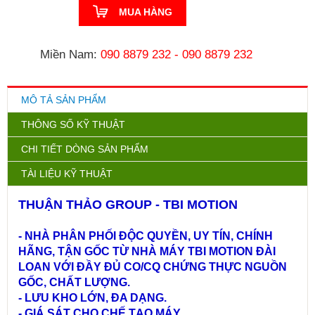
MUA HÀNG
Miền Nam:
090 8879 232
-
090 8879 232
MÔ TẢ SẢN PHẨM
THÔNG SỐ KỸ THUẬT
CHI TIẾT DÒNG SẢN PHẨM
TÀI LIỆU KỸ THUẬT
THUẬN THẢO GROUP - TBI MOTION
- NHÀ PHÂN PHỐI ĐỘC QUYỀN, UY TÍN, CHÍNH
HÃNG, TẬN GỐC TỪ NHÀ MÁY TBI MOTION ĐÀI
LOAN VỚI ĐẦY ĐỦ CO/CQ CHỨNG THỰC NGUỒN
GỐC, CHẤT LƯỢNG.
- LƯU KHO LỚN, ĐA DẠNG.
- GIÁ SÁT CHO CHẾ TẠO MÁY.