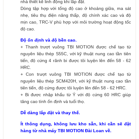
nhà thiết kế linh động khi lắp đặt.
Dòng tập hợp với tổng độ cao ở khoảng giữa, ma sát
nhẹ, tiêu thụ điện năng thấp, độ chính xác cao và độ
mịn cao, TRC-V phù hợp với môi trường hoạt động tốc
độ cao.
Độ ổn định và độ bền cao.
+ Thanh trượt vuông TBI MOTION được chế tạo từ
nguyên liệu thép S55C, với kỹ thuật nung cao tần tiên
tiến, độ cứng 4 rãnh bi được tôi luyện lên đến 58 - 62
HRC.
+ Con trượt vuông TBI MOTION được chế tạo từ
nguyên liệu thép SCM420H, với kỹ thuật nung cao tần
tiên tiến, độ cứng được tôi luyện lên đến 58 - 62 HRC.
+ Bi được nhập khẩu từ Ý với độ cứng 60 HRC giúp
tăng cao tính ổn định và tuổi thọ.
Dễ dàng lắp đặt và thay thế.
Ít thông dụng, không lưu kho sẵn, khi cần sẽ đặt
hàng từ nhà máy TBI MOTION Đài Loan về.