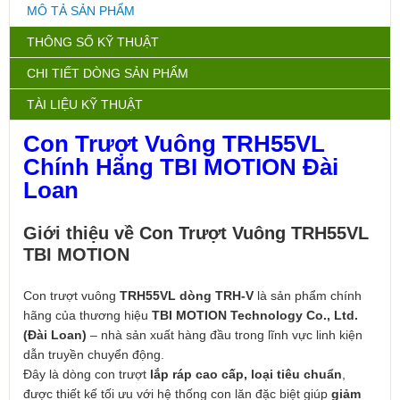
MÔ TẢ SẢN PHẨM
THÔNG SỐ KỸ THUẬT
CHI TIẾT DÒNG SẢN PHẨM
TÀI LIỆU KỸ THUẬT
Con Trượt Vuông TRH55VL
Chính Hãng TBI MOTION Đài
Loan
Giới thiệu về Con Trượt Vuông TRH55VL
TBI MOTION
Con trượt vuông
TRH55VL dòng TRH-V
là sản phẩm chính
hãng của thương hiệu
TBI MOTION Technology Co., Ltd.
(Đài Loan)
– nhà sản xuất hàng đầu trong lĩnh vực linh kiện
dẫn truyền chuyển động.
Đây là dòng con trượt
lắp ráp cao cấp, loại tiêu chuẩn
,
được thiết kế tối ưu với hệ thống con lăn đặc biệt giúp
giảm