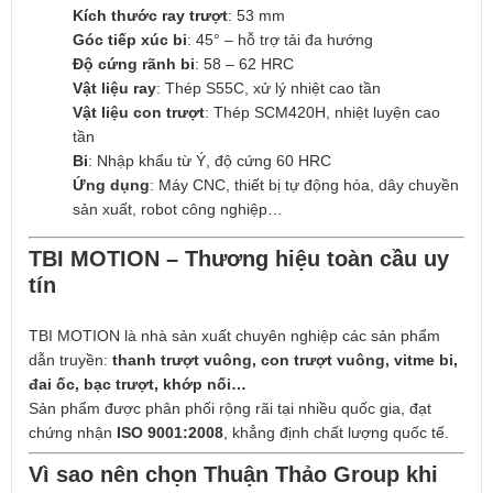
Kích thước ray trượt
: 53 mm
Góc tiếp xúc bi
: 45° – hỗ trợ tải đa hướng
Độ cứng rãnh bi
: 58 – 62 HRC
Vật liệu ray
: Thép S55C, xử lý nhiệt cao tần
Vật liệu con trượt
: Thép SCM420H, nhiệt luyện cao
tần
Bi
: Nhập khẩu từ Ý, độ cứng 60 HRC
Ứng dụng
: Máy CNC, thiết bị tự động hóa, dây chuyền
sản xuất, robot công nghiệp…
TBI MOTION – Thương hiệu toàn cầu uy
tín
TBI MOTION là nhà sản xuất chuyên nghiệp các sản phẩm
dẫn truyền:
thanh trượt vuông, con trượt vuông, vitme bi,
đai ốc, bạc trượt, khớp nối…
Sản phẩm được phân phối rộng rãi tại nhiều quốc gia, đạt
chứng nhận
ISO 9001:2008
, khẳng định chất lượng quốc tế.
Vì sao nên chọn Thuận Thảo Group khi