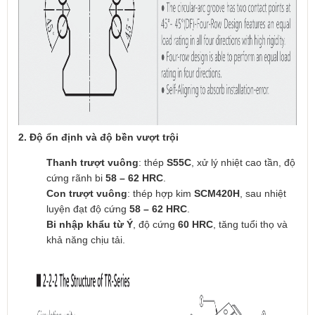
2. Độ ổn định và độ bền vượt trội
Thanh trượt vuông
: thép
S55C
, xử lý nhiệt cao tần, độ
cứng rãnh bi
58 – 62 HRC
.
Con trượt vuông
: thép hợp kim
SCM420H
, sau nhiệt
luyện đạt độ cứng
58 – 62 HRC
.
Bi nhập khẩu từ Ý
, độ cứng
60 HRC
, tăng tuổi thọ và
khả năng chịu tải.