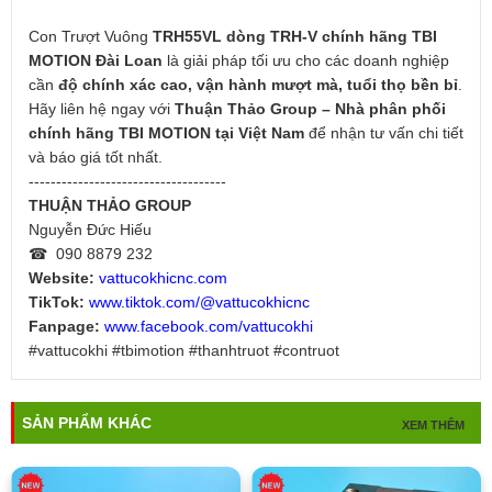
Con Trượt Vuông
TRH55VL dòng TRH-V chính hãng TBI
MOTION Đài Loan
là giải pháp tối ưu cho các doanh nghiệp
cần
độ chính xác cao, vận hành mượt mà, tuổi thọ bền bỉ
.
Hãy liên hệ ngay với
Thuận Thảo Group – Nhà phân phối
chính hãng TBI MOTION tại Việt Nam
để nhận tư vấn chi tiết
và báo giá tốt nhất.
------------------------------------
THUẬN THẢO GROUP
Nguyễn Đức Hiếu
☎ 090 8879 232
Website:
vattucokhicnc.com
TikTok:
www.tiktok.com/@vattucokhicnc
Fanpage:
www.facebook.com/vattucokhi
#vattucokhi #tbimotion #thanhtruot #contruot
SẢN PHẨM KHÁC
XEM THÊM