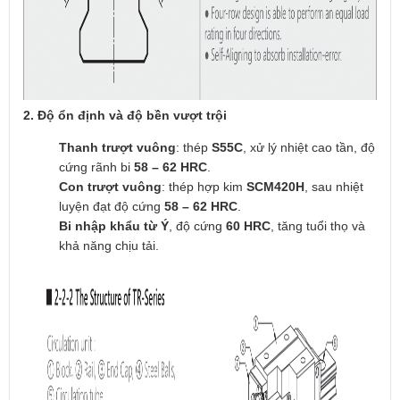
2. Độ ổn định và độ bền vượt trội
Thanh trượt vuông
: thép
S55C
, xử lý nhiệt cao tần, độ
cứng rãnh bi
58 – 62 HRC
.
Con trượt vuông
: thép hợp kim
SCM420H
, sau nhiệt
luyện đạt độ cứng
58 – 62 HRC
.
Bi nhập khẩu từ Ý
, độ cứng
60 HRC
, tăng tuổi thọ và
khả năng chịu tải.