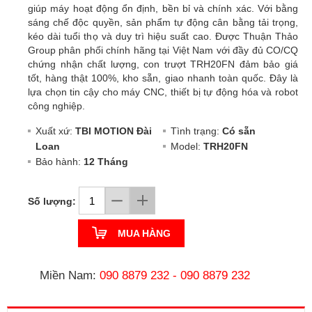
giúp máy hoạt động ổn định, bền bỉ và chính xác. Với bằng
sáng chế độc quyền, sản phẩm tự động cân bằng tải trọng,
kéo dài tuổi thọ và duy trì hiệu suất cao. Được Thuận Thảo
Group phân phối chính hãng tại Việt Nam với đầy đủ CO/CQ
chứng nhận chất lượng, con trượt TRH20FN đảm bảo giá
tốt, hàng thật 100%, kho sẵn, giao nhanh toàn quốc. Đây là
lựa chọn tin cậy cho máy CNC, thiết bị tự động hóa và robot
công nghiệp.
Xuất xứ:
TBI MOTION Đài
Tình trạng:
Có sẵn
Loan
Model:
TRH20FN
Bảo hành:
12 Tháng
Số lượng:
MUA HÀNG
Miền Nam:
090 8879 232
-
090 8879 232