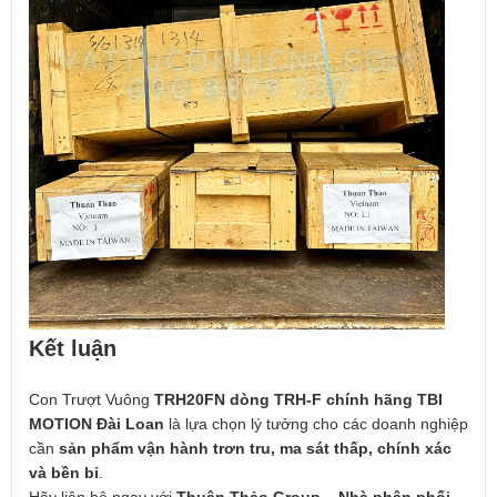
Kết luận
Con Trượt Vuông
TRH20FN dòng TRH-F chính hãng TBI
MOTION Đài Loan
là lựa chọn lý tưởng cho các doanh nghiệp
cần
sản phẩm vận hành trơn tru, ma sát thấp, chính xác
và bền bỉ
.
Hãy liên hệ ngay với
Thuận Thảo Group – Nhà phân phối