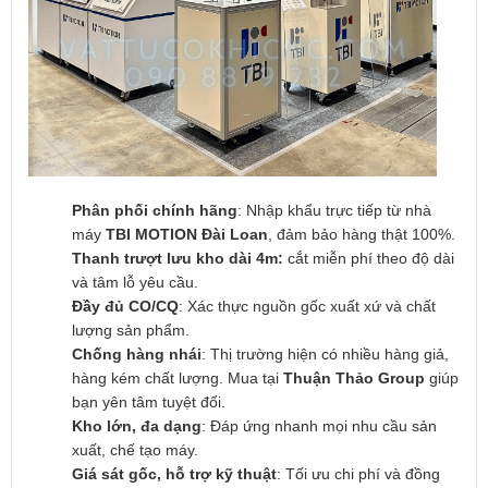
Phân phối chính hãng
: Nhập khẩu trực tiếp từ nhà
máy
TBI MOTION Đài Loan
, đảm bảo hàng thật 100%.
Thanh trượt lưu kho dài 4m:
cắt miễn phí theo độ dài
và tâm lỗ yêu cầu.
Đầy đủ CO/CQ
: Xác thực nguồn gốc xuất xứ và chất
lượng sản phẩm.
Chống hàng nhái
: Thị trường hiện có nhiều hàng giả,
hàng kém chất lượng. Mua tại
Thuận Thảo Group
giúp
bạn yên tâm tuyệt đối.
Kho lớn, đa dạng
: Đáp ứng nhanh mọi nhu cầu sản
xuất, chế tạo máy.
Giá sát gốc, hỗ trợ kỹ thuật
: Tối ưu chi phí và đồng