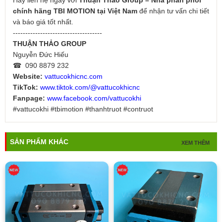
chính hãng TBI MOTION tại Việt Nam
để nhận tư vấn chi tiết
và báo giá tốt nhất.
------------------------------------
THUẬN THẢO GROUP
Nguyễn Đức Hiếu
☎ 090 8879 232
Website:
vattucokhicnc.com
TikTok:
www.tiktok.com/@vattucokhicnc
Fanpage:
www.facebook.com/vattucokhi
#vattucokhi #tbimotion #thanhtruot #contruot
SẢN PHẨM KHÁC
XEM THÊM