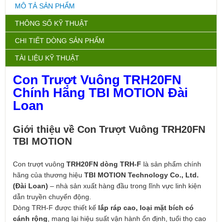
MÔ TẢ SẢN PHẨM
THÔNG SỐ KỸ THUẬT
CHI TIẾT DÒNG SẢN PHẨM
TÀI LIỆU KỸ THUẬT
Con Trượt Vuông TRH20FN
Chính Hãng TBI MOTION Đài
Loan
Giới thiệu về Con Trượt Vuông TRH20FN
TBI MOTION
Con trượt vuông
TRH20FN dòng TRH-F
là sản phẩm chính
hãng của thương hiệu
TBI MOTION Technology Co., Ltd.
(Đài Loan)
– nhà sản xuất hàng đầu trong lĩnh vực linh kiện
dẫn truyền chuyển động.
Dòng TRH-F được thiết kế
lắp ráp cao, loại mặt bích có
cánh rộng
, mang lại hiệu suất vận hành ổn định, tuổi thọ cao