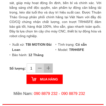
sát, giúp máy hoạt động ổn định, bền bỉ và chính xác. Với
bằng sáng chế độc quyền, sản phẩm tự động cân bằng tải
trọng, kéo dài tuổi thọ và duy trì hiệu suất cao. Được Thuận
Thảo Group phân phối chính hãng tại Việt Nam với đầy đủ
CO/CQ chứng nhận chất lượng, con trượt TRH45FE đảm
bảo giá tốt, hàng thật 100%, kho sẵn, giao nhanh toàn quốc.
Đây là lựa chọn tin cậy cho máy CNC, thiết bị tự động hóa và
robot công nghiệp.
Xuất xứ:
TBI MOTION Đài
Tình trạng:
Có sẵn
Loan
Model:
TRH45FE
Bảo hành:
12 Tháng
Số lượng:
MUA HÀNG
Miền Nam:
090 8879 232
-
090 8879 232