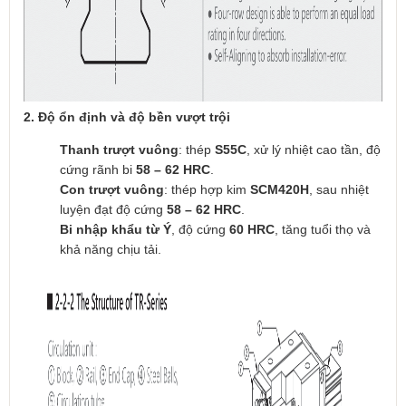
2. Độ ổn định và độ bền vượt trội
Thanh trượt vuông
: thép
S55C
, xử lý nhiệt cao tần, độ
cứng rãnh bi
58 – 62 HRC
.
Con trượt vuông
: thép hợp kim
SCM420H
, sau nhiệt
luyện đạt độ cứng
58 – 62 HRC
.
Bi nhập khẩu từ Ý
, độ cứng
60 HRC
, tăng tuổi thọ và
khả năng chịu tải.