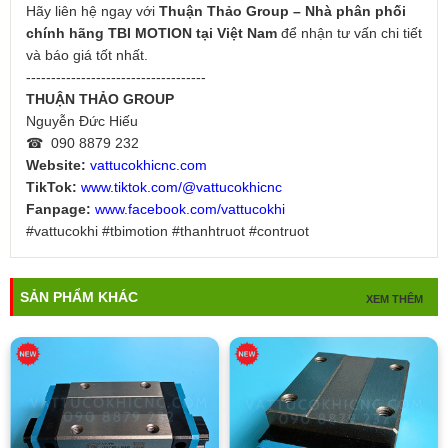
Hãy liên hệ ngay với
Thuận Thảo Group – Nhà phân phối
chính hãng TBI MOTION tại Việt Nam
để nhận tư vấn chi tiết
và báo giá tốt nhất.
------------------------------------
THUẬN THẢO GROUP
Nguyễn Đức Hiếu
☎ 090 8879 232
Website:
vattucokhicnc.com
TikTok:
www.tiktok.com/@vattucokhicnc
Fanpage:
www.facebook.com/vattucokhi
#vattucokhi #tbimotion #thanhtruot #contruot
SẢN PHẨM KHÁC
XEM THÊM