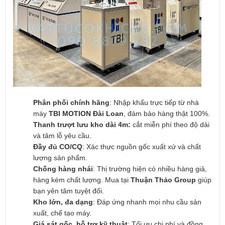
Phân phối chính hãng
: Nhập khẩu trực tiếp từ nhà
máy
TBI MOTION Đài Loan
, đảm bảo hàng thật 100%.
Thanh trượt lưu kho dài 4m:
cắt miễn phí theo độ dài
và tâm lỗ yêu cầu.
Đầy đủ CO/CQ
: Xác thực nguồn gốc xuất xứ và chất
lượng sản phẩm.
Chống hàng nhái
: Thị trường hiện có nhiều hàng giả,
hàng kém chất lượng. Mua tại
Thuận Thảo Group
giúp
bạn yên tâm tuyệt đối.
Kho lớn, đa dạng
: Đáp ứng nhanh mọi nhu cầu sản
xuất, chế tạo máy.
Giá sát gốc, hỗ trợ kỹ thuật
: Tối ưu chi phí và đồng