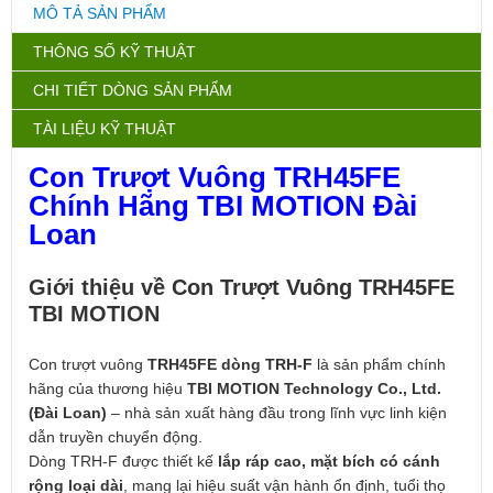
MÔ TẢ SẢN PHẨM
THÔNG SỐ KỸ THUẬT
CHI TIẾT DÒNG SẢN PHẨM
TÀI LIỆU KỸ THUẬT
Con Trượt Vuông TRH45FE
Chính Hãng TBI MOTION Đài
Loan
Giới thiệu về Con Trượt Vuông TRH45FE
TBI MOTION
Con trượt vuông
TRH45FE dòng TRH-F
là sản phẩm chính
hãng của thương hiệu
TBI MOTION Technology Co., Ltd.
(Đài Loan)
– nhà sản xuất hàng đầu trong lĩnh vực linh kiện
dẫn truyền chuyển động.
Dòng TRH-F được thiết kế
lắp ráp cao, mặt bích có cánh
rộng loại dài
, mang lại hiệu suất vận hành ổn định, tuổi thọ