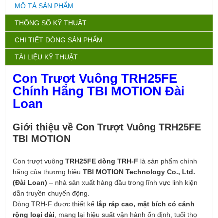
MÔ TẢ SẢN PHẨM
THÔNG SỐ KỸ THUẬT
CHI TIẾT DÒNG SẢN PHẨM
TÀI LIỆU KỸ THUẬT
Con Trượt Vuông TRH25FE
Chính Hãng TBI MOTION Đài
Loan
Giới thiệu về Con Trượt Vuông TRH25FE
TBI MOTION
Con trượt vuông
TRH25FE dòng TRH-F
là sản phẩm chính
hãng của thương hiệu
TBI MOTION Technology Co., Ltd.
(Đài Loan)
– nhà sản xuất hàng đầu trong lĩnh vực linh kiện
dẫn truyền chuyển động.
Dòng TRH-F được thiết kế
lắp ráp cao, mặt bích có cánh
rộng loại dài
, mang lại hiệu suất vận hành ổn định, tuổi thọ