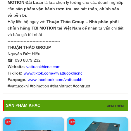
MOTION Đài Loan
là lựa chọn lý tưởng cho các doanh nghiệp
cần
sản phẩm vận hành trơn tru, ma sát thấp, chính xác
và bền bỉ
.
Hãy liên hệ ngay với
Thuận Thảo Group – Nhà phân phối
chính hãng TBI MOTION tại Việt Nam
để nhận tư vấn chi tiết
và báo giá tốt nhất.
------------------------------------
THUẬN THẢO GROUP
Nguyễn Đức Hiếu
☎ 090 8879 232
Website:
vattucokhicnc.com
TikTok:
www.tiktok.com/@vattucokhicnc
Fanpage:
www.facebook.com/vattucokhi
#vattucokhi #tbimotion #thanhtruot #contruot
SẢN PHẨM KHÁC
XEM THÊM