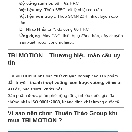
Độ cứng rãnh bi
: 58 – 62 HRC
Vật liệu ray
: Thép S55C, xử lý nhiệt cao tần
Vật liệu con trượt
: Thép SCM420H, nhiệt luyện cao
tần
Bi
: Nhập khẩu từ Ý, độ cứng 60 HRC
Ứng dụng
: Máy CNC, thiết bị tự động hóa, dây chuyền
sản xuất, robot công nghiệp…
TBI MOTION – Thương hiệu toàn cầu uy
tín
TBI MOTION là nhà sản xuất chuyên nghiệp các sản phẩm
dẫn truyền:
thanh trượt vuông, con trượt vuông, vitme bi,
đai ốc, bạc trượt, khớp nối…
Sản phẩm được phân phối rộng rãi tại nhiều quốc gia, đạt
chứng nhận
ISO 9001:2008
, khẳng định chất lượng quốc tế.
Vì sao nên chọn Thuận Thảo Group khi
mua TBI MOTION ?