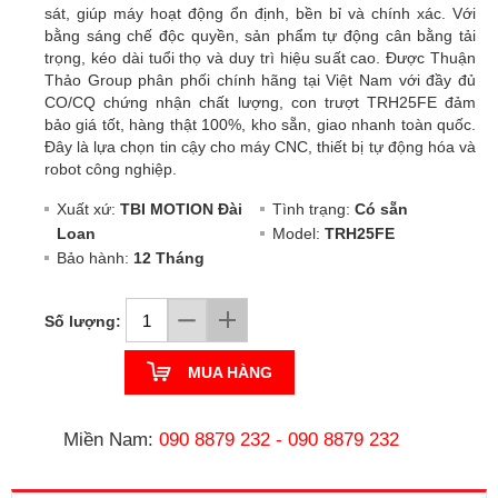
sát, giúp máy hoạt động ổn định, bền bỉ và chính xác. Với
bằng sáng chế độc quyền, sản phẩm tự động cân bằng tải
trọng, kéo dài tuổi thọ và duy trì hiệu suất cao. Được Thuận
Thảo Group phân phối chính hãng tại Việt Nam với đầy đủ
CO/CQ chứng nhận chất lượng, con trượt TRH25FE đảm
bảo giá tốt, hàng thật 100%, kho sẵn, giao nhanh toàn quốc.
Đây là lựa chọn tin cậy cho máy CNC, thiết bị tự động hóa và
robot công nghiệp.
Xuất xứ:
TBI MOTION Đài
Tình trạng:
Có sẵn
Loan
Model:
TRH25FE
Bảo hành:
12 Tháng
Số lượng:
MUA HÀNG
Miền Nam:
090 8879 232
-
090 8879 232