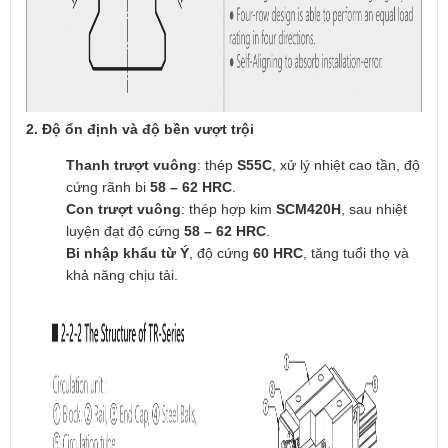
2. Độ ổn định và độ bền vượt trội
Thanh trượt vuông
: thép
S55C
, xử lý nhiệt cao tần, độ
cứng rãnh bi
58 – 62 HRC
.
Con trượt vuông
: thép hợp kim
SCM420H
, sau nhiệt
luyện đạt độ cứng
58 – 62 HRC
.
Bi nhập khẩu từ Ý
, độ cứng
60 HRC
, tăng tuổi thọ và
khả năng chịu tải.