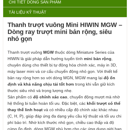
CHI TIẾT DÒNG SẢN PHẨM
TÀI LIỆU KỸ THUẬT
Thanh trượt vuông Mini HIWIN MGW –
Dòng ray trượt mini bản rộng, siêu
nhỏ gọn
Thanh trượt vuông
MGW
thuộc dòng Miniature Series của
HIWIN
là giải pháp dẫn hướng tuyến tính
mini bản rộng
,
chuyên dùng cho thiết bị tự động hóa chính xác, máy in 3D,
máy laser mini và cơ cấu chuyển động nhỏ gọn. Với thiết kế
bản ray rộng hơn so với dòng MGN, MGW mang lại
độ ổn
định và khả năng chịu tải tốt hơn
trong khi vẫn giữ kích
thước siêu nhỏ và trọng lượng nhẹ.
Sản phẩm có
độ chính xác cao
, chuyển động mượt mà nhờ
hệ thống bi tuần hoàn tối ưu. Đặc biệt, các
khối trượt có thể
thay thế linh hoạt
và có nhiều cấp độ chính xác khác nhau
(C, H, P), giúp đáp ứng đa dạng yêu cầu kỹ thuật và tối ưu chi
phí bảo trì. Nhờ kích thước nhỏ gọn, chiều cao thấp và độ
cứng ổn định, dòng MGW phù hợp cho các ứng dụng giới hạn