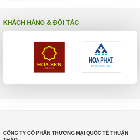
KHÁCH HÀNG & ĐỐI TÁC
CÔNG TY CỔ PHẦN THƯƠNG MẠI QUỐC TẾ THUẬN
THẢO