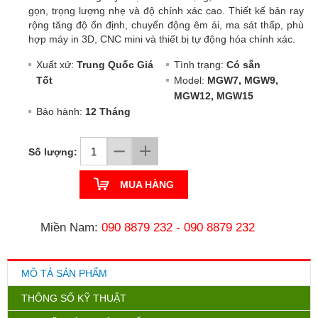
gọn, trọng lượng nhẹ và độ chính xác cao. Thiết kế bản ray
rộng tăng độ ổn định, chuyển động êm ái, ma sát thấp, phù
hợp máy in 3D, CNC mini và thiết bị tự động hóa chính xác.
Xuất xứ:
Trung Quốc Giá
Tình trạng:
Có sẵn
Tốt
Model:
MGW7, MGW9,
MGW12, MGW15
Bảo hành:
12 Tháng
Số lượng:
MUA HÀNG
Miền Nam:
090 8879 232
-
090 8879 232
MÔ TẢ SẢN PHẨM
THÔNG SỐ KỸ THUẬT