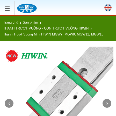
Trang chủ
Sản phẩm
THANH TRƯỢT VUÔNG - CON TRƯỢT VUÔNG HIWIN
Thanh Trượt Vuông Mini HIWIN MGW7, MGW9, MGW12, MGW15
‹
›