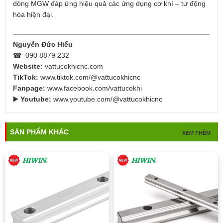
dòng MGW đáp ứng hiệu quả các ứng dụng cơ khí – tự động
hóa hiện đại.
Nguyễn Đức Hiếu
☎ 090 8879 232
Website:
vattucokhicnc.com
TikTok:
www.tiktok.com/@vattucokhicnc
Fanpage:
www.facebook.com/vattucokhi
▶️
Youtube:
www.youtube.com/@vattucokhicnc
SẢN PHẨM KHÁC
XEM THÊM