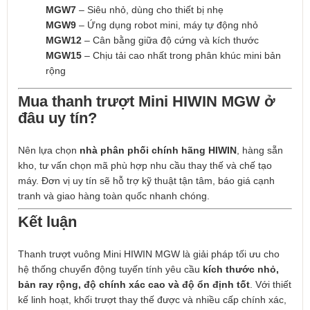
MGW7
– Siêu nhỏ, dùng cho thiết bị nhẹ
MGW9
– Ứng dụng robot mini, máy tự động nhỏ
MGW12
– Cân bằng giữa độ cứng và kích thước
MGW15
– Chịu tải cao nhất trong phân khúc mini bản
rộng
Mua thanh trượt Mini HIWIN MGW ở
đâu uy tín?
Nên lựa chọn
nhà phân phối chính hãng HIWIN
, hàng sẵn
kho, tư vấn chọn mã phù hợp nhu cầu thay thế và chế tạo
máy. Đơn vị uy tín sẽ hỗ trợ kỹ thuật tận tâm, báo giá cạnh
tranh và giao hàng toàn quốc nhanh chóng.
Kết luận
Thanh trượt vuông Mini HIWIN MGW là giải pháp tối ưu cho
hệ thống chuyển động tuyến tính yêu cầu
kích thước nhỏ,
bản ray rộng, độ chính xác cao và độ ổn định tốt
. Với thiết
kế linh hoạt, khối trượt thay thế được và nhiều cấp chính xác,