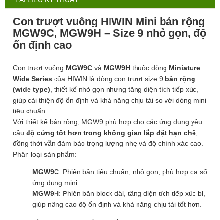
Con trượt vuông HIWIN Mini bản rộng
MGW9C, MGW9H – Size 9 nhỏ gọn, độ
ổn định cao
Con trượt vuông
MGW9C
và
MGW9H
thuộc dòng
Miniature
Wide Series
của
HIWIN
là dòng con trượt size 9
bản rộng
(wide type)
, thiết kế nhỏ gọn nhưng tăng diện tích tiếp xúc,
giúp cải thiện độ ổn định và khả năng chịu tải so với dòng mini
tiêu chuẩn.
Với thiết kế bản rộng, MGW9 phù hợp cho các ứng dụng yêu
cầu
độ cứng tốt hơn trong không gian lắp đặt hạn chế
,
đồng thời vẫn đảm bảo trọng lượng nhẹ và độ chính xác cao.
Phân loại sản phẩm:
MGW9C
: Phiên bản tiêu chuẩn, nhỏ gọn, phù hợp đa số
ứng dụng mini.
MGW9H
: Phiên bản block dài, tăng diện tích tiếp xúc bi,
giúp nâng cao độ ổn định và khả năng chịu tải tốt hơn.