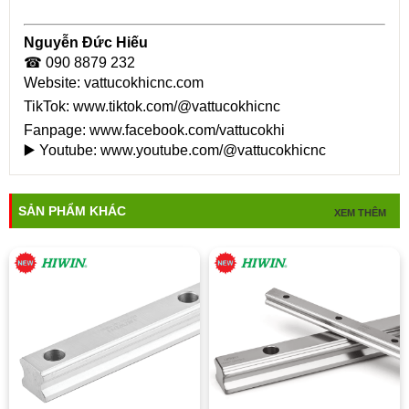
Nguyễn Đức Hiếu
☎ 090 8879 232
Website:
vattucokhicnc.com
TikTok:
www.tiktok.com/@vattucokhicnc
Fanpage:
www.facebook.com/vattucokhi
▶️ Youtube:
www.youtube.com/@vattucokhicnc
SẢN PHẨM KHÁC
XEM THÊM