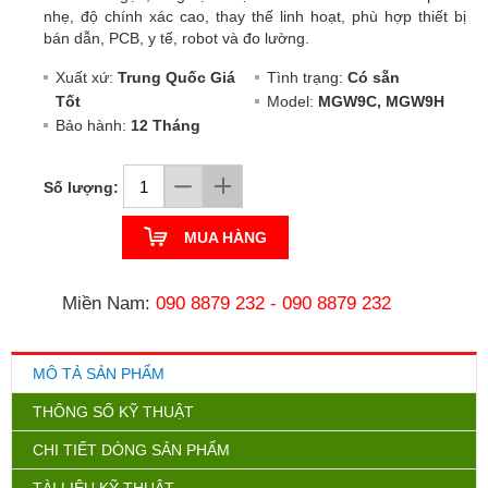
nhẹ, độ chính xác cao, thay thế linh hoạt, phù hợp thiết bị
bán dẫn, PCB, y tế, robot và đo lường.
Xuất xứ:
Trung Quốc Giá
Tình trạng:
Có sẵn
Tốt
Model:
MGW9C, MGW9H
Bảo hành:
12 Tháng
Số lượng:
MUA HÀNG
Miền Nam:
090 8879 232
-
090 8879 232
MÔ TẢ SẢN PHẨM
THÔNG SỐ KỸ THUẬT
CHI TIẾT DÒNG SẢN PHẨM
TÀI LIỆU KỸ THUẬT