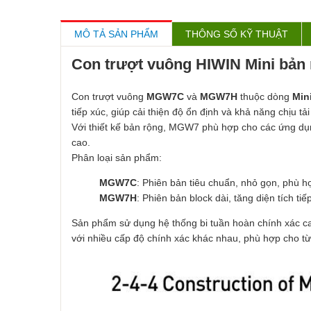
MÔ TẢ SẢN PHẨM
THÔNG SỐ KỸ THUẬT
Con trượt vuông HIWIN Mini bản
Con trượt vuông
MGW7C
và
MGW7H
thuộc dòng
Min
tiếp xúc, giúp cải thiện độ ổn định và khả năng chịu tả
Với thiết kế bản rộng, MGW7 phù hợp cho các ứng d
cao.
Phân loại sản phẩm:
MGW7C
: Phiên bản tiêu chuẩn, nhỏ gọn, phù h
MGW7H
: Phiên bản block dài, tăng diện tích ti
Sản phẩm sử dụng hệ thống bi tuần hoàn chính xác c
với nhiều cấp độ chính xác khác nhau, phù hợp cho từ