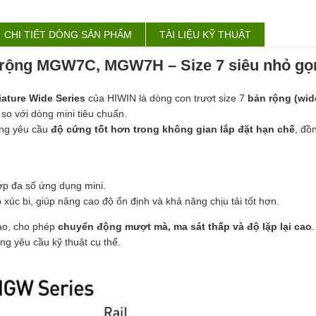
CHI TIẾT DÒNG SẢN PHẨM
TÀI LIỆU KỸ THUẬT
 rộng MGW7C, MGW7H – Size 7 siêu nhỏ gọn
iature Wide Series
của
HIWIN
là dòng con trượt size 7
bản rộng (wid
i so với dòng mini tiêu chuẩn.
ụng yêu cầu
độ cứng tốt hơn trong không gian lắp đặt hạn chế
, đồ
ợp đa số ứng dụng mini.
ếp xúc bi, giúp nâng cao độ ổn định và khả năng chịu tải tốt hơn.
ao, cho phép
chuyển động mượt mà, ma sát thấp và độ lặp lại cao
ng yêu cầu kỹ thuật cụ thể.