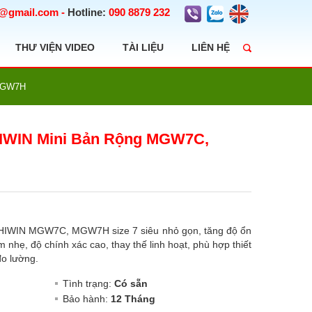
t@gmail.com
-
Hotline:
090 8879 232
THƯ VIỆN VIDEO
TÀI LIỆU
LIÊN HỆ
 MGW7H
IWIN Mini Bản Rộng MGW7C,
g HIWIN MGW7C, MGW7H size 7 siêu nhỏ gọn, tăng độ ổn
 nhẹ, độ chính xác cao, thay thế linh hoạt, phù hợp thiết
đo lường.
Tình trạng:
Có sẵn
Bảo hành:
12 Tháng