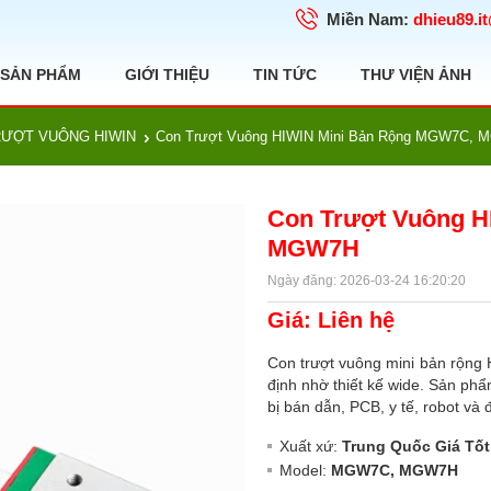
Miền Nam:
dhieu89.i
SẢN PHẨM
GIỚI THIỆU
TIN TỨC
THƯ VIỆN ẢNH
RƯỢT VUÔNG HIWIN
Con Trượt Vuông HIWIN Mini Bản Rộng MGW7C,
Con Trượt Vuông H
MGW7H
Ngày đăng: 2026-03-24 16:20:20
Giá: Liên hệ
Con trượt vuông mini bản rộn
định nhờ thiết kế wide. Sản phẩm
bị bán dẫn, PCB, y tế, robot và 
Xuất xứ:
Trung Quốc Giá Tốt
Model:
MGW7C, MGW7H