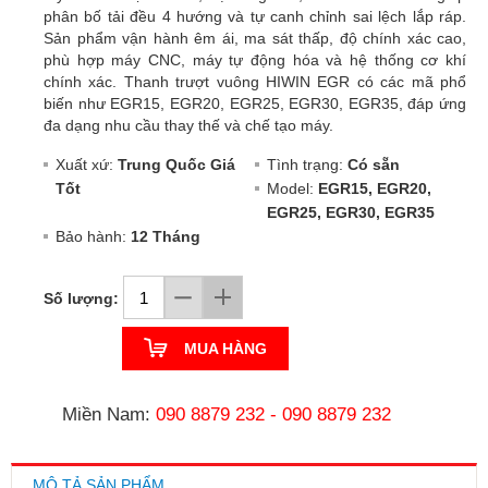
phân bố tải đều 4 hướng và tự canh chỉnh sai lệch lắp ráp.
Sản phẩm vận hành êm ái, ma sát thấp, độ chính xác cao,
phù hợp máy CNC, máy tự động hóa và hệ thống cơ khí
chính xác. Thanh trượt vuông HIWIN EGR có các mã phổ
biến như EGR15, EGR20, EGR25, EGR30, EGR35, đáp ứng
đa dạng nhu cầu thay thế và chế tạo máy.
Xuất xứ:
Trung Quốc Giá
Tình trạng:
Có sẵn
Tốt
Model:
EGR15, EGR20,
EGR25, EGR30, EGR35
Bảo hành:
12 Tháng
Số lượng:
MUA HÀNG
Miền Nam:
090 8879 232
-
090 8879 232
MÔ TẢ SẢN PHẨM