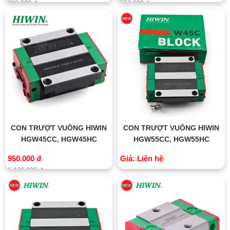
380.000 đ
550.000 đ
CON TRƯỢT VUÔNG HIWIN
CON TRƯỢT VUÔNG HIWIN
HGW45CC, HGW45HC
HGW55CC, HGW55HC
950.000 đ
Giá: Liên hệ
1.100.000 đ