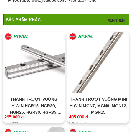
▶️
Youtube:
www.youtube.com/@vattucokhicnc
SẢN PHẨM KHÁC
XEM THÊM
THANH TRƯỢT VUÔNG
THANH TRƯỢT VUÔNG MINI
HIWIN HGR15, HGR20,
HIWIN MGN7, MGN9, MGN12,
HGR25, HGR30, HGR35,
MGN15
295.000 đ
495.000 đ
HGR45, HGR55, HGR65
350.000 đ
575.000 đ