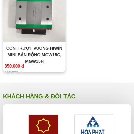
CON TRƯỢT VUÔNG HIWIN
MINI BẢN RỘNG MGW15C,
MGW15H
350.000 đ
390.000 đ
KHÁCH HÀNG & ĐỐI TÁC