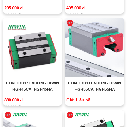
295.000 đ
495.000 đ
320.000 đ
550.000 đ
CON TRƯỢT VUÔNG HIWIN
CON TRƯỢT VUÔNG HIWIN
HGH45CA, HGH45HA
HGH55CA, HGH55HA
880.000 đ
Giá: Liên hệ
980.000 đ