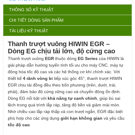
THÔNG SỐ KỸ THUẬT
CHI TIẾT DÒNG SẢN PHẨM
TÀI LIỆU KỸ THUẬT
Thanh trượt vuông HIWIN EGR –
Dòng EG chịu tải lớn, độ cứng cao
Thanh trượt vuông
EGR
thuộc dòng
EG Series
của
HIWIN
là
giải pháp dẫn hướng tuyến tính tối ưu cho máy CNC, máy tự
động hóa tốc độ cao và các hệ thống cơ khí chính xác. Với
thiết kế
4 rãnh vòng bi
tiếp xúc góc 45°, thanh trượt HIWIN
EGR chịu tải đồng đều theo bốn phương (trên, dưới, trái,
phải), đảm bảo độ cứng vững cao và chuyển động ổn định.
Dòng EG nổi bật với
khả năng tự canh chỉnh
, giúp bù sai
lệch trong quá trình lắp ráp, tăng độ bền và giảm mài mòn.
Nhờ chiều cao lắp ráp thấp và con trượt ngắn, EGR đặc biệt
phù hợp cho các ứng dụng
giới hạn không gian
và yêu cầu
tốc độ cao
.