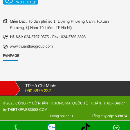
Miền Bắc: Tổ dân phố số 1, Đường Phương Canh, P.Xuân
Phương, Q.Nam Từ Liêm, TP.Hà Nội
Hà Nội:
024-3797 0575 - Fax: 024-3786 8893
www.thuanthaogroup.com
FANPAGE
TP.Hồ Chí Minh:
090 8879 232
© 2025 CÔNG TY CỔ PHẦN THƯƠNG MẠI QUỐC TẾ THUẬN THẢO
- Design
by
THIETKEWEB360S.COM
Đang online: 1
Tổng truy cập: 539874