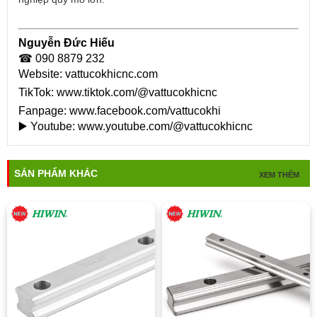
Nguyễn Đức Hiếu
☎ 090 8879 232
Website:
vattucokhicnc.com
TikTok:
www.tiktok.com/@vattucokhicnc
Fanpage:
www.facebook.com/vattucokhi
▶️ Youtube:
www.youtube.com/@vattucokhicnc
SẢN PHẨM KHÁC
XEM THÊM