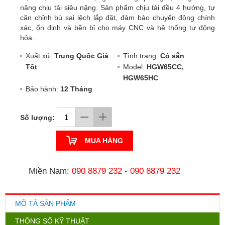
năng chịu tải siêu nặng. Sản phẩm chịu tải đều 4 hướng, tự
căn chỉnh bù sai lệch lắp đặt, đảm bảo chuyển động chính
xác, ổn định và bền bỉ cho máy CNC và hệ thống tự động
hóa.
Xuất xứ:
Trung Quốc Giá
Tình trạng:
Có sẵn
Tốt
Model:
HGW65CC,
HGW65HC
Bảo hành:
12 Tháng
Số lượng:
MUA HÀNG
Miền Nam:
090 8879 232
-
090 8879 232
MÔ TẢ SẢN PHẨM
THÔNG SỐ KỸ THUẬT