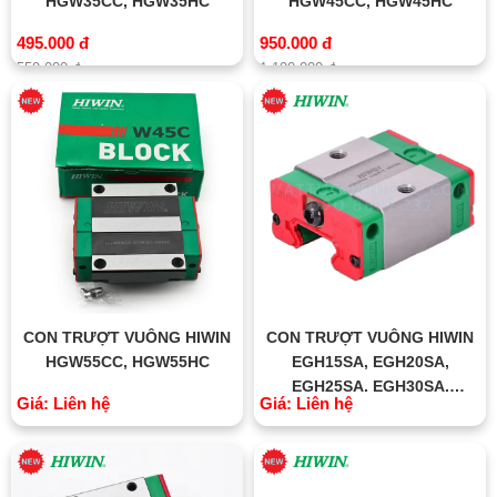
HGW35CC, HGW35HC
HGW45CC, HGW45HC
495.000 đ
950.000 đ
550.000 đ
1.100.000 đ
CON TRƯỢT VUÔNG HIWIN
CON TRƯỢT VUÔNG HIWIN
HGW55CC, HGW55HC
EGH15SA, EGH20SA,
EGH25SA, EGH30SA,
Giá: Liên hệ
Giá: Liên hệ
EGH35SA