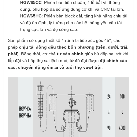
HGW65CC
: Phiên bản tiêu chuẩn, 4 lỗ bắt vít thông
dụng, phù hợp đa số ứng dụng cơ khí và CNC tải lớn.
HGW65HC
: Phiên bản block dài, tăng khả năng chịu tải
và độ ổn định, lý tưởng cho các hệ thống yêu cầu tải
trọng cực lớn và độ cứng cao.
Sản phẩm sử dụng thiết kế 4 rãnh bi tiếp xúc góc 45°, cho
phép
chịu tải đồng đều theo bốn phương (trên, dưới, trái,
phải)
. Đồng thời, cơ chế
tự căn chỉnh
giúp bù đắp sai sót khi
lắp đặt và hấp thụ sai lệch nhỏ, từ đó đạt được
độ chính xác
cao, chuyển động êm ái và tuổi thọ vượt trội
.