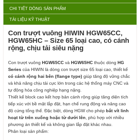
CHI TIẾT DÒNG SẢN PHẨM
TÀI LIỆU KỸ THUẬT
Con trượt vuông HIWIN HGW65CC,
HGW65HC – Size 65 loại cao, có cánh
rộng, chịu tải siêu nặng
Con trượt vuông
HGW65CC
và
HGW65HC
thuộc dòng
HG
Series
của
HIWIN
là dòng con trượt size 65 loại cao, thiết kế
có cánh rộng hai bên (flange type)
giúp tăng độ vững chắc
và khả năng chịu tải cực lớn trong các hệ thống máy CNC và
tự động hóa công nghiệp hạng nặng.
Thiết kế block cao kết hợp bản cánh rộng giúp tăng diện tích
tiếp xúc với bề mặt lắp đặt, hạn chế rung động và nâng cao
độ cứng tổng thể. Đặc biệt, dòng HGW cho phép
bắt vít linh
hoạt từ trên xuống hoặc từ dưới lên
, phù hợp với nhiều
phương án thiết kế và không gian lắp đặt khác nhau.
Phân loại sản phẩm: