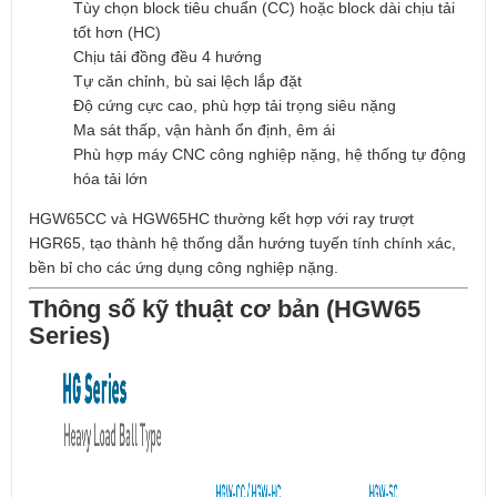
Tùy chọn block tiêu chuẩn (CC) hoặc block dài chịu tải
tốt hơn (HC)
Chịu tải đồng đều 4 hướng
Tự căn chỉnh, bù sai lệch lắp đặt
Độ cứng cực cao, phù hợp tải trọng siêu nặng
Ma sát thấp, vận hành ổn định, êm ái
Phù hợp máy CNC công nghiệp nặng, hệ thống tự động
hóa tải lớn
HGW65CC và HGW65HC thường kết hợp với ray trượt
HGR65, tạo thành hệ thống dẫn hướng tuyến tính chính xác,
bền bỉ cho các ứng dụng công nghiệp nặng.
Thông số kỹ thuật cơ bản (HGW65
Series)