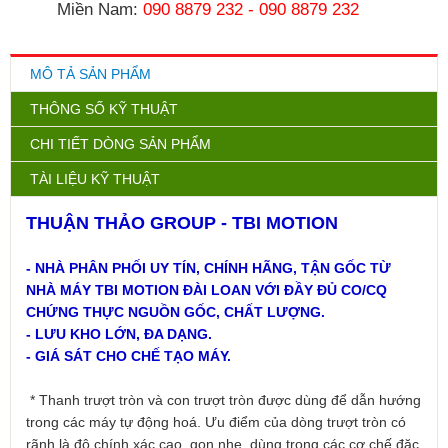
Miền Nam:
090 8879 232
-
090 8879 232
MÔ TẢ SẢN PHẨM
THÔNG SỐ KỸ THUẬT
CHI TIẾT DÒNG SẢN PHẨM
TÀI LIỆU KỸ THUẬT
THUẬN THẢO GROUP - TBI MOTION
- NHÀ PHÂN PHỐI UY TÍN, CHÍNH HÃNG, TẬN GỐC TỪ
NHÀ MÁY TBI MOTION ĐÀI LOAN VỚI ĐẦY ĐỦ CO/CQ
CHỨNG THỰC NGUỒN GỐC, CHẤT LƯỢNG.
- LƯU KHO LỚN, ĐA DẠNG.
- GIÁ SÁT CHO CHẾ TẠO MÁY.
* Thanh trượt tròn và con trượt tròn được dùng để dẫn hướng
trong các máy tự động hoá. Ưu điểm của dòng trượt tròn có
rãnh là độ chính xác cao, gọn nhẹ, dùng trong các cơ chế đặc