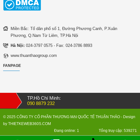
Miền Bắc: Tổ dân phố số 1, Đường Phương Canh, P.Xuân
Phương, Q.Nam Từ Liêm, TP.Hà Nội
Hà Nội:
024-3797 0575 - Fax: 024-3786 8893
www.thuanthaogroup.com
FANPAGE
TP.Hồ Chí Minh:
090 8879 232
© 2025 CÔNG TY CỔ PHẦN THƯƠNG MẠI QUỐC TẾ THUẬN THẢO
- Design
by
THIETKEWEB360S.COM
Đang online: 1
Tổng truy cập: 539271