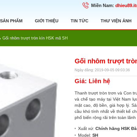
Miền Nam:
dhieu89.i
SẢN PHẨM
GIỚI THIỆU
TIN TỨC
THƯ VIỆN ẢNH
Gối nhôm trượt tròn kín HSK mã SH
Gối nhôm trượt tr
Ngày đăng: 2019-09-05 09:03:36
Giá: Liên hệ
Thanh trượt tròn trơn và Con trư
và chế tạo máy tại Việt Nam
mặt cao, độ bền, giá hợp lý. Sả
cầu khó tính nhất về thiết kế
phổ biến rộng rãi trên toàn lãnh
Xuất xứ:
Chính hãng HSK Đà
Model:
SH