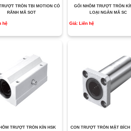
TRƯỢT TRÒN TBI MOTION CÓ
GỐI NHÔM TRƯỢT TRÒN KÍ
RÃNH MÃ SOT
LOẠI NGẮN MÃ SC
n hệ
Giá: Liên hệ
NHÔM TRƯỢT TRÒN KÍN HSK
CON TRƯỢT TRÒN MẶT BÍCH