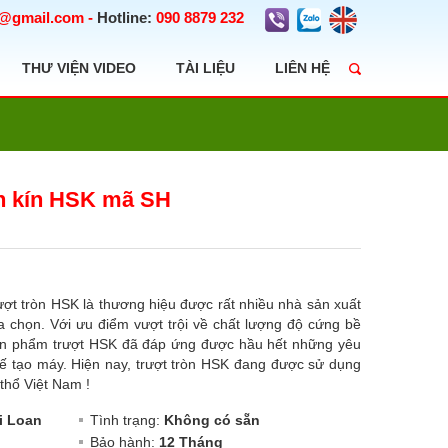
t@gmail.com
-
Hotline:
090 8879 232
THƯ VIỆN VIDEO
TÀI LIỆU
LIÊN HỆ
òn kín HSK mã SH
ợt tròn HSK là thương hiệu được rất nhiều nhà sản xuất
 lựa chọn. Với ưu điểm vượt trội về chất lượng độ cứng bề
n phẩm trượt HSK đã đáp ứng được hầu hết những yêu
 chế tạo máy. Hiện nay, trượt tròn HSK đang được sử dụng
 thổ Việt Nam !
i Loan
Tình trạng:
Không có sẵn
Bảo hành:
12 Tháng