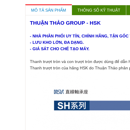
MÔ TẢ SẢN PHẨM
THÔNG SỐ KỸ THUẬT
THUẬN THẢO GROUP - HSK
- NHÀ PHÂN PHỐI UY TÍN, CHÍNH HÃNG, TẬN G
- LƯU KHO LỚN, ĐA DẠNG.
- GIÁ SÁT CHO CHẾ TẠO MÁY.
Thanh trượt tròn và con trượt tròn được dùng để dẫn hư
Thanh trượt tròn của hãng HSK do Thuận Thảo phân ph