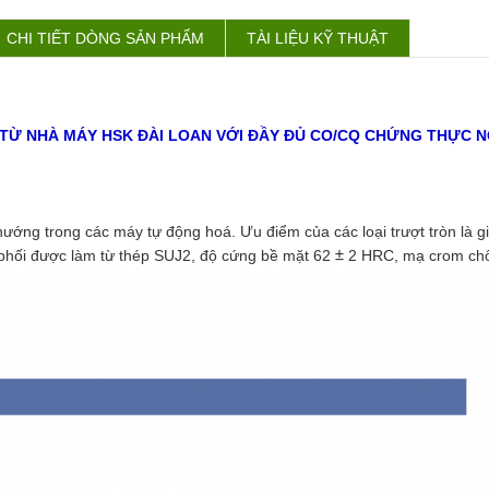
CHI TIẾT DÒNG SẢN PHẨM
TÀI LIỆU KỸ THUẬT
ỐC TỪ NHÀ MÁY HSK ĐÀI LOAN VỚI ĐẦY ĐỦ CO/CQ CHỨNG THỰC
ớng trong các máy tự động hoá. Ưu điểm của các loại trượt tròn là gia
ối được làm từ thép SUJ2, độ cứng bề mặt 62
2 HRC, mạ crom chống
±