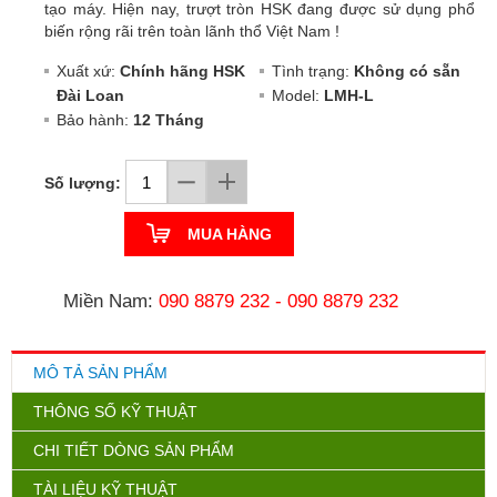
tạo máy. Hiện nay, trượt tròn HSK đang được sử dụng phổ
biến rộng rãi trên toàn lãnh thổ Việt Nam !
Xuất xứ:
Chính hãng HSK
Tình trạng:
Không có sẵn
Đài Loan
Model:
LMH-L
Bảo hành:
12 Tháng
Số lượng:
MUA HÀNG
Miền Nam:
090 8879 232
-
090 8879 232
MÔ TẢ SẢN PHẨM
THÔNG SỐ KỸ THUẬT
CHI TIẾT DÒNG SẢN PHẨM
TÀI LIỆU KỸ THUẬT