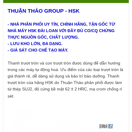
THUẬN THẢO GROUP - HSK
- NHÀ PHÂN PHỐI UY TÍN, CHÍNH HÃNG, TẬN GỐC TỪ
NHÀ MÁY HSK ĐÀI LOAN VỚI ĐẦY ĐỦ CO/CQ CHỨNG
THỰC NGUỒN GỐC, CHẤT LƯỢNG.
- LƯU KHO LỚN, ĐA DẠNG.
- GIÁ SÁT CHO CHẾ TẠO MÁY.
Thanh trượt tròn và con trượt tròn được dùng để dẫn hướng
trong các máy tự động hoá. Ưu điểm của các loại trượt tròn là
giá thành rẻ, dễ dàng sử dụng và bảo trì bảo dưỡng. Thanh
trượt tròn của hãng HSK do Thuận Thảo phân phối được làm
từ thép SUJ2, độ cứng bề mặt 62
2 HRC, mạ crom chống rỉ
±
sét.