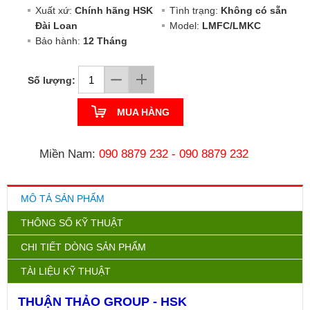
Xuất xứ:
Chính hãng HSK
Tình trạng:
Không có sẵn
Đài Loan
Model:
LMFC/LMKC
Bảo hành:
12 Tháng
Số lượng:
MUA HÀNG
Miền Nam:
090 8879 232
-
090 8879 232
MÔ TẢ SẢN PHẨM
THÔNG SỐ KỸ THUẬT
CHI TIẾT DÒNG SẢN PHẨM
TÀI LIỆU KỸ THUẬT
THUẬN THẢO GROUP - HSK