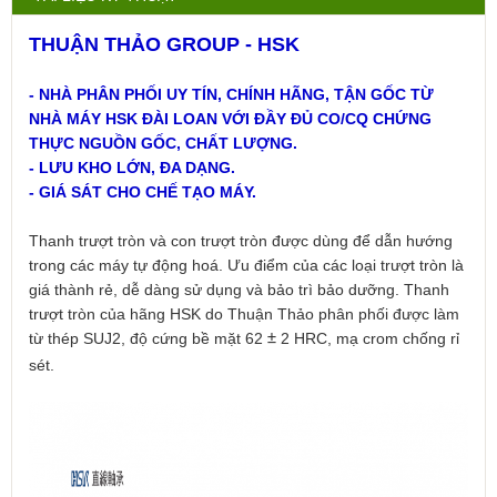
THUẬN THẢO GROUP - HSK
- NHÀ PHÂN PHỐI UY TÍN, CHÍNH HÃNG, TẬN GỐC TỪ
NHÀ MÁY HSK ĐÀI LOAN VỚI ĐẦY ĐỦ CO/CQ CHỨNG
THỰC NGUỒN GỐC, CHẤT LƯỢNG.
- LƯU KHO LỚN, ĐA DẠNG.
- GIÁ SÁT CHO CHẾ TẠO MÁY.
Thanh trượt tròn và con trượt tròn được dùng để dẫn hướng
trong các máy tự động hoá. Ưu điểm của các loại trượt tròn là
giá thành rẻ, dễ dàng sử dụng và bảo trì bảo dưỡng. Thanh
trượt tròn của hãng HSK do Thuận Thảo phân phối được làm
từ thép SUJ2, độ cứng bề mặt 62
2 HRC, mạ crom chống rỉ
±
sét.