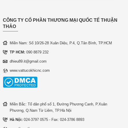
CÔNG TY CỔ PHẦN THƯƠNG MẠI QUỐC TẾ THUẬN
THẢO
Miền Nam: Số 10/26-28 Xuân Diệu, P.4, Q.Tân Bình, TP.HCM
TP HCM:
090 8879 232
dhieu89.it@gmail.com
www.vattucokhicnc.com
Miền Bắc: Tổ dân phố số 1, Đường Phương Canh, P.Xuân
Phương, Q.Nam Từ Liêm, TP.Hà Nội
Hà Nội:
024-3797 0575 - Fax: 024-3786 8893