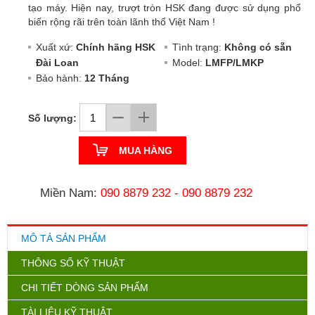
tạo máy. Hiện nay, trượt tròn HSK đang được sử dụng phổ
biến rộng rãi trên toàn lãnh thổ Việt Nam !
Xuất xứ:
Chính hãng HSK
Tình trạng:
Không có sẵn
Đài Loan
Model:
LMFP/LMKP
Bảo hành:
12 Tháng
Số lượng:
MUA HÀNG
Miền Nam:
090 8879 232
-
090 8879 232
MÔ TẢ SẢN PHẨM
THÔNG SỐ KỸ THUẬT
CHI TIẾT DÒNG SẢN PHẨM
TÀI LIỆU KỸ THUẬT