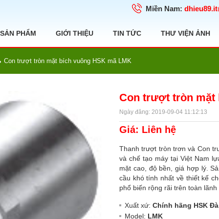
Miền Nam:
dhieu89.i
SẢN PHẨM
GIỚI THIỆU
TIN TỨC
THƯ VIỆN ẢNH
Con trượt tròn mặt bích vuông HSK mã LMK
Con trượt tròn mặ
Ngày đăng: 2019-09-04 11:12:13
Giá: Liên hệ
Thanh trượt tròn trơn và Con trư
và chế tạo máy tại Việt Nam
mặt cao, độ bền, giá hợp lý. Sả
cầu khó tính nhất về thiết kế
phổ biến rộng rãi trên toàn lãnh
Xuất xứ:
Chính hãng HSK Đà
Model:
LMK