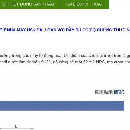
CHI TIẾT DÒNG SẢN PHẨM
TÀI LIỆU KỸ THUẬT
ỐC TỪ NHÀ MÁY HSK ĐÀI LOAN VỚI ĐẦY ĐỦ CO/CQ CHỨNG THỰC
ớng trong các máy tự động hoá. Ưu điểm của các loại trượt tròn là gia
ối được làm từ thép SUJ2, độ cứng bề mặt 62
2 HRC, mạ crom chống
±