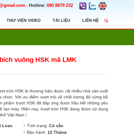
t@gmail.com
-
Hotline:
090 8879 232
THƯ VIỆN VIDEO
TÀI LIỆU
LIÊN HỆ
t bích vuông HSK mã LMK
ợt tròn HSK là thương hiệu được rất nhiều nhà sản xuất
 lựa chọn. Với ưu điểm vượt trội về chất lượng độ cứng bề
n phẩm trượt HSK đã đáp ứng được hầu hết những yêu
 chế tạo máy. Hiện nay, trượt tròn HSK đang được sử dụng
 thổ Việt Nam !
i Loan
Tình trạng:
Có sẵn
Bảo hành:
12 Tháng