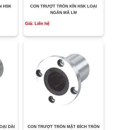
N HSK
CON TRƯỢT TRÒN KÍN HSK LOẠI
NGẮN MÃ LM
Giá: Liên hệ
OẠI DÀI
CON TRƯỢT TRÒN MẶT BÍCH TRÒN