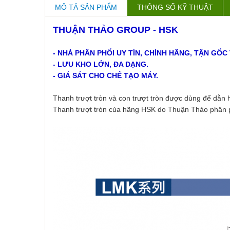
MÔ TẢ SẢN PHẨM
THÔNG SỐ KỸ THUẬT
THUẬN THẢO GROUP - HSK
- NHÀ PHÂN PHỐI UY TÍN, CHÍNH HÃNG, TẬN G
- LƯU KHO LỚN, ĐA DẠNG.
- GIÁ SÁT CHO CHẾ TẠO MÁY.
Thanh trượt tròn và con trượt tròn được dùng để dẫn hư
Thanh trượt tròn của hãng HSK do Thuận Thảo phân ph