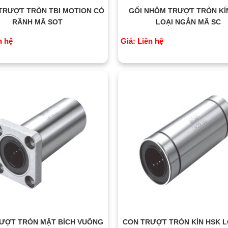
TRƯỢT TRÒN TBI MOTION CÓ
GỐI NHÔM TRƯỢT TRÒN KÍ
RÃNH MÃ SOT
LOẠI NGẮN MÃ SC
n hệ
Giá: Liên hệ
ƯỢT TRÒN MẶT BÍCH VUÔNG
CON TRƯỢT TRÒN KÍN HSK L