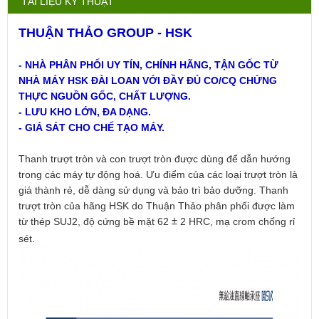
TÀI LIỆU KỸ THUẬT
THUẬN THẢO GROUP - HSK
- NHÀ PHÂN PHỐI UY TÍN, CHÍNH HÃNG, TẬN GỐC TỪ
NHÀ MÁY HSK ĐÀI LOAN VỚI ĐẦY ĐỦ CO/CQ CHỨNG
THỰC NGUỒN GỐC, CHẤT LƯỢNG.
- LƯU KHO LỚN, ĐA DẠNG.
- GIÁ SÁT CHO CHẾ TẠO MÁY.
Thanh trượt tròn và con trượt tròn được dùng để dẫn hướng
trong các máy tự động hoá. Ưu điểm của các loại trượt tròn là
giá thành rẻ, dễ dàng sử dụng và bảo trì bảo dưỡng. Thanh
trượt tròn của hãng HSK do Thuận Thảo phân phối được làm
từ thép SUJ2, độ cứng bề mặt 62
2 HRC, mạ crom chống rỉ
±
sét.