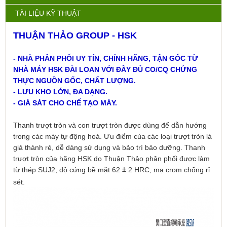
TÀI LIỆU KỸ THUẬT
THUẬN THẢO GROUP - HSK
- NHÀ PHÂN PHỐI UY TÍN, CHÍNH HÃNG, TẬN GỐC TỪ
NHÀ MÁY HSK ĐÀI LOAN VỚI ĐẦY ĐỦ CO/CQ CHỨNG
THỰC NGUỒN GỐC, CHẤT LƯỢNG.
- LƯU KHO LỚN, ĐA DẠNG.
- GIÁ SÁT CHO CHẾ TẠO MÁY.
Thanh trượt tròn và con trượt tròn được dùng để dẫn hướng
trong các máy tự động hoá. Ưu điểm của các loại trượt tròn là
giá thành rẻ, dễ dàng sử dụng và bảo trì bảo dưỡng. Thanh
trượt tròn của hãng HSK do Thuận Thảo phân phối được làm
từ thép SUJ2, độ cứng bề mặt 62
2 HRC, mạ crom chống rỉ
±
sét.