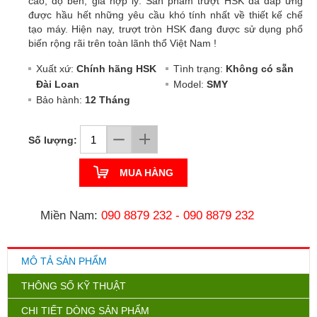
cao, độ bền, giá hợp lý. Sản phẩm trượt HSK đã đáp ứng
được hầu hết những yêu cầu khó tính nhất về thiết kế chế
tạo máy. Hiện nay, trượt tròn HSK đang được sử dụng phổ
biến rộng rãi trên toàn lãnh thổ Việt Nam !
Xuất xứ:
Chính hãng HSK
Tình trạng:
Không có sẵn
Đài Loan
Model:
SMY
Bảo hành:
12 Tháng
Số lượng:
MUA HÀNG
Miền Nam:
090 8879 232
-
090 8879 232
MÔ TẢ SẢN PHẨM
THÔNG SỐ KỸ THUẬT
CHI TIẾT DÒNG SẢN PHẨM