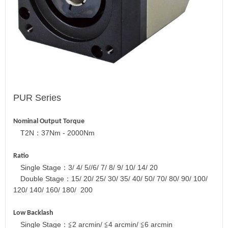
PUR Series
Nominal Output Torque
T
2N
：
37Nm - 2000Nm
Ratio
Single Stage
：
3/ 4/ 5//6/ 7/ 8/ 9/ 10/ 14/ 20
Double Stage
：
15/ 20/ 25/ 30/ 35/ 40/ 50/ 70/ 80/ 90/ 100/
120/ 140/ 160/ 180/ 200
Low Backlash
Single Stage
：
≦
2 arcmin/
≦
4 arcmin/
≦
6 arcmin