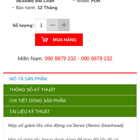
SESAME Đài Loan
Model:
PUR
Bảo hành:
12 Tháng
Số lượng:
MUA HÀNG
Miền Nam:
090 8879 232
-
090 8879 232
MÔ TẢ SẢN PHẨM
THÔNG SỐ KỸ THUẬT
CHI TIẾT DÒNG SẢN PHẨM
TÀI LIỆU KỸ THUẬT
Hộp số giảm tốc cho động cơ Servo (Servo Gearhead)
Hộp số giảm tốc Servo được dùng để thay đổi tốc độ và