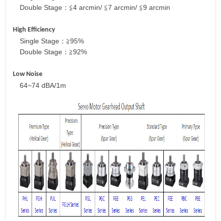
Double Stage
：
≦
4 arcmin/
≦
7 arcmin/
≦
9 arcmin
High Efficiency
Single Stage
：
≧
95%
Double Stage
：
≧
92%
Low Noise
64~74 dBA/1m