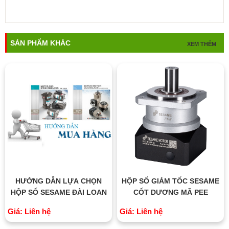
SẢN PHẨM KHÁC
XEM THÊM
HƯỚNG DẪN LỰA CHỌN
HỘP SỐ GIẢM TỐC SESAME
HỘP SỐ SESAME ĐÀI LOAN
CỐT DƯƠNG MÃ PEE
Giá: Liên hệ
Giá: Liên hệ