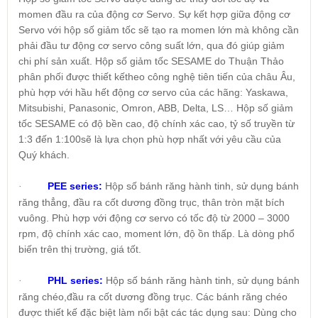
momen đầu ra của động cơ Servo. Sự kết hợp giữa động cơ
Servo với hộp số giảm tốc sẽ tạo ra momen lớn mà không cần
phải đầu tư động cơ servo công suất lớn, qua đó giúp giảm
chi phí sản xuất. Hộp số giảm tốc SESAME do Thuận Thảo
phân phối được thiết kếtheo công nghệ tiên tiến của châu Âu,
phù hợp với hầu hết động cơ servo của các hãng: Yaskawa,
Mitsubishi, Panasonic, Omron, ABB, Delta, LS… Hộp số giảm
tốc SESAME có độ bền cao, độ chính xác cao, tỷ số truyền từ
1:3 đến 1:100sẽ là lựa chọn phù hợp nhất với yêu cầu của
Quý khách.
PEE series:
Hộp số bánh răng hành tinh, sử dụng bánh
·
răng thẳng, đầu ra cốt dương đồng trục, thân tròn mặt bích
vuông. Phù hợp với động cơ servo có tốc độ từ 2000 – 3000
rpm, độ chính xác cao, moment lớn, độ ồn thấp. Là dòng phổ
biến trên thị trường, giá tốt.
PHL series:
Hộp số bánh răng hành tinh, sử dụng bánh
·
răng chéo,đầu ra cốt dương đồng trục. Các bánh răng chéo
được thiết kế đặc biệt làm nổi bật các tác dụng sau: Dùng cho