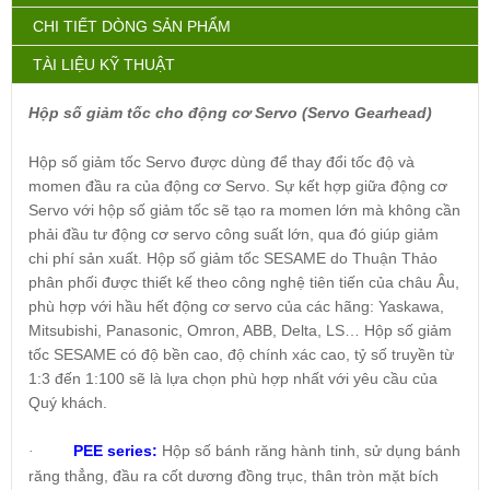
CHI TIẾT DÒNG SẢN PHẨM
TÀI LIỆU KỸ THUẬT
Hộp số giảm tốc cho động cơ Servo (Servo Gearhead)
Hộp số giảm tốc Servo được dùng để thay đổi tốc độ và
momen đầu ra của động cơ Servo. Sự kết hợp giữa động cơ
Servo với hộp số giảm tốc sẽ tạo ra momen lớn mà không cần
phải đầu tư động cơ servo công suất lớn, qua đó giúp giảm
chi phí sản xuất. Hộp số giảm tốc SESAME do Thuận Thảo
phân phối được thiết kế theo công nghệ tiên tiến của châu Âu,
phù hợp với hầu hết động cơ servo của các hãng: Yaskawa,
Mitsubishi, Panasonic, Omron, ABB, Delta, LS… Hộp số giảm
tốc SESAME có độ bền cao, độ chính xác cao, tỷ số truyền từ
1:3 đến 1:100 sẽ là lựa chọn phù hợp nhất với yêu cầu của
Quý khách.
PEE series:
Hộp số bánh răng hành tinh, sử dụng bánh
·
răng thẳng, đầu ra cốt dương đồng trục, thân tròn mặt bích