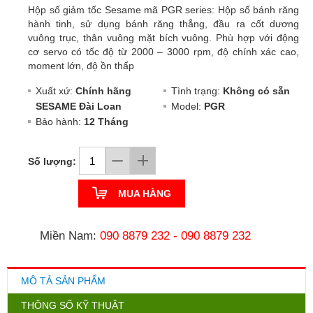
Hộp số giảm tốc Sesame mã PGR series: Hộp số bánh răng
hành tinh, sử dụng bánh răng thẳng, đầu ra cốt dương
vuông trục, thân vuông mặt bích vuông. Phù hợp với động
cơ servo có tốc độ từ 2000 – 3000 rpm, độ chính xác cao,
moment lớn, độ ồn thấp
Xuất xứ:
Chính hãng
Tình trạng:
Không có sẵn
SESAME Đài Loan
Model:
PGR
Bảo hành:
12 Tháng
Số lượng:
MUA HÀNG
Miền Nam:
090 8879 232
-
090 8879 232
MÔ TẢ SẢN PHẨM
THÔNG SỐ KỸ THUẬT