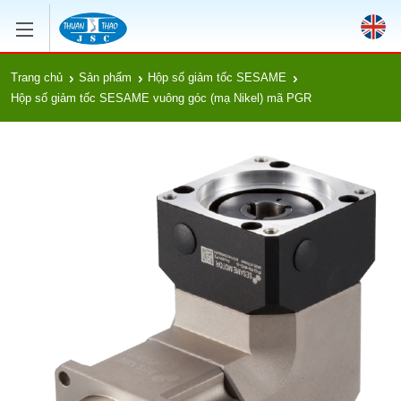
Trang chủ
Sản phẩm
Hộp số giảm tốc SESAME
Hộp số giảm tốc SESAME vuông góc (mạ Nikel) mã PGR