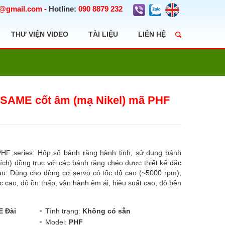
t@gmail.com
-
Hotline:
090 8879 232
THƯ VIỆN VIDEO
TÀI LIỆU
LIÊN HỆ
ESAME cốt âm (mạ Nikel) mã PHF
̃ PHF series: Hộp số bánh răng hành tinh, sử dụng bánh
ích) đồng trục với các bánh răng chéo được thiết kế đặc
sau: Dùng cho động cơ servo có tốc độ cao (~5000 rpm),
 cao, độ ồn thấp, vận hành êm ái, hiệu suất cao, độ bền
 Đài
Tình trạng:
Không có sẵn
Model:
PHF