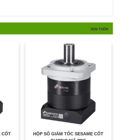
XEM THÊM
E CỐT
HỘP SỐ GIẢM TỐC SESAME CỐT