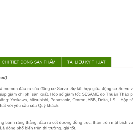
CHI TIẾT DÒNG SẢN PHẨM
TÀI LIỆU KỸ THUẬT
ead)
 và momen đầu ra của động cơ Servo. Sự kết hợp giữa động cơ Servo 
giúp giảm chi phí sản xuất. Hộp số giảm tốc SESAME do Thuận Thảo ph
hãng: Yaskawa, Mitsubishi, Panasonic, Omron, ABB, Delta, LS… Hộp s
nhất với yêu cầu của Quý khách.
ng bánh răng thẳng, đầu ra cốt dương đồng trục, thân tròn mặt bích v
à dòng phổ biến trên thị trường, giá tốt.