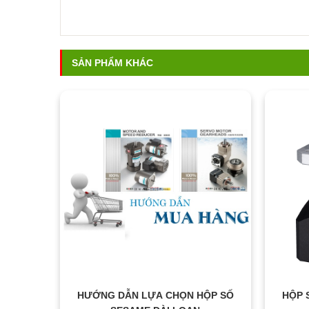
SẢN PHẨM KHÁC
HƯỚNG DẪN LỰA CHỌN HỘP SỐ
HỘP 