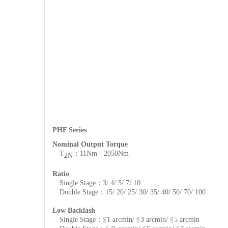
PHF Series
Nominal Output Torque
T
：11Nm - 2050Nm
2N
Ratio
Single Stage：3/ 4/ 5/ 7/ 10
Double Stage：15/ 20/ 25/ 30/ 35/ 40/ 50/ 70/ 100
Low Backlash
Single Stage：≦1 arcmin/ ≦3 arcmin/ ≦5 arcmin