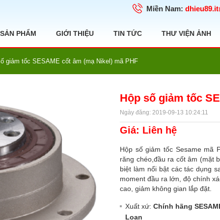
Miền Nam:
dhieu89.i
SẢN PHẨM
GIỚI THIỆU
TIN TỨC
THƯ VIỆN ẢNH
số giảm tốc SESAME cốt âm (mạ Nikel) mã PHF
Hộp số giảm tốc S
Ngày đăng: 2019-09-13 10:24:11
Giá: Liên hệ
Hộp số giảm tốc Sesame ma
răng chéo,đầu ra cốt âm (mặt b
biệt làm nổi bật các tác dụng 
moment đầu ra lớn, độ chính xác
cao, giảm không gian lắp đặt.
Xuất xứ:
Chính hãng SESAME
Loan