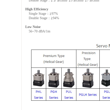
Double Stage：≦３ arcmin/ ≦5 arcmin/ ≦7 arcmin
High Efficiency
Single Stage：≧97%
Double Stage：≧94%
Low Noise
56~70 dBA/1m