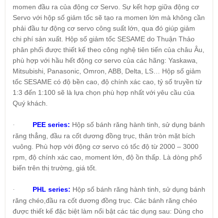
momen đầu ra của động cơ Servo. Sự kết hợp giữa động cơ
Servo với hộp số giảm tốc sẽ tạo ra momen lớn mà không cần
phải đầu tư động cơ servo công suất lớn, qua đó giúp giảm
chi phí sản xuất. Hộp số giảm tốc SESAME do Thuận Thảo
phân phối được thiết kế theo công nghệ tiên tiến của châu Âu,
phù hợp với hầu hết động cơ servo của các hãng: Yaskawa,
Mitsubishi, Panasonic, Omron, ABB, Delta, LS… Hộp số giảm
tốc SESAME có độ bền cao, độ chính xác cao, tỷ số truyền từ
1:3 đến 1:100 sẽ là lựa chọn phù hợp nhất với yêu cầu của
Quý khách.
PEE series:
Hộp số bánh răng hành tinh, sử dụng bánh
·
răng thẳng, đầu ra cốt dương đồng trục, thân tròn mặt bích
vuông. Phù hợp với động cơ servo có tốc độ từ 2000 – 3000
rpm, độ chính xác cao, moment lớn, độ ồn thấp. Là dòng phổ
biến trên thị trường, giá tốt.
PHL series:
Hộp số bánh răng hành tinh, sử dụng bánh
·
răng chéo,đầu ra cốt dương đồng trục. Các bánh răng chéo
được thiết kế đặc biệt làm nổi bật các tác dụng sau: Dùng cho