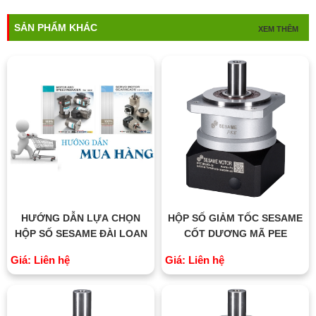
SẢN PHẨM KHÁC
XEM THÊM
HƯỚNG DẪN LỰA CHỌN
HỘP SỐ GIẢM TỐC SESAME
HỘP SỐ SESAME ĐÀI LOAN
CỐT DƯƠNG MÃ PEE
Giá: Liên hệ
Giá: Liên hệ