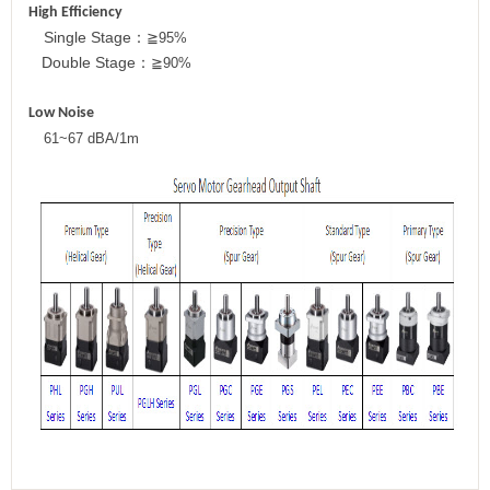
High Efficiency
Single Stage
：
≧
95%
Double Stage
：
≧
90%
Low Noise
61~67 dBA/1m