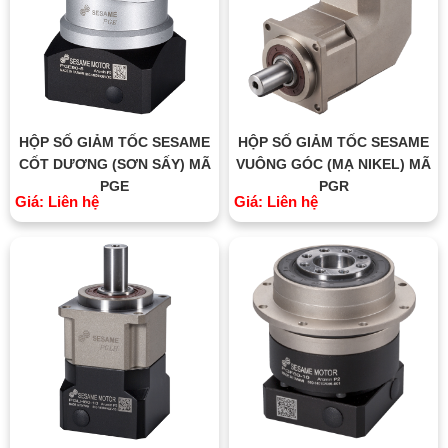
HỘP SỐ GIẢM TỐC SESAME
HỘP SỐ GIẢM TỐC SESAME
CỐT DƯƠNG (SƠN SẤY) MÃ
VUÔNG GÓC (MẠ NIKEL) MÃ
PGE
PGR
Giá: Liên hệ
Giá: Liên hệ